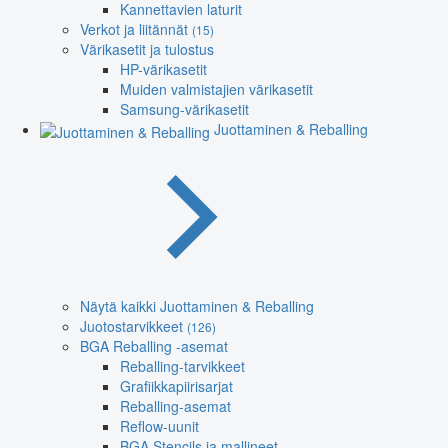
Kannettavien laturit
Verkot ja liitännät
(15)
Värikasetit ja tulostus
HP-värikasetit
Muiden valmistajien värikasetit
Samsung-värikasetit
Juottaminen & Reballing
Näytä kaikki Juottaminen & Reballing
Juotostarvikkeet
(126)
BGA Reballing -asemat
Reballing-tarvikkeet
Grafiikkapiirisarjat
Reballing-asemat
Reflow-uunit
BGA Stencils ja mallineet