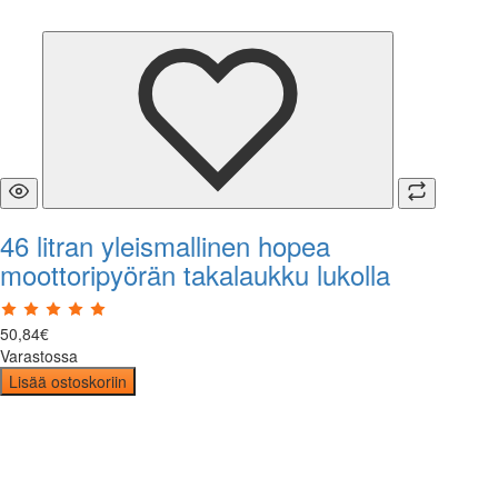
46 litran yleismallinen hopea
moottoripyörän takalaukku lukolla
50
,
84
€
Varastossa
Lisää ostoskoriin