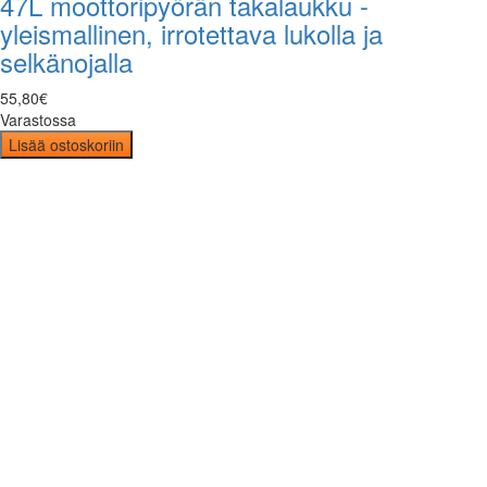
47L moottoripyörän takalaukku -
yleismallinen, irrotettava lukolla ja
selkänojalla
55
,
80
€
Varastossa
Lisää ostoskoriin