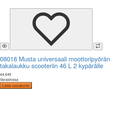
08018 Musta universaali moottoripyörän
takalaukku scooteriin 46 L 2 kypärälle
44
,
64
€
Varastossa
Lisää ostoskoriin