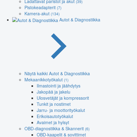
Ladattavat paristot ja akut
(39)
Pistokeadapterit
(7)
Kamera-akut
(134)
Autot & Diagnostiikka
Näytä kaikki Autot & Diagnostiikka
Mekaanikkotyökalut
(1)
Ilmastointi ja jäähdytys
Jakopää ja jakelu
Ulosvetäjät ja kompressorit
Tunkit ja nostimet
Jarru- ja moottorityökalut
Erikoisautotyökalut
Avaimet ja hylsyt
OBD-diagnostiikka & Skannerit
(6)
OBD-kaapelit & sovittimet