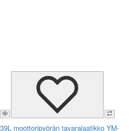
39L moottoripyörän tavaralaatikko YM-