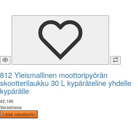
812 Yleismallinen moottoripyörän
skootterilaukku 30 L kypäräteline yhdelle
kypärälle
42
,
16
€
Varastossa
Lisää ostoskoriin