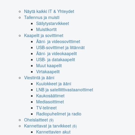
Näytä kaikki IT & Yhteydet
Tallennus ja muisti
Säilytystarvikkeet
Muistikortit
Kaapelit ja sovittimet
Ääni- ja videosovittimet
USB-sovittimet ja liitännät
Ääni- ja videokaapelit
USB- ja datakaapelit
Muut kaapelit
Virtakaapelit
Viestintä ja ääni
Kuulokkeet ja ääni
LNB ja satelliittivastaanottimet
Kaukosäätimet
Mediasoittimet
TV-telineet
Radiopuhelimet ja radio
Oheislaitteet
(9)
Kannettavat ja tarvikkeet
(6)
Kannettavien akut