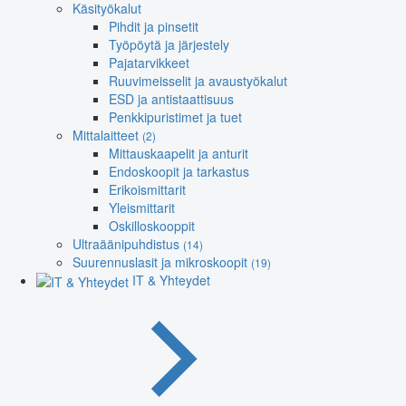
Käsityökalut
Pihdit ja pinsetit
Työpöytä ja järjestely
Pajatarvikkeet
Ruuvimeisselit ja avaustyökalut
ESD ja antistaattisuus
Penkkipuristimet ja tuet
Mittalaitteet
(2)
Mittauskaapelit ja anturit
Endoskoopit ja tarkastus
Erikoismittarit
Yleismittarit
Oskilloskooppit
Ultraäänipuhdistus
(14)
Suurennuslasit ja mikroskoopit
(19)
IT & Yhteydet