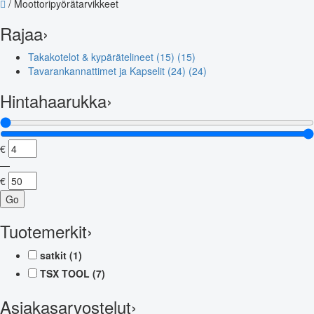
/
Moottoripyörätarvikkeet
Rajaa
›
Takakotelot & kypärätelineet (15)
(15)
Tavarankannattimet ja Kapselit (24)
(24)
Hintahaarukka
›
€
—
€
Go
Tuotemerkit
›
satkit
(1)
TSX TOOL
(7)
Asiakasarvostelut
›