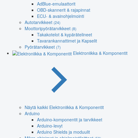
AdBlue-emulaattorit
OBD-skannerit & rajapinnat
ECU- & avainohjelmointi
Autotarvikkeet
(24)
Moottoripyörätarvikkeet
(8)
Takakotelot & kypärätelineet
Tavarankannattimet ja Kapselit
Pyörätarvikkeet
(7)
Elektroniikka & Komponentit
Näytä kaikki Elektroniikka & Komponentit
Arduino
Arduino-komponentit ja tarvikkeet
Arduino-levyt
Arduino Shields ja moduulit