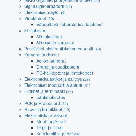
Mikro-ohjaimet ja ohjelmointilaitteet
(59)
Signaaligeneraattorit
(20)
Elektroniset näytöt
(6)
Virtalähteet
(39)
Säädettävät laboratoriovirtalähteet
3D-tulostus
3D-tulostimet
3D-osat ja varaosat
Passiiviset elektroniikkakomponentit
(40)
Kamerat ja dronet
Action-kamerat
Dronet ja quadkopterit
RC-helikopterit ja lentokoneet
Elektroniikkalaatikot ja säilytys
(23)
Elektroniset moduulit ja anturit
(31)
Liittimet ja terminaalit
(37)
Sähköjohdotus
PCB ja Protoboard
(32)
Ruuvit ja kiinnikkeet
(10)
Elektroniikkatarvikkeet
Muut tarvikkeet
Teipit ja liimat
Kemikaalit ja puhdistus