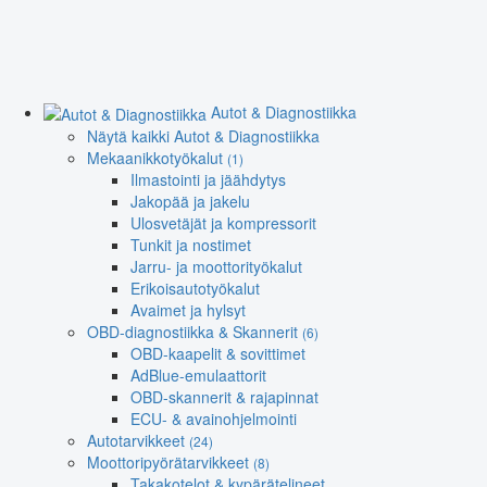
Autot & Diagnostiikka
Näytä kaikki Autot & Diagnostiikka
Mekaanikkotyökalut
(1)
Ilmastointi ja jäähdytys
Jakopää ja jakelu
Ulosvetäjät ja kompressorit
Tunkit ja nostimet
Jarru- ja moottorityökalut
Erikoisautotyökalut
Avaimet ja hylsyt
OBD-diagnostiikka & Skannerit
(6)
OBD-kaapelit & sovittimet
AdBlue-emulaattorit
OBD-skannerit & rajapinnat
ECU- & avainohjelmointi
Autotarvikkeet
(24)
Moottoripyörätarvikkeet
(8)
Takakotelot & kypärätelineet