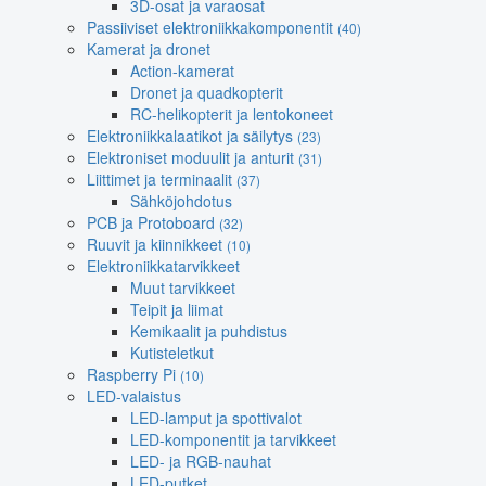
3D-osat ja varaosat
Passiiviset elektroniikkakomponentit
(40)
Kamerat ja dronet
Action-kamerat
Dronet ja quadkopterit
RC-helikopterit ja lentokoneet
Elektroniikkalaatikot ja säilytys
(23)
Elektroniset moduulit ja anturit
(31)
Liittimet ja terminaalit
(37)
Sähköjohdotus
PCB ja Protoboard
(32)
Ruuvit ja kiinnikkeet
(10)
Elektroniikkatarvikkeet
Muut tarvikkeet
Teipit ja liimat
Kemikaalit ja puhdistus
Kutisteletkut
Raspberry Pi
(10)
LED-valaistus
LED-lamput ja spottivalot
LED-komponentit ja tarvikkeet
LED- ja RGB-nauhat
LED-putket