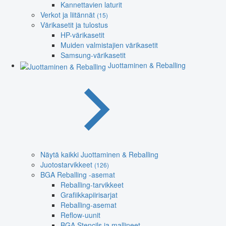
Kannettavien laturit
Verkot ja liitännät
(15)
Värikasetit ja tulostus
HP-värikasetit
Muiden valmistajien värikasetit
Samsung-värikasetit
Juottaminen & Reballing
Näytä kaikki Juottaminen & Reballing
Juotostarvikkeet
(126)
BGA Reballing -asemat
Reballing-tarvikkeet
Grafiikkapiirisarjat
Reballing-asemat
Reflow-uunit
BGA Stencils ja mallineet