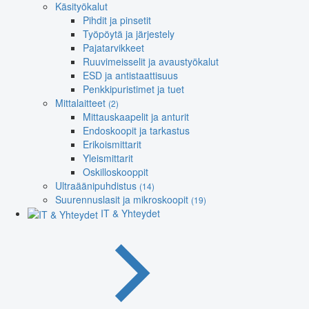
Käsityökalut
Pihdit ja pinsetit
Työpöytä ja järjestely
Pajatarvikkeet
Ruuvimeisselit ja avaustyökalut
ESD ja antistaattisuus
Penkkipuristimet ja tuet
Mittalaitteet
(2)
Mittauskaapelit ja anturit
Endoskoopit ja tarkastus
Erikoismittarit
Yleismittarit
Oskilloskooppit
Ultraäänipuhdistus
(14)
Suurennuslasit ja mikroskoopit
(19)
IT & Yhteydet