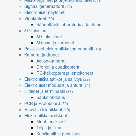
Mikro-ohjaimet ja ohjelmointilaitteet
(59)
Signaaligeneraattorit
(20)
Elektroniset näytöt
(6)
Virtalähteet
(39)
Säädettävät laboratoriovirtalähteet
3D-tulostus
3D-tulostimet
3D-osat ja varaosat
Passiiviset elektroniikkakomponentit
(40)
Kamerat ja dronet
Action-kamerat
Dronet ja quadkopterit
RC-helikopterit ja lentokoneet
Elektroniikkalaatikot ja säilytys
(23)
Elektroniset moduulit ja anturit
(31)
Liittimet ja terminaalit
(37)
Sähköjohdotus
PCB ja Protoboard
(32)
Ruuvit ja kiinnikkeet
(10)
Elektroniikkatarvikkeet
Muut tarvikkeet
Teipit ja liimat
Kemikaalit ja puhdistus