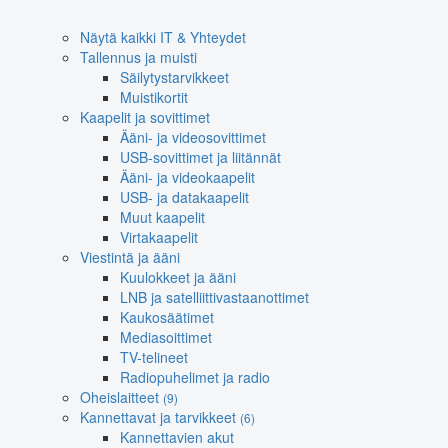
Näytä kaikki IT & Yhteydet
Tallennus ja muisti
Säilytystarvikkeet
Muistikortit
Kaapelit ja sovittimet
Ääni- ja videosovittimet
USB-sovittimet ja liitännät
Ääni- ja videokaapelit
USB- ja datakaapelit
Muut kaapelit
Virtakaapelit
Viestintä ja ääni
Kuulokkeet ja ääni
LNB ja satelliittivastaanottimet
Kaukosäätimet
Mediasoittimet
TV-telineet
Radiopuhelimet ja radio
Oheislaitteet
(9)
Kannettavat ja tarvikkeet
(6)
Kannettavien akut