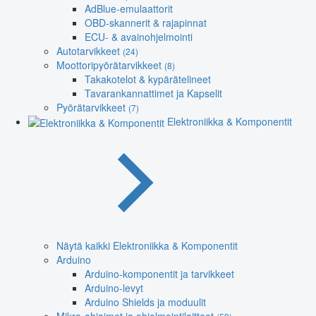
AdBlue-emulaattorit
OBD-skannerit & rajapinnat
ECU- & avainohjelmointi
Autotarvikkeet
(24)
Moottoripyörätarvikkeet
(8)
Takakotelot & kypärätelineet
Tavarankannattimet ja Kapselit
Pyörätarvikkeet
(7)
Elektroniikka & Komponentit
Näytä kaikki Elektroniikka & Komponentit
Arduino
Arduino-komponentit ja tarvikkeet
Arduino-levyt
Arduino Shields ja moduulit