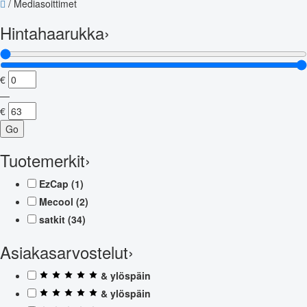
/
Mediasoittimet
Hintahaarukka
›
€
—
€
Go
Tuotemerkit
›
EzCap
(1)
Mecool
(2)
satkit
(34)
Asiakasarvostelut
›
& ylöspäin
& ylöspäin