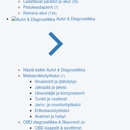
Ladattavat paristot ja akut
(39)
Pistokeadapterit
(7)
Kamera-akut
(134)
Autot & Diagnostiikka
Näytä kaikki Autot & Diagnostiikka
Mekaanikkotyökalut
(1)
Ilmastointi ja jäähdytys
Jakopää ja jakelu
Ulosvetäjät ja kompressorit
Tunkit ja nostimet
Jarru- ja moottorityökalut
Erikoisautotyökalut
Avaimet ja hylsyt
OBD-diagnostiikka & Skannerit
(6)
OBD-kaapelit & sovittimet