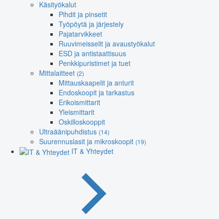
Käsityökalut
Pihdit ja pinsetit
Työpöytä ja järjestely
Pajatarvikkeet
Ruuvimeisselit ja avaustyökalut
ESD ja antistaattisuus
Penkkipuristimet ja tuet
Mittalaitteet
(2)
Mittauskaapelit ja anturit
Endoskoopit ja tarkastus
Erikoismittarit
Yleismittarit
Oskilloskooppit
Ultraäänipuhdistus
(14)
Suurennuslasit ja mikroskoopit
(19)
IT & Yhteydet