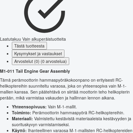
Laatutakuu
Vain alkuperäistuotteita
Tästä tuotteesta
Kysymykset ja vastaukset
Arvostelut (0) (0 arvostelua)
M1-011 Tail Engine Gear Assembly
Tämä perämoottorin hammaspyöräkokoonpano on erityisesti RC-
helikoptereihin suunniteltu varaosa, joka on yhteensopiva vain M-1-
mallien kanssa. Sen päätehtävä on siirtää moottorin teho helikopterin
perään, mikä varmistaa vakauden ja hallinnan lennon aikana.
Yhteensopivuus:
Vain M-1-mallit.
Toiminto:
Perämoottorin hammaspyörä RC-helikoptereihin.
Materiaali:
Valmistettu kestävistä materiaaleista kestävyyden ja
suorituskyvyn varmistamiseksi.
Käyttö:
Ihanteellinen varaosa M-1-mallisten RC-helikoptereiden