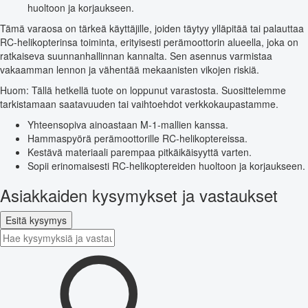
huoltoon ja korjaukseen.
Tämä varaosa on tärkeä käyttäjille, joiden täytyy ylläpitää tai palauttaa
RC-helikopterinsa toiminta, erityisesti perämoottorin alueella, joka on
ratkaiseva suunnanhallinnan kannalta. Sen asennus varmistaa
vakaamman lennon ja vähentää mekaanisten vikojen riskiä.
Huom: Tällä hetkellä tuote on loppunut varastosta. Suosittelemme
tarkistamaan saatavuuden tai vaihtoehdot verkkokaupastamme.
Yhteensopiva ainoastaan M-1-mallien kanssa.
Hammaspyörä perämoottorille RC-helikoptereissa.
Kestävä materiaali parempaa pitkäikäisyyttä varten.
Sopii erinomaisesti RC-helikoptereiden huoltoon ja korjaukseen.
Asiakkaiden kysymykset ja vastaukset
Esitä kysymys