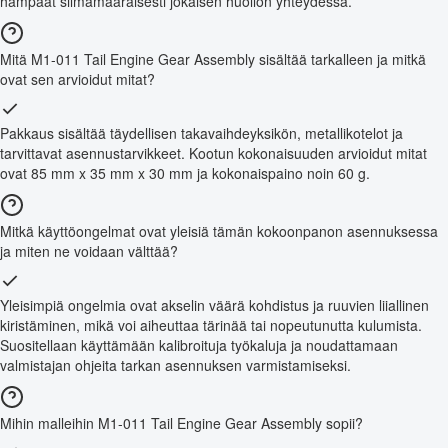
hampaat silmämääräisesti jokaisen huollon yhteydessä.
Mitä M1-011 Tail Engine Gear Assembly sisältää tarkalleen ja mitkä
ovat sen arvioidut mitat?
Pakkaus sisältää täydellisen takavaihdeyksikön, metallikotelot ja
tarvittavat asennustarvikkeet. Kootun kokonaisuuden arvioidut mitat
ovat 85 mm x 35 mm x 30 mm ja kokonaispaino noin 60 g.
Mitkä käyttöongelmat ovat yleisiä tämän kokoonpanon asennuksessa
ja miten ne voidaan välttää?
Yleisimpiä ongelmia ovat akselin väärä kohdistus ja ruuvien liiallinen
kiristäminen, mikä voi aiheuttaa tärinää tai nopeutunutta kulumista.
Suositellaan käyttämään kalibroituja työkaluja ja noudattamaan
valmistajan ohjeita tarkan asennuksen varmistamiseksi.
Mihin malleihin M1-011 Tail Engine Gear Assembly sopii?