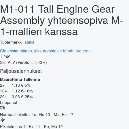
M1-011 Tail Engine Gear
Assembly yhteensopiva M-
1-mallien kanssa
Tuotemerkki:
satkit
Ole ensimmäinen, joka arvostelee tämän tuotteen
1
,
24
€
Sis. ALV
(Veroton: 1,00 €)
Paljousalennukset
Määrä
Hinta
Tallenna
2+
1,18 €
-5%
10+
1,12 €
-10%
20+
0,93 €
-25%
Loppunut
Normaalitoimitus
To, Elo 13 - Ma, Elo 17
Pikatoimitus
Ti, Elo 11 - Ke, Elo 12