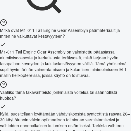
Mitkä ovat M1-011 Tail Engine Gear Assemblyn päämateriaalit ja
miten ne vaikuttavat kestävyyteen?
M1-011 Tail Engine Gear Assembly on valmistettu pääasiassa
alumiiniseoksesta ja karkaistusta teräksestä, mikä tarjoaa hyvän
tasapainon keveyden ja kulutuskestävyyden välillä. Tämä yhdistelmä
sopii hyvin tärinän vaimentamiseen ja kulumisen minimoimiseen M-1-
mallin helikoptereissa, joissa käyttö on toistuvaa.
Vaatiiko tämä takavaihteisto jonkinlaista voitelua tai säännöllistä
huoltoa?
Kyllä, suositellaan levittämään vähäviskoosista synteettistä rasvaa 20–
30 käyttötunnin välein optimaalisen toiminnan varmistamiseksi ja
vaihteiden ennenaikaisen kulumisen estämiseksi. Tarkista vaihteen