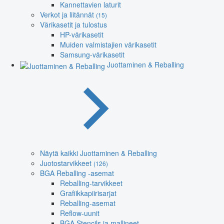
Kannettavien laturit
Verkot ja liitännät
(15)
Värikasetit ja tulostus
HP-värikasetit
Muiden valmistajien värikasetit
Samsung-värikasetit
Juottaminen & Reballing
Näytä kaikki Juottaminen & Reballing
Juotostarvikkeet
(126)
BGA Reballing -asemat
Reballing-tarvikkeet
Grafiikkapiirisarjat
Reballing-asemat
Reflow-uunit
BGA Stencils ja mallineet