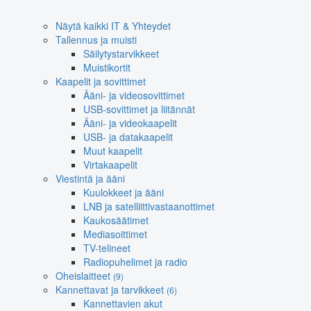
Näytä kaikki IT & Yhteydet
Tallennus ja muisti
Säilytystarvikkeet
Muistikortit
Kaapelit ja sovittimet
Ääni- ja videosovittimet
USB-sovittimet ja liitännät
Ääni- ja videokaapelit
USB- ja datakaapelit
Muut kaapelit
Virtakaapelit
Viestintä ja ääni
Kuulokkeet ja ääni
LNB ja satelliittivastaanottimet
Kaukosäätimet
Mediasoittimet
TV-telineet
Radiopuhelimet ja radio
Oheislaitteet
(9)
Kannettavat ja tarvikkeet
(6)
Kannettavien akut