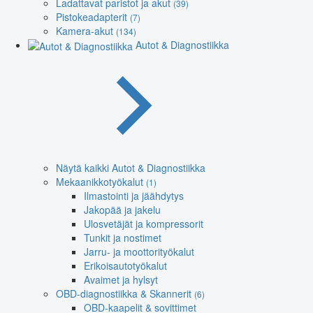
Ladattavat paristot ja akut
(39)
Pistokeadapterit
(7)
Kamera-akut
(134)
Autot & Diagnostiikka
Näytä kaikki Autot & Diagnostiikka
Mekaanikkotyökalut
(1)
Ilmastointi ja jäähdytys
Jakopää ja jakelu
Ulosvetäjät ja kompressorit
Tunkit ja nostimet
Jarru- ja moottorityökalut
Erikoisautotyökalut
Avaimet ja hylsyt
OBD-diagnostiikka & Skannerit
(6)
OBD-kaapelit & sovittimet