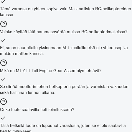
Tämä varaosa on yhteensopiva vain M-1-mallisten RC-helikoptereiden
kanssa.
Voinko käyttää tätä hammaspyörää muissa RC-helikopterimalleissa?
Ei, se on suunniteltu yksinomaan M-1-malleille eikä ole yhteensopiva
muiden mallien kanssa.
Mikä on M1-011 Tail Engine Gear Assemblyn tehtävä?
Se siirtää moottorin tehon helikopterin perään ja varmistaa vakauden
sekä hallinnan lennon aikana.
Onko tuote saatavilla heti toimitukseen?
Tällä hetkellä tuote on loppunut varastosta, joten se ei ole saatavilla
heti toimitukseen.