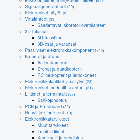
Mikro-ohjaimet ja ohjelmointilaitteet
(59)
Signaaligeneraattorit
(20)
Elektroniset näytöt
(6)
Virtalähteet
(39)
Säädettävät laboratoriovirtalähteet
3D-tulostus
3D-tulostimet
3D-osat ja varaosat
Passiiviset elektroniikkakomponentit
(40)
Kamerat ja dronet
Action-kamerat
Dronet ja quadkopterit
RC-helikopterit ja lentokoneet
Elektroniikkalaatikot ja säilytys
(23)
Elektroniset moduulit ja anturit
(31)
Liittimet ja terminaalit
(37)
Sähköjohdotus
PCB ja Protoboard
(32)
Ruuvit ja kiinnikkeet
(10)
Elektroniikkatarvikkeet
Muut tarvikkeet
Teipit ja liimat
Kemikaalit ja puhdistus