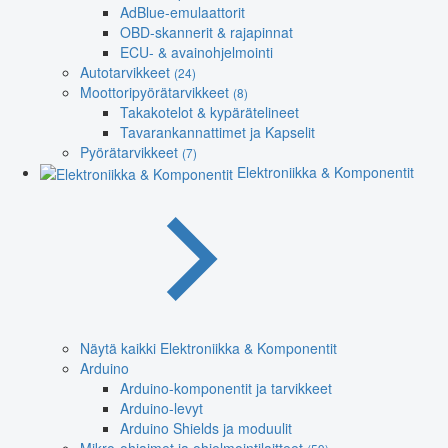
AdBlue-emulaattorit
OBD-skannerit & rajapinnat
ECU- & avainohjelmointi
Autotarvikkeet
(24)
Moottoripyörätarvikkeet
(8)
Takakotelot & kypärätelineet
Tavarankannattimet ja Kapselit
Pyörätarvikkeet
(7)
Elektroniikka & Komponentit
Näytä kaikki Elektroniikka & Komponentit
Arduino
Arduino-komponentit ja tarvikkeet
Arduino-levyt
Arduino Shields ja moduulit