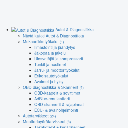
Autot & Diagnostiikka
Näytä kaikki Autot & Diagnostiikka
Mekaanikkotyökalut
(1)
Ilmastointi ja jäähdytys
Jakopää ja jakelu
Ulosvetäjät ja kompressorit
Tunkit ja nostimet
Jarru- ja moottorityökalut
Erikoisautotyökalut
Avaimet ja hylsyt
OBD-diagnostiikka & Skannerit
(6)
OBD-kaapelit & sovittimet
AdBlue-emulaattorit
OBD-skannerit & rajapinnat
ECU- & avainohjelmointi
Autotarvikkeet
(24)
Moottoripyörätarvikkeet
(8)
Takakotelot & kypärätelineet