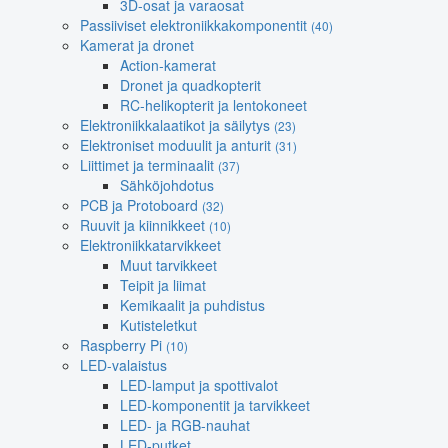
3D-osat ja varaosat
Passiiviset elektroniikkakomponentit
(40)
Kamerat ja dronet
Action-kamerat
Dronet ja quadkopterit
RC-helikopterit ja lentokoneet
Elektroniikkalaatikot ja säilytys
(23)
Elektroniset moduulit ja anturit
(31)
Liittimet ja terminaalit
(37)
Sähköjohdotus
PCB ja Protoboard
(32)
Ruuvit ja kiinnikkeet
(10)
Elektroniikkatarvikkeet
Muut tarvikkeet
Teipit ja liimat
Kemikaalit ja puhdistus
Kutisteletkut
Raspberry Pi
(10)
LED-valaistus
LED-lamput ja spottivalot
LED-komponentit ja tarvikkeet
LED- ja RGB-nauhat
LED-putket