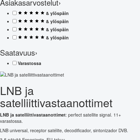
Asiakasarvostelut
›
& ylöspäin
& ylöspäin
& ylöspäin
& ylöspäin
Saatavuus
›
Varastossa
LNB ja
satelliittivastaanottimet
LNB ja satelliittivastaanottimet
: perfect satellite signal. 11+
varastossa.
LNB universal, receptor satélite, decodificador, sintonizador DVB.
3-5 päivää Espanjasta. EU-takuu.