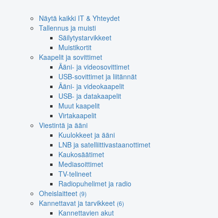
Näytä kaikki IT & Yhteydet
Tallennus ja muisti
Säilytystarvikkeet
Muistikortit
Kaapelit ja sovittimet
Ääni- ja videosovittimet
USB-sovittimet ja liitännät
Ääni- ja videokaapelit
USB- ja datakaapelit
Muut kaapelit
Virtakaapelit
Viestintä ja ääni
Kuulokkeet ja ääni
LNB ja satelliittivastaanottimet
Kaukosäätimet
Mediasoittimet
TV-telineet
Radiopuhelimet ja radio
Oheislaitteet
(9)
Kannettavat ja tarvikkeet
(6)
Kannettavien akut