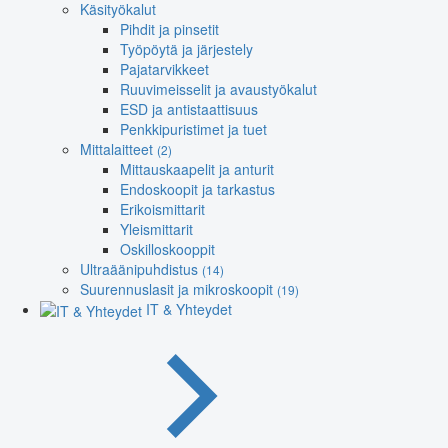
Käsityökalut
Pihdit ja pinsetit
Työpöytä ja järjestely
Pajatarvikkeet
Ruuvimeisselit ja avaustyökalut
ESD ja antistaattisuus
Penkkipuristimet ja tuet
Mittalaitteet
(2)
Mittauskaapelit ja anturit
Endoskoopit ja tarkastus
Erikoismittarit
Yleismittarit
Oskilloskooppit
Ultraäänipuhdistus
(14)
Suurennuslasit ja mikroskoopit
(19)
IT & Yhteydet