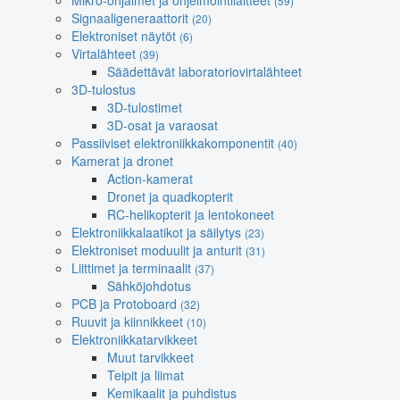
Mikro-ohjaimet ja ohjelmointilaitteet
(59)
Signaaligeneraattorit
(20)
Elektroniset näytöt
(6)
Virtalähteet
(39)
Säädettävät laboratoriovirtalähteet
3D-tulostus
3D-tulostimet
3D-osat ja varaosat
Passiiviset elektroniikkakomponentit
(40)
Kamerat ja dronet
Action-kamerat
Dronet ja quadkopterit
RC-helikopterit ja lentokoneet
Elektroniikkalaatikot ja säilytys
(23)
Elektroniset moduulit ja anturit
(31)
Liittimet ja terminaalit
(37)
Sähköjohdotus
PCB ja Protoboard
(32)
Ruuvit ja kiinnikkeet
(10)
Elektroniikkatarvikkeet
Muut tarvikkeet
Teipit ja liimat
Kemikaalit ja puhdistus