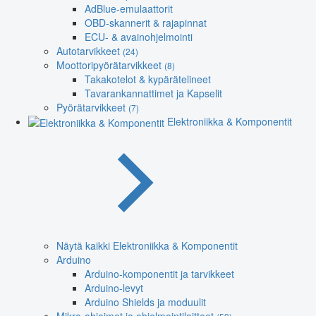
AdBlue-emulaattorit
OBD-skannerit & rajapinnat
ECU- & avainohjelmointi
Autotarvikkeet
(24)
Moottoripyörätarvikkeet
(8)
Takakotelot & kypärätelineet
Tavarankannattimet ja Kapselit
Pyörätarvikkeet
(7)
Elektroniikka & Komponentit
Näytä kaikki Elektroniikka & Komponentit
Arduino
Arduino-komponentit ja tarvikkeet
Arduino-levyt
Arduino Shields ja moduulit