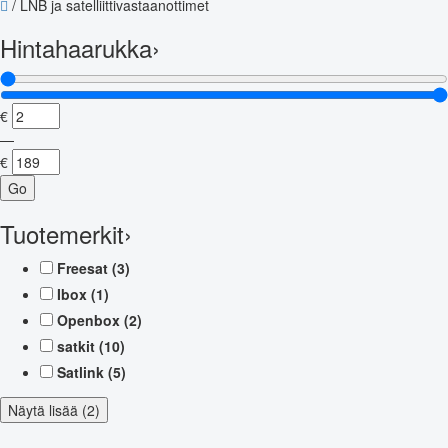
/
LNB ja satelliittivastaanottimet
Hintahaarukka
›
€
—
€
Go
Tuotemerkit
›
Freesat
(3)
Ibox
(1)
Openbox
(2)
satkit
(10)
Satlink
(5)
Näytä lisää (2)