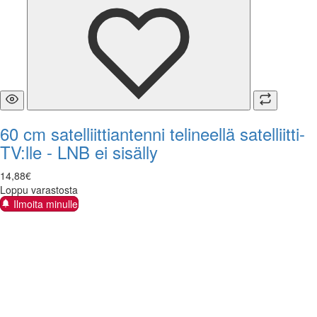
60 cm satelliittiantenni telineellä satelliitti-
TV:lle - LNB ei sisälly
14
,
88
€
Loppu varastosta
Ilmoita minulle