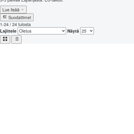
Lue lisää
Suodattimet
1-24 / 24 tulosta
Lajittele
Näytä