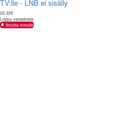
TV:lle - LNB ei sisälly
22
,
32
€
Loppu varastosta
Ilmoita minulle