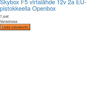
Skybox F5 virtalähde 12v 2a EU-
pistokkeella Openbox
7
,
44
€
Varastossa
Lisää ostoskoriin