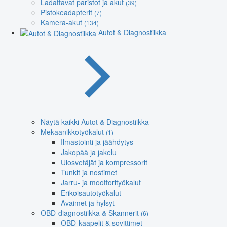
Ladattavat paristot ja akut
(39)
Pistokeadapterit
(7)
Kamera-akut
(134)
Autot & Diagnostiikka
Näytä kaikki Autot & Diagnostiikka
Mekaanikkotyökalut
(1)
Ilmastointi ja jäähdytys
Jakopää ja jakelu
Ulosvetäjät ja kompressorit
Tunkit ja nostimet
Jarru- ja moottorityökalut
Erikoisautotyökalut
Avaimet ja hylsyt
OBD-diagnostiikka & Skannerit
(6)
OBD-kaapelit & sovittimet