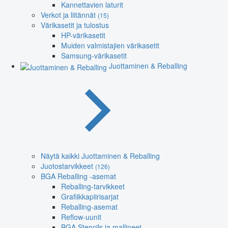
Kannettavien laturit
Verkot ja liitännät
(15)
Värikasetit ja tulostus
HP-värikasetit
Muiden valmistajien värikasetit
Samsung-värikasetit
Juottaminen & Reballing
Näytä kaikki Juottaminen & Reballing
Juotostarvikkeet
(126)
BGA Reballing -asemat
Reballing-tarvikkeet
Grafiikkapiirisarjat
Reballing-asemat
Reflow-uunit
BGA Stencils ja mallineet