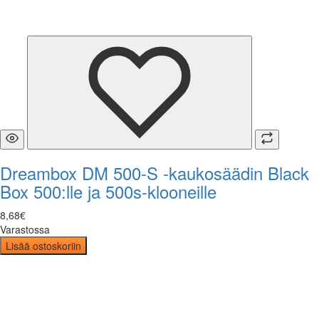
Dreambox DM 500-S -kaukosäädin Black
Box 500:lle ja 500s-klooneille
8
,
68
€
Varastossa
Lisää ostoskoriin