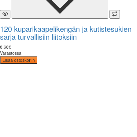
120 kuparikaapelikengän ja kutistesukien
sarja turvallisiin liitoksiin
8
,
68
€
Varastossa
Lisää ostoskoriin