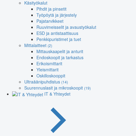
Käsityökalut
Pihdit ja pinsetit
Työpöytä ja järjestely
Pajatarvikkeet
Ruuvimeisselit ja avaustyökalut
ESD ja antistaattisuus
Penkkipuristimet ja tuet
Mittalaitteet
(2)
Mittauskaapelit ja anturit
Endoskoopit ja tarkastus
Erikoismittarit
Yleismittarit
Oskilloskooppit
Ultraäänipuhdistus
(14)
Suurennuslasit ja mikroskoopit
(19)
IT & Yhteydet