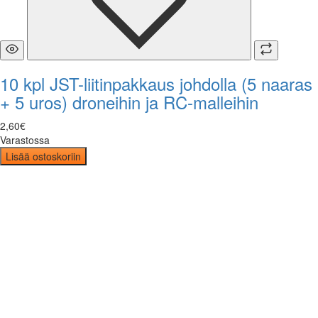
10 kpl JST-liitinpakkaus johdolla (5 naaras
+ 5 uros) droneihin ja RC-malleihin
2
,
60
€
Varastossa
Lisää ostoskoriin