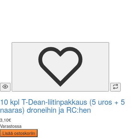
10 kpl T-Dean-liitinpakkaus (5 uros + 5
naaras) droneihin ja RC:hen
3
,
10
€
Varastossa
Lisää ostoskoriin