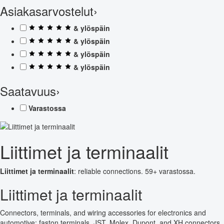
Asiakasarvostelut
›
& ylöspäin
& ylöspäin
& ylöspäin
& ylöspäin
Saatavuus
›
Varastossa
Liittimet ja terminaalit
Liittimet ja terminaalit
: reliable connections. 59+ varastossa.
Liittimet ja terminaalit
Connectors, terminals, and wiring accessories for electronics and
automotive: faston terminals, JST, Molex, Dupont, and XH connectors,