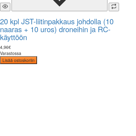
20 kpl JST-liitinpakkaus johdolla (10
naaras + 10 uros) droneihin ja RC-
käyttöön
4
,
96
€
Varastossa
Lisää ostoskoriin