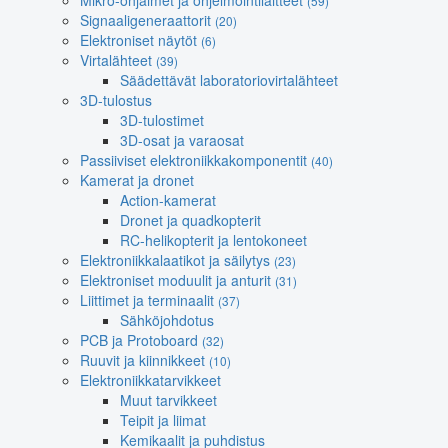
Mikro-ohjaimet ja ohjelmointilaitteet
(59)
Signaaligeneraattorit
(20)
Elektroniset näytöt
(6)
Virtalähteet
(39)
Säädettävät laboratoriovirtalähteet
3D-tulostus
3D-tulostimet
3D-osat ja varaosat
Passiiviset elektroniikkakomponentit
(40)
Kamerat ja dronet
Action-kamerat
Dronet ja quadkopterit
RC-helikopterit ja lentokoneet
Elektroniikkalaatikot ja säilytys
(23)
Elektroniset moduulit ja anturit
(31)
Liittimet ja terminaalit
(37)
Sähköjohdotus
PCB ja Protoboard
(32)
Ruuvit ja kiinnikkeet
(10)
Elektroniikkatarvikkeet
Muut tarvikkeet
Teipit ja liimat
Kemikaalit ja puhdistus