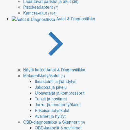
Ladattavat paristot ja akut
(39)
Pistokeadapterit
(7)
Kamera-akut
(134)
Autot & Diagnostiikka
Näytä kaikki Autot & Diagnostiikka
Mekaanikkotyökalut
(1)
Ilmastointi ja jäähdytys
Jakopää ja jakelu
Ulosvetäjät ja kompressorit
Tunkit ja nostimet
Jarru- ja moottorityökalut
Erikoisautotyökalut
Avaimet ja hylsyt
OBD-diagnostiikka & Skannerit
(6)
OBD-kaapelit & sovittimet