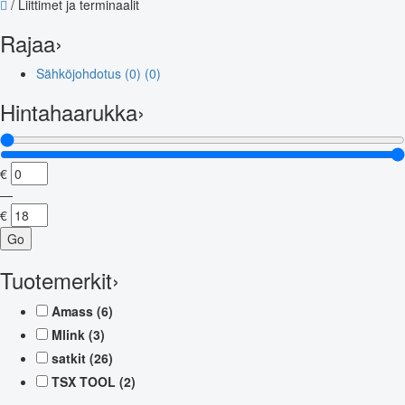
/
Liittimet ja terminaalit
Rajaa
›
Sähköjohdotus (0)
(0)
Hintahaarukka
›
€
—
€
Go
Tuotemerkit
›
Amass
(6)
Mlink
(3)
satkit
(26)
TSX TOOL
(2)