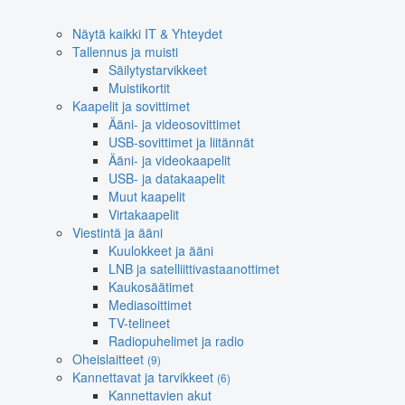
Näytä kaikki IT & Yhteydet
Tallennus ja muisti
Säilytystarvikkeet
Muistikortit
Kaapelit ja sovittimet
Ääni- ja videosovittimet
USB-sovittimet ja liitännät
Ääni- ja videokaapelit
USB- ja datakaapelit
Muut kaapelit
Virtakaapelit
Viestintä ja ääni
Kuulokkeet ja ääni
LNB ja satelliittivastaanottimet
Kaukosäätimet
Mediasoittimet
TV-telineet
Radiopuhelimet ja radio
Oheislaitteet
(9)
Kannettavat ja tarvikkeet
(6)
Kannettavien akut