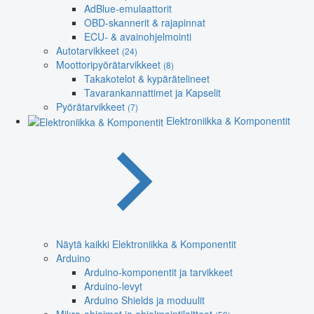
AdBlue-emulaattorit
OBD-skannerit & rajapinnat
ECU- & avainohjelmointi
Autotarvikkeet
(24)
Moottoripyörätarvikkeet
(8)
Takakotelot & kypärätelineet
Tavarankannattimet ja Kapselit
Pyörätarvikkeet
(7)
Elektroniikka & Komponentit
Näytä kaikki Elektroniikka & Komponentit
Arduino
Arduino-komponentit ja tarvikkeet
Arduino-levyt
Arduino Shields ja moduulit