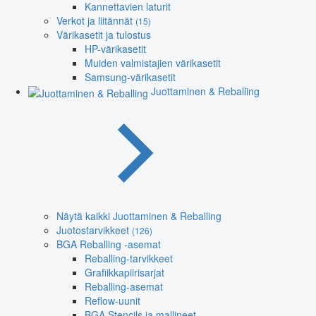
Kannettavien laturit
Verkot ja liitännät
(15)
Värikasetit ja tulostus
HP-värikasetit
Muiden valmistajien värikasetit
Samsung-värikasetit
Juottaminen & Reballing
Näytä kaikki Juottaminen & Reballing
Juotostarvikkeet
(126)
BGA Reballing -asemat
Reballing-tarvikkeet
Grafiikkapiirisarjat
Reballing-asemat
Reflow-uunit
BGA Stencils ja mallineet