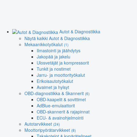
Autot & Diagnostiikka
Näytä kaikki Autot & Diagnostiikka
Mekaanikkotyökalut
(1)
Ilmastointi ja jäähdytys
Jakopää ja jakelu
Ulosvetäjät ja kompressorit
Tunkit ja nostimet
Jarru- ja moottorityökalut
Erikoisautotyökalut
Avaimet ja hylsyt
OBD-diagnostiikka & Skannerit
(6)
OBD-kaapelit & sovittimet
AdBlue-emulaattorit
OBD-skannerit & rajapinnat
ECU- & avainohjelmointi
Autotarvikkeet
(24)
Moottoripyörätarvikkeet
(8)
Takakotelot & kypärätelineet