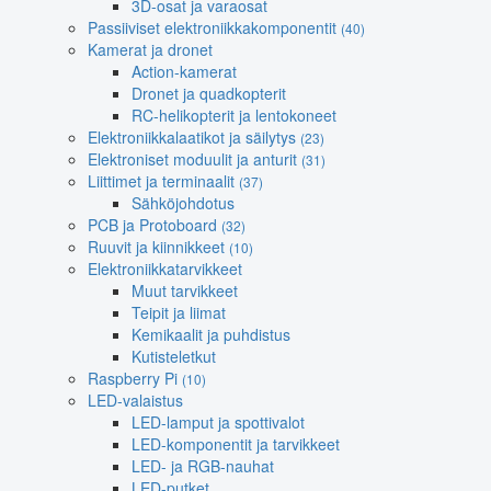
3D-osat ja varaosat
Passiiviset elektroniikkakomponentit
(40)
Kamerat ja dronet
Action-kamerat
Dronet ja quadkopterit
RC-helikopterit ja lentokoneet
Elektroniikkalaatikot ja säilytys
(23)
Elektroniset moduulit ja anturit
(31)
Liittimet ja terminaalit
(37)
Sähköjohdotus
PCB ja Protoboard
(32)
Ruuvit ja kiinnikkeet
(10)
Elektroniikkatarvikkeet
Muut tarvikkeet
Teipit ja liimat
Kemikaalit ja puhdistus
Kutisteletkut
Raspberry Pi
(10)
LED-valaistus
LED-lamput ja spottivalot
LED-komponentit ja tarvikkeet
LED- ja RGB-nauhat
LED-putket