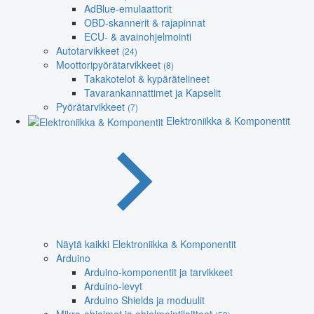
AdBlue-emulaattorit
OBD-skannerit & rajapinnat
ECU- & avainohjelmointi
Autotarvikkeet
(24)
Moottoripyörätarvikkeet
(8)
Takakotelot & kypärätelineet
Tavarankannattimet ja Kapselit
Pyörätarvikkeet
(7)
Elektroniikka & Komponentit
Näytä kaikki Elektroniikka & Komponentit
Arduino
Arduino-komponentit ja tarvikkeet
Arduino-levyt
Arduino Shields ja moduulit