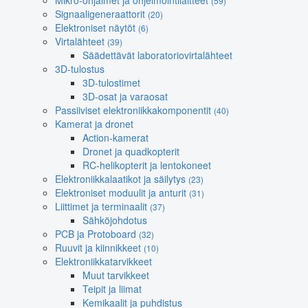
Mikro-ohjaimet ja ohjelmointilaitteet
(59)
Signaaligeneraattorit
(20)
Elektroniset näytöt
(6)
Virtalähteet
(39)
Säädettävät laboratoriovirtalähteet
3D-tulostus
3D-tulostimet
3D-osat ja varaosat
Passiiviset elektroniikkakomponentit
(40)
Kamerat ja dronet
Action-kamerat
Dronet ja quadkopterit
RC-helikopterit ja lentokoneet
Elektroniikkalaatikot ja säilytys
(23)
Elektroniset moduulit ja anturit
(31)
Liittimet ja terminaalit
(37)
Sähköjohdotus
PCB ja Protoboard
(32)
Ruuvit ja kiinnikkeet
(10)
Elektroniikkatarvikkeet
Muut tarvikkeet
Teipit ja liimat
Kemikaalit ja puhdistus