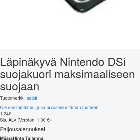
Läpinäkyvä Nintendo DSi
suojakuori maksimaaliseen
suojaan
Tuotemerkki:
satkit
Ole ensimmäinen, joka arvostelee tämän tuotteen
1
,
24
€
Sis. ALV
(Veroton: 1,00 €)
Paljousalennukset
Määrä
Hinta
Tallenna