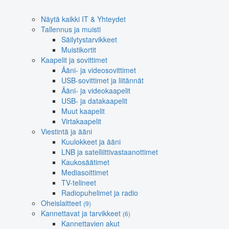
Näytä kaikki IT & Yhteydet
Tallennus ja muisti
Säilytystarvikkeet
Muistikortit
Kaapelit ja sovittimet
Ääni- ja videosovittimet
USB-sovittimet ja liitännät
Ääni- ja videokaapelit
USB- ja datakaapelit
Muut kaapelit
Virtakaapelit
Viestintä ja ääni
Kuulokkeet ja ääni
LNB ja satelliittivastaanottimet
Kaukosäätimet
Mediasoittimet
TV-telineet
Radiopuhelimet ja radio
Oheislaitteet
(9)
Kannettavat ja tarvikkeet
(6)
Kannettavien akut