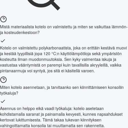
Mistä materiaalista kotelo on valmistettu ja miten se vaikuttaa lämmön-
ja kosteudenkestoon?
Kotelo on valmistettu polykarbonaatista, joka on erittäin kestävä muovi
ja kestää tyypillisiä jopa 120 °C:n käyttölämpötiloja sekä ympäristön
kosteutta ilman muodonmuutoksia. Sen kyky vaimentaa iskuja ja
vastustaa vääntymistä on parempi kuin tavallisilla akryyleillä, vaikka
pintanaarmuja voi syntyä, jos sitä ei käsitellä varoen.
Miten kotelo asennetaan, ja tarvitaanko sen kiinnittämiseen konsoliin
työkaluja?
Asennus on helppo eikä vaadi työkaluja: kotelo asetetaan
kohdistamalla saranat ja painamalla kevyesti, kunnes napsahdukset
kertovat lukittumisesta. Tämä takaa tukevan kiinnityksen
vahingoittamatta konsolia tai muuttamatta sen rakennetta.