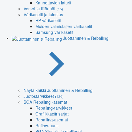
Kannettavien laturit
Verkot ja liitännät
(15)
Värikasetit ja tulostus
HP-värikasetit
Muiden valmistajien värikasetit
Samsung-värikasetit
Juottaminen & Reballing
Näytä kaikki Juottaminen & Reballing
Juotostarvikkeet
(126)
BGA Reballing -asemat
Reballing-tarvikkeet
Grafiikkapiirisarjat
Reballing-asemat
Reflow-uunit
BGA Stencils ja mallineet