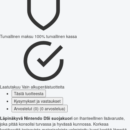
Turvallinen maksu
100% turvallinen kassa
Laatutakuu
Vain alkuperäistuotteita
Tästä tuotteesta
Kysymykset ja vastaukset
Arvostelut (0) (0 arvostelua)
Läpinäkyvä Nintendo DSi suojakuori
on ihanteellinen lisävaruste,
joka pitää konsolisi turvassa ja hyvässä kunnossa. Korkeaa
kestävyyttä tarjoavista materiaaleista valmistettu kuori kestää lämpöä