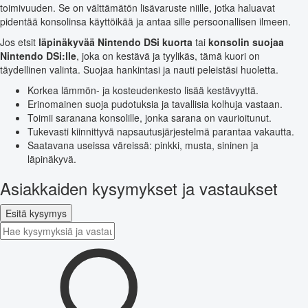
toimivuuden. Se on välttämätön lisävaruste niille, jotka haluavat
pidentää konsolinsa käyttöikää ja antaa sille persoonallisen ilmeen.
Jos etsit
läpinäkyvää Nintendo DSi kuorta
tai
konsolin suojaa
Nintendo DSi:lle
, joka on kestävä ja tyylikäs, tämä kuori on
täydellinen valinta. Suojaa hankintasi ja nauti peleistäsi huoletta.
Korkea lämmön- ja kosteudenkesto lisää kestävyyttä.
Erinomainen suoja pudotuksia ja tavallisia kolhuja vastaan.
Toimii saranana konsolille, jonka sarana on vaurioitunut.
Tukevasti kiinnittyvä napsautusjärjestelmä parantaa vakautta.
Saatavana useissa väreissä: pinkki, musta, sininen ja
läpinäkyvä.
Asiakkaiden kysymykset ja vastaukset
Esitä kysymys