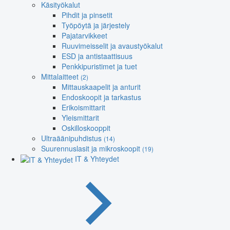
Käsityökalut
Pihdit ja pinsetit
Työpöytä ja järjestely
Pajatarvikkeet
Ruuvimeisselit ja avaustyökalut
ESD ja antistaattisuus
Penkkipuristimet ja tuet
Mittalaitteet
(2)
Mittauskaapelit ja anturit
Endoskoopit ja tarkastus
Erikoismittarit
Yleismittarit
Oskilloskooppit
Ultraäänipuhdistus
(14)
Suurennuslasit ja mikroskoopit
(19)
IT & Yhteydet