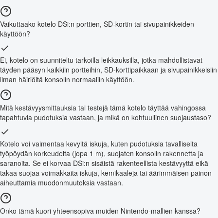
Vaikuttaako kotelo DSi:n porttien, SD-kortin tai sivupainikkeiden
käyttöön?
Ei, kotelo on suunniteltu tarkoilla leikkauksilla, jotka mahdollistavat
täyden pääsyn kaikkiin portteihin, SD-korttipaikkaan ja sivupainikkeisiin
ilman häiriöitä konsolin normaaliin käyttöön.
Mitä kestävyysmittauksia tai testejä tämä kotelo täyttää vahingossa
tapahtuvia pudotuksia vastaan, ja mikä on kohtuullinen suojaustaso?
Kotelo voi vaimentaa kevyitä iskuja, kuten pudotuksia tavalliselta
työpöydän korkeudelta (jopa 1 m), suojaten konsolin rakennetta ja
saranoita. Se ei korvaa DSi:n sisäistä rakenteellista kestävyyttä eikä
takaa suojaa voimakkaita iskuja, kemikaaleja tai äärimmäisen painon
aiheuttamia muodonmuutoksia vastaan.
Onko tämä kuori yhteensopiva muiden Nintendo-mallien kanssa?