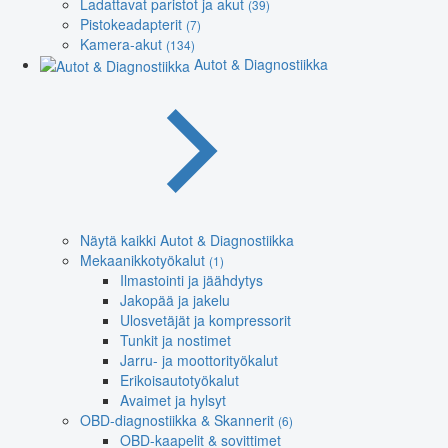
Ladattavat paristot ja akut
(39)
Pistokeadapterit
(7)
Kamera-akut
(134)
Autot & Diagnostiikka
Näytä kaikki Autot & Diagnostiikka
Mekaanikkotyökalut
(1)
Ilmastointi ja jäähdytys
Jakopää ja jakelu
Ulosvetäjät ja kompressorit
Tunkit ja nostimet
Jarru- ja moottorityökalut
Erikoisautotyökalut
Avaimet ja hylsyt
OBD-diagnostiikka & Skannerit
(6)
OBD-kaapelit & sovittimet