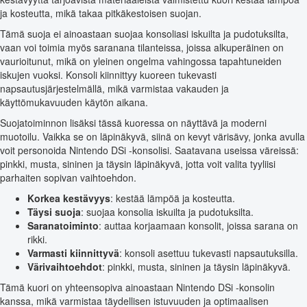
ja kosteutta, mikä takaa pitkäkestoisen suojan.
Tämä suoja ei ainoastaan suojaa konsoliasi iskuilta ja pudotuksilta,
vaan voi toimia myös saranana tilanteissa, joissa alkuperäinen on
vaurioitunut, mikä on yleinen ongelma vahingossa tapahtuneiden
iskujen vuoksi. Konsoli kiinnittyy kuoreen tukevasti
napsautusjärjestelmällä, mikä varmistaa vakauden ja
käyttömukavuuden käytön aikana.
Suojatoiminnon lisäksi tässä kuoressa on näyttävä ja moderni
muotoilu. Vaikka se on läpinäkyvä, siinä on kevyt värisävy, jonka avulla
voit personoida Nintendo DSi -konsolisi. Saatavana useissa väreissä:
pinkki, musta, sininen ja täysin läpinäkyvä, jotta voit valita tyyliisi
parhaiten sopivan vaihtoehdon.
Korkea kestävyys
: kestää lämpöä ja kosteutta.
Täysi suoja
: suojaa konsolia iskuilta ja pudotuksilta.
Saranatoiminto
: auttaa korjaamaan konsolit, joissa sarana on
rikki.
Varmasti kiinnittyvä
: konsoli asettuu tukevasti napsautuksilla.
Värivaihtoehdot
: pinkki, musta, sininen ja täysin läpinäkyvä.
Tämä kuori on yhteensopiva ainoastaan Nintendo DSi -konsolin
kanssa, mikä varmistaa täydellisen istuvuuden ja optimaalisen