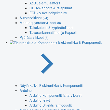
AdBlue-emulaattorit
OBD-skannerit & rajapinnat
ECU- & avainohjelmointi
Autotarvikkeet
(24)
Moottoripyörätarvikkeet
(8)
Takakotelot & kypärätelineet
Tavarankannattimet ja Kapselit
Pyörätarvikkeet
(7)
Elektroniikka & Komponentit
Näytä kaikki Elektroniikka & Komponentit
Arduino
Arduino-komponentit ja tarvikkeet
Arduino-levyt
Arduino Shields ja moduulit