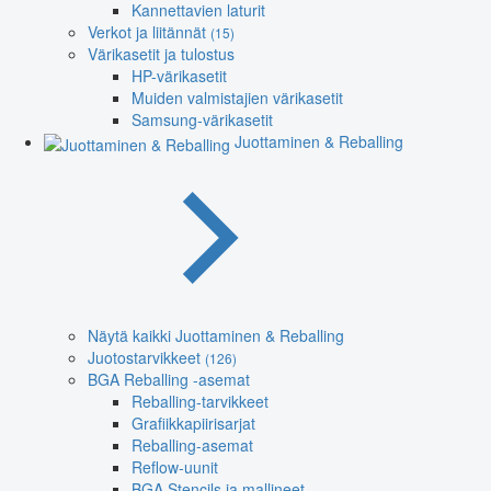
Kannettavien laturit
Verkot ja liitännät
(15)
Värikasetit ja tulostus
HP-värikasetit
Muiden valmistajien värikasetit
Samsung-värikasetit
Juottaminen & Reballing
Näytä kaikki Juottaminen & Reballing
Juotostarvikkeet
(126)
BGA Reballing -asemat
Reballing-tarvikkeet
Grafiikkapiirisarjat
Reballing-asemat
Reflow-uunit
BGA Stencils ja mallineet