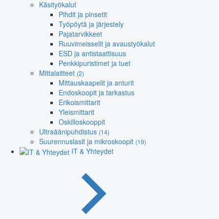
Käsityökalut
Pihdit ja pinsetit
Työpöytä ja järjestely
Pajatarvikkeet
Ruuvimeisselit ja avaustyökalut
ESD ja antistaattisuus
Penkkipuristimet ja tuet
Mittalaitteet
(2)
Mittauskaapelit ja anturit
Endoskoopit ja tarkastus
Erikoismittarit
Yleismittarit
Oskilloskooppit
Ultraäänipuhdistus
(14)
Suurennuslasit ja mikroskoopit
(19)
IT & Yhteydet