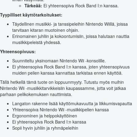
Tärkeää:
Ei yhteensopiva Rock Band I:n kanssa.
Tyypilliset käyttötarkoitukset:
Täydellinen musiikki- ja tanssipeleihin Nintendo Wiillä, joissa
tarvitaan kitaran muotoinen ohjain.
Erinomainen juhliin ja kokoontumisiin, joissa halutaan nauttia
musiikkipeleistä yhdessä.
Yhteensopivuus:
Suunniteltu yksinomaan Nintendo Wii -konsolille.
Ei yhteensopiva Rock Band I:n kanssa, joten yhteensopivuus
muiden pelien kanssa kannattaa tarkistaa ennen käyttöä.
Tällä hetkellä tämä tuote on loppuunmyyty. Tutustu myös muihin
Nintendo Wii -musiikkitarvikkeisiin kaupassamme, jotta voit jatkaa
parhaan pelikokemuksen nauttimista.
Langaton rakenne lisää käyttömukavuutta ja liikkumisvapautta
Yhteensopiva Nintendo Wii -musiikkipelien kanssa
Ergonominen ja helppokäyttöinen
Ei yhteensopiva Rock Band I:n kanssa
Sopii hyvin juhliin ja ryhmäpeleihin