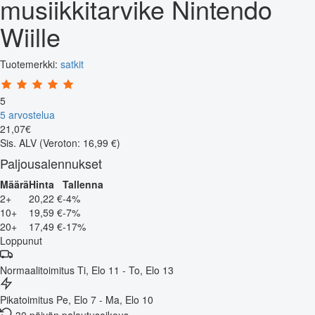
musiikkitarvike Nintendo
Wiille
Tuotemerkki:
satkit
5
5 arvostelua
21
,
07
€
Sis. ALV
(Veroton: 16,99 €)
Paljousalennukset
Määrä
Hinta
Tallenna
2+
20,22 €
-4%
10+
19,59 €
-7%
20+
17,49 €
-17%
Loppunut
Normaalitoimitus
Ti, Elo 11 - To, Elo 13
Pikatoimitus
Pe, Elo 7 - Ma, Elo 10
30 päivän palautusoikeus