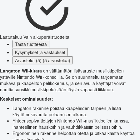
Laatutakuu
Vain alkuperäistuotteita
Tästä tuotteesta
Kysymykset ja vastaukset
Arvostelut (5) (5 arvostelua)
Langaton Wii-kitara
on välttämätön lisävaruste musiikkipelien
ystäville Nintendo Wii -konsolilla. Se on suunniteltu tarjoamaan
mukava ja kaapeliton pelikokemus, ja sen avulla käyttäjät voivat
nauttia suosikkimusiikkipeleistään täysin vapaasti liikkuen.
Keskeiset ominaisuudet:
Langaton rakenne poistaa kaapeleiden tarpeen ja lisää
käyttömukavuutta pelaamisen aikana.
Yhteensopiva tiettyjen Nintendo Wii -musiikkipelien kanssa,
ihanteellinen hauskoihin ja vauhdikkaisiin pelisessioihin.
Ergonominen rakenne helpottaa otetta ja pitkäaikaista käyttöä
ilman väsymistä.