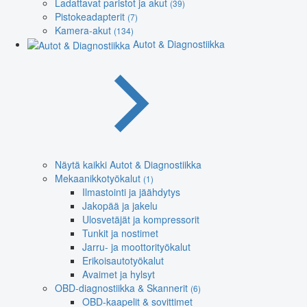
Ladattavat paristot ja akut
(39)
Pistokeadapterit
(7)
Kamera-akut
(134)
Autot & Diagnostiikka
Näytä kaikki Autot & Diagnostiikka
Mekaanikkotyökalut
(1)
Ilmastointi ja jäähdytys
Jakopää ja jakelu
Ulosvetäjät ja kompressorit
Tunkit ja nostimet
Jarru- ja moottorityökalut
Erikoisautotyökalut
Avaimet ja hylsyt
OBD-diagnostiikka & Skannerit
(6)
OBD-kaapelit & sovittimet