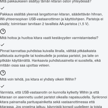
Mitä pakkaukseen sisältyy tämän kitaran oston yhteydessä?
Pakkaus sisältää yleensä langattoman kitaran, säädettävän hihnan,
Wii-yhteensopivan USB-vastaanottimen ja käyttöohjeen. Paristoja ei
sisälly; toimintaan tarvitaan 2 tavallista AA-paristoa (1,5 V).
Mitä hoitoa ja huoltoa kitara vaatii kestävyyden varmistamiseksi?
Pinnat kannattaa puhdistaa kuivalla liinalla, välttää pitkäaikaista
altistusta auringolle tai kosteudelle ja poistaa paristot, jos laite on
pitkään käyttämättä. Hankaavia puhdistusaineita ei suositella, eikä
mitään osaa saa upottaa veteen.
Mitä voin tehdä, jos kitara ei yhdisty oikein Wiihin?
Varmista, että USB-vastaanotin on kunnolla kytketty Wiihin ja että
kitaraan on asennettu uudet paristot oikealla napaisuudella. Synkronoi
kitara painamalla parituspainiketta sekä vastaanottimessa että
kitarassa. Jos ongelma jatkuu, käynnistä konsoli uudelleen ja toista