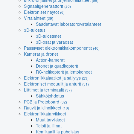
Mikro-ohjaimet ja ohjelmointilaitteet
(59)
Signaaligeneraattorit
(20)
Elektroniset näytöt
(6)
Virtalähteet
(39)
Säädettävät laboratoriovirtalähteet
3D-tulostus
3D-tulostimet
3D-osat ja varaosat
Passiiviset elektroniikkakomponentit
(40)
Kamerat ja dronet
Action-kamerat
Dronet ja quadkopterit
RC-helikopterit ja lentokoneet
Elektroniikkalaatikot ja säilytys
(23)
Elektroniset moduulit ja anturit
(31)
Liittimet ja terminaalit
(37)
Sähköjohdotus
PCB ja Protoboard
(32)
Ruuvit ja kiinnikkeet
(10)
Elektroniikkatarvikkeet
Muut tarvikkeet
Teipit ja liimat
Kemikaalit ja puhdistus