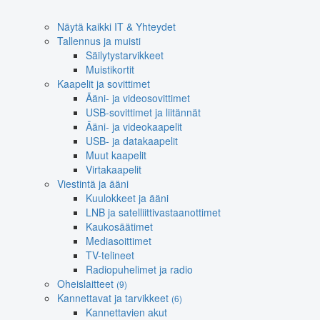
Näytä kaikki IT & Yhteydet
Tallennus ja muisti
Säilytystarvikkeet
Muistikortit
Kaapelit ja sovittimet
Ääni- ja videosovittimet
USB-sovittimet ja liitännät
Ääni- ja videokaapelit
USB- ja datakaapelit
Muut kaapelit
Virtakaapelit
Viestintä ja ääni
Kuulokkeet ja ääni
LNB ja satelliittivastaanottimet
Kaukosäätimet
Mediasoittimet
TV-telineet
Radiopuhelimet ja radio
Oheislaitteet
(9)
Kannettavat ja tarvikkeet
(6)
Kannettavien akut