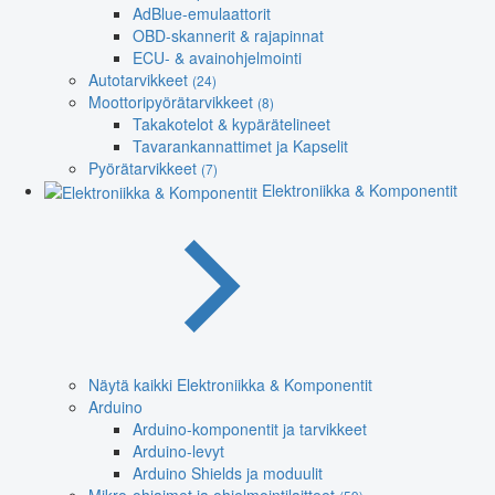
AdBlue-emulaattorit
OBD-skannerit & rajapinnat
ECU- & avainohjelmointi
Autotarvikkeet
(24)
Moottoripyörätarvikkeet
(8)
Takakotelot & kypärätelineet
Tavarankannattimet ja Kapselit
Pyörätarvikkeet
(7)
Elektroniikka & Komponentit
Näytä kaikki Elektroniikka & Komponentit
Arduino
Arduino-komponentit ja tarvikkeet
Arduino-levyt
Arduino Shields ja moduulit