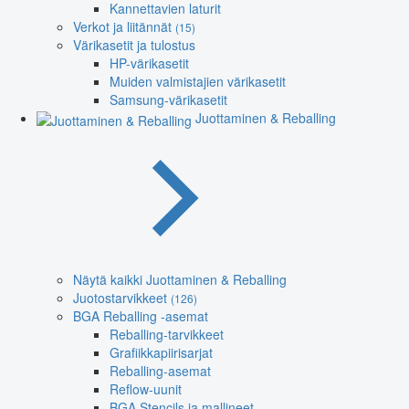
Kannettavien laturit
Verkot ja liitännät
(15)
Värikasetit ja tulostus
HP-värikasetit
Muiden valmistajien värikasetit
Samsung-värikasetit
Juottaminen & Reballing
Näytä kaikki Juottaminen & Reballing
Juotostarvikkeet
(126)
BGA Reballing -asemat
Reballing-tarvikkeet
Grafiikkapiirisarjat
Reballing-asemat
Reflow-uunit
BGA Stencils ja mallineet