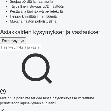
Suojaa pölyltä ja naarmuilta
Täydellinen istuvuus LCD-näyttöön
Kestävä ja läpinäkyvä peiliefektillä
Helppo kiinnittää ilman jäämiä
Mukana näytön puhdistusliina
Asiakkaiden kysymykset ja vastaukset
Esitä kysymys
Mitä etuja peilipinta tarjoaa tässä näytönsuojassa verrattuna
perinteiseen läpinäkyvään suojaan?