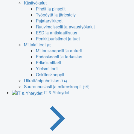
Käsityökalut
Pihdit ja pinsetit
Työpöytä ja järjestely
Pajatarvikkeet
Ruuvimeisselit ja avaustyökalut
ESD ja antistaattisuus
Penkkipuristimet ja tuet
Mittalaitteet
(2)
Mittauskaapelit ja anturit
Endoskoopit ja tarkastus
Erikoismittarit
Yleismittarit
Oskilloskooppit
Ultraäänipuhdistus
(14)
Suurennuslasit ja mikroskoopit
(19)
IT & Yhteydet