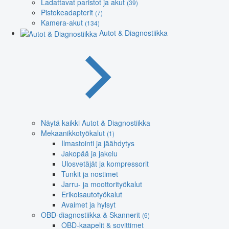
Ladattavat paristot ja akut
(39)
Pistokeadapterit
(7)
Kamera-akut
(134)
Autot & Diagnostiikka
Näytä kaikki Autot & Diagnostiikka
Mekaanikkotyökalut
(1)
Ilmastointi ja jäähdytys
Jakopää ja jakelu
Ulosvetäjät ja kompressorit
Tunkit ja nostimet
Jarru- ja moottorityökalut
Erikoisautotyökalut
Avaimet ja hylsyt
OBD-diagnostiikka & Skannerit
(6)
OBD-kaapelit & sovittimet