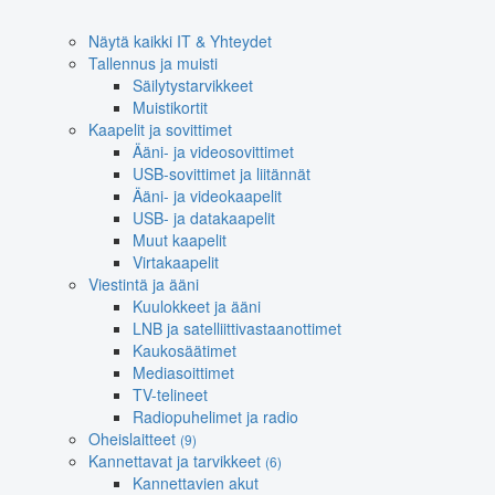
Näytä kaikki IT & Yhteydet
Tallennus ja muisti
Säilytystarvikkeet
Muistikortit
Kaapelit ja sovittimet
Ääni- ja videosovittimet
USB-sovittimet ja liitännät
Ääni- ja videokaapelit
USB- ja datakaapelit
Muut kaapelit
Virtakaapelit
Viestintä ja ääni
Kuulokkeet ja ääni
LNB ja satelliittivastaanottimet
Kaukosäätimet
Mediasoittimet
TV-telineet
Radiopuhelimet ja radio
Oheislaitteet
(9)
Kannettavat ja tarvikkeet
(6)
Kannettavien akut