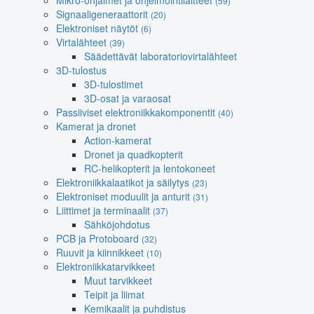
Mikro-ohjaimet ja ohjelmointilaitteet
(59)
Signaaligeneraattorit
(20)
Elektroniset näytöt
(6)
Virtalähteet
(39)
Säädettävät laboratoriovirtalähteet
3D-tulostus
3D-tulostimet
3D-osat ja varaosat
Passiiviset elektroniikkakomponentit
(40)
Kamerat ja dronet
Action-kamerat
Dronet ja quadkopterit
RC-helikopterit ja lentokoneet
Elektroniikkalaatikot ja säilytys
(23)
Elektroniset moduulit ja anturit
(31)
Liittimet ja terminaalit
(37)
Sähköjohdotus
PCB ja Protoboard
(32)
Ruuvit ja kiinnikkeet
(10)
Elektroniikkatarvikkeet
Muut tarvikkeet
Teipit ja liimat
Kemikaalit ja puhdistus