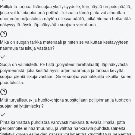
Peilipinta tarjoaa lisäsuojaa yksityisyydelle, kun näyttö on pois päältä,
ja se voi toimia pienenä peilinä. Toisaalta tämä pinta voi aiheuttaa
enemmän heijastuksia näytön ollessa päällä, mikä hieman heikentää
näkyvyyttä täysin läpinäkyvään suojaan verrattuna.
Mikä on suojan tarkka materiaali ja miten se vaikuttaa kestävyyteen
naarmuja tai iskuja vastaan?
Suoja on valmistettu PET:stä (polyeteenitereftalaatti), läpinäkyvästä
polymeeristä, joka kestää hyvin arjen naarmuja ja tarjoaa kevyttä
suojaa pieniä iskuja vastaan. Se ei suojaa voimakkailta iskuilta, kuten
pudotuksilta.
Mitä turvallisuus- ja huolto-ohjeita suositellaan peilipinnan ja tuotteen
suojan säilyttämiseksi?
Pinta kannattaa puhdistaa varovasti mukana tulevalla liinalla, jotta
peilipinnoite ei naarmuunnu, ja välttää hankaavia puhdistusaineita.
Säilytys kovien esineiden kanssa voi lyhentää käyttöikää ja heikentää