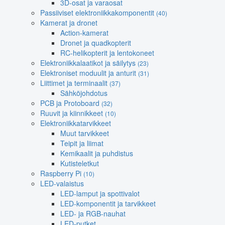
3D-osat ja varaosat
Passiiviset elektroniikkakomponentit
(40)
Kamerat ja dronet
Action-kamerat
Dronet ja quadkopterit
RC-helikopterit ja lentokoneet
Elektroniikkalaatikot ja säilytys
(23)
Elektroniset moduulit ja anturit
(31)
Liittimet ja terminaalit
(37)
Sähköjohdotus
PCB ja Protoboard
(32)
Ruuvit ja kiinnikkeet
(10)
Elektroniikkatarvikkeet
Muut tarvikkeet
Teipit ja liimat
Kemikaalit ja puhdistus
Kutisteletkut
Raspberry Pi
(10)
LED-valaistus
LED-lamput ja spottivalot
LED-komponentit ja tarvikkeet
LED- ja RGB-nauhat
LED-putket