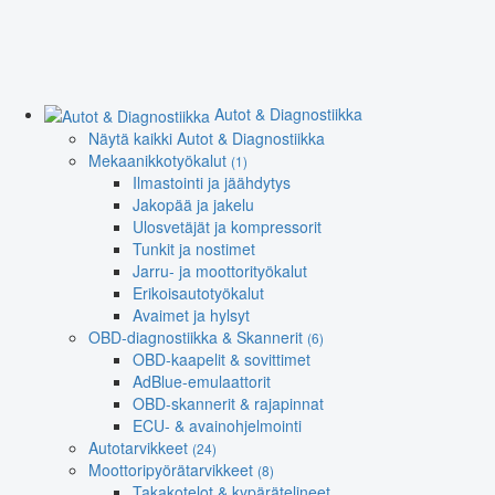
Autot & Diagnostiikka
Näytä kaikki Autot & Diagnostiikka
Mekaanikkotyökalut
(1)
Ilmastointi ja jäähdytys
Jakopää ja jakelu
Ulosvetäjät ja kompressorit
Tunkit ja nostimet
Jarru- ja moottorityökalut
Erikoisautotyökalut
Avaimet ja hylsyt
OBD-diagnostiikka & Skannerit
(6)
OBD-kaapelit & sovittimet
AdBlue-emulaattorit
OBD-skannerit & rajapinnat
ECU- & avainohjelmointi
Autotarvikkeet
(24)
Moottoripyörätarvikkeet
(8)
Takakotelot & kypärätelineet