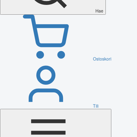
Hae
Ostoskori
Tili