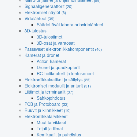
Mikro-ohjaimet ja ohjelmointilaitteet
(59)
Signaaligeneraattorit
(20)
Elektroniset näytöt
(6)
Virtalähteet
(39)
Säädettävät laboratoriovirtalähteet
3D-tulostus
3D-tulostimet
3D-osat ja varaosat
Passiiviset elektroniikkakomponentit
(40)
Kamerat ja dronet
Action-kamerat
Dronet ja quadkopterit
RC-helikopterit ja lentokoneet
Elektroniikkalaatikot ja säilytys
(23)
Elektroniset moduulit ja anturit
(31)
Liittimet ja terminaalit
(37)
Sähköjohdotus
PCB ja Protoboard
(32)
Ruuvit ja kiinnikkeet
(10)
Elektroniikkatarvikkeet
Muut tarvikkeet
Teipit ja liimat
Kemikaalit ja puhdistus