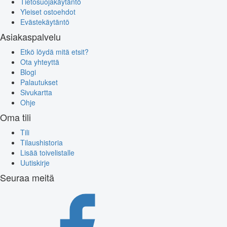
Tietosuojakäytäntö
Yleiset ostoehdot
Evästekäytäntö
Asiakaspalvelu
Etkö löydä mitä etsit?
Ota yhteyttä
Blogi
Palautukset
Sivukartta
Ohje
Oma tili
Tili
Tilaushistoria
Lisää toivelistalle
Uutiskirje
Seuraa meitä