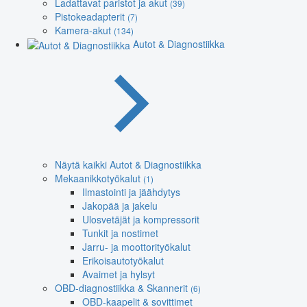
Ladattavat paristot ja akut
(39)
Pistokeadapterit
(7)
Kamera-akut
(134)
Autot & Diagnostiikka
Näytä kaikki Autot & Diagnostiikka
Mekaanikkotyökalut
(1)
Ilmastointi ja jäähdytys
Jakopää ja jakelu
Ulosvetäjät ja kompressorit
Tunkit ja nostimet
Jarru- ja moottorityökalut
Erikoisautotyökalut
Avaimet ja hylsyt
OBD-diagnostiikka & Skannerit
(6)
OBD-kaapelit & sovittimet