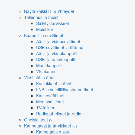
Näytä kaikki IT & Yhteydet
Tallennus ja muisti
Säilytystarvikkeet
Muistikortit
Kaapelit ja sovittimet
Ääni- ja videosovittimet
USB-sovittimet ja liitännät
Ääni- ja videokaapelit
USB- ja datakaapelit
Muut kaapelit
Virtakaapelit
Viestintä ja ääni
Kuulokkeet ja ääni
LNB ja satelliittivastaanottimet
Kaukosäätimet
Mediasoittimet
TV-telineet
Radiopuhelimet ja radio
Oheislaitteet
(9)
Kannettavat ja tarvikkeet
(6)
Kannettavien akut