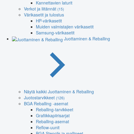
Kannettavien laturit
Verkot ja liitännät
(15)
Värikasetit ja tulostus
HP-värikasetit
Muiden valmistajien värikasetit
Samsung-värikasetit
Juottaminen & Reballing
Näytä kaikki Juottaminen & Reballing
Juotostarvikkeet
(126)
BGA Reballing -asemat
Reballing-tarvikkeet
Grafiikkapiirisarjat
Reballing-asemat
Reflow-uunit
BGA Stencils ja mallineet