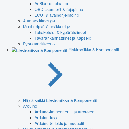
AdBlue-emulaattorit
OBD-skannerit & rajapinnat
ECU- & avainohjelmointi
Autotarvikkeet
(24)
Moottoripyörätarvikkeet
(8)
Takakotelot & kypärätelineet
Tavarankannattimet ja Kapselit
Pyörätarvikkeet
(7)
Elektroniikka & Komponentit
Näytä kaikki Elektroniikka & Komponentit
Arduino
Arduino-komponentit ja tarvikkeet
Arduino-levyt
Arduino Shields ja moduulit