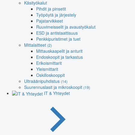
Käsityökalut
Pihdit ja pinsetit
Työpöytä ja järjestely
Pajatarvikkeet
Ruuvimeisselit ja avaustyökalut
ESD ja antistaattisuus
Penkkipuristimet ja tuet
Mittalaitteet
(2)
Mittauskaapelit ja anturit
Endoskoopit ja tarkastus
Erikoismittarit
Yleismittarit
Oskilloskooppit
Ultraäänipuhdistus
(14)
Suurennuslasit ja mikroskoopit
(19)
IT & Yhteydet