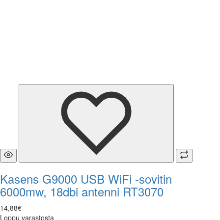
Kasens G9000 USB WiFi -sovitin
6000mw, 18dbi antenni RT3070
14
,
88
€
Loppu varastosta