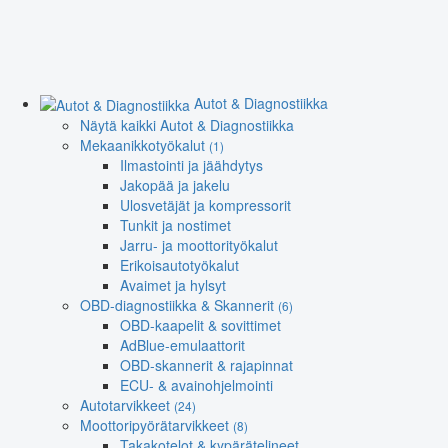
Autot & Diagnostiikka
Näytä kaikki Autot & Diagnostiikka
Mekaanikkotyökalut
(1)
Ilmastointi ja jäähdytys
Jakopää ja jakelu
Ulosvetäjät ja kompressorit
Tunkit ja nostimet
Jarru- ja moottorityökalut
Erikoisautotyökalut
Avaimet ja hylsyt
OBD-diagnostiikka & Skannerit
(6)
OBD-kaapelit & sovittimet
AdBlue-emulaattorit
OBD-skannerit & rajapinnat
ECU- & avainohjelmointi
Autotarvikkeet
(24)
Moottoripyörätarvikkeet
(8)
Takakotelot & kypärätelineet