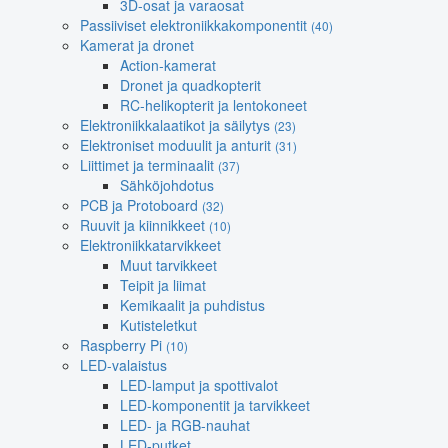
3D-osat ja varaosat
Passiiviset elektroniikkakomponentit
(40)
Kamerat ja dronet
Action-kamerat
Dronet ja quadkopterit
RC-helikopterit ja lentokoneet
Elektroniikkalaatikot ja säilytys
(23)
Elektroniset moduulit ja anturit
(31)
Liittimet ja terminaalit
(37)
Sähköjohdotus
PCB ja Protoboard
(32)
Ruuvit ja kiinnikkeet
(10)
Elektroniikkatarvikkeet
Muut tarvikkeet
Teipit ja liimat
Kemikaalit ja puhdistus
Kutisteletkut
Raspberry Pi
(10)
LED-valaistus
LED-lamput ja spottivalot
LED-komponentit ja tarvikkeet
LED- ja RGB-nauhat
LED-putket