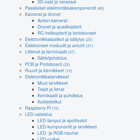
3D-osat ja varaosat
Passiiviset elektroniikkakomponentit
(40)
Kamerat ja dronet
Action-kamerat
Dronet ja quadkopterit
RC-helikopterit ja lentokoneet
Elektroniikkalaatikot ja säilytys
(23)
Elektroniset moduulit ja anturit
(31)
Liittimet ja terminaalit
(37)
Sähköjohdotus
PCB ja Protoboard
(32)
Ruuvit ja kiinnikkeet
(10)
Elektroniikkatarvikkeet
Muut tarvikkeet
Teipit ja liimat
Kemikaalit ja puhdistus
Kutisteletkut
Raspberry Pi
(10)
LED-valaistus
LED-lamput ja spottivalot
LED-komponentit ja tarvikkeet
LED- ja RGB-nauhat
LED-putket