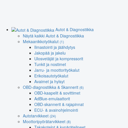
Autot & Diagnostiikka
Näytä kaikki Autot & Diagnostiikka
Mekaanikkotyökalut
(1)
Ilmastointi ja jäähdytys
Jakopää ja jakelu
Ulosvetäjät ja kompressorit
Tunkit ja nostimet
Jarru- ja moottorityökalut
Erikoisautotyökalut
Avaimet ja hylsyt
OBD-diagnostiikka & Skannerit
(6)
OBD-kaapelit & sovittimet
AdBlue-emulaattorit
OBD-skannerit & rajapinnat
ECU- & avainohjelmointi
Autotarvikkeet
(24)
Moottoripyörätarvikkeet
(8)
Takakotelot & kypärätelineet