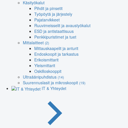
Käsityökalut
Pihdit ja pinsetit
Työpöytä ja järjestely
Pajatarvikkeet
Ruuvimeisselit ja avaustyökalut
ESD ja antistaattisuus
Penkkipuristimet ja tuet
Mittalaitteet
(2)
Mittauskaapelit ja anturit
Endoskoopit ja tarkastus
Erikoismittarit
Yleismittarit
Oskilloskooppit
Ultraäänipuhdistus
(14)
Suurennuslasit ja mikroskoopit
(19)
IT & Yhteydet