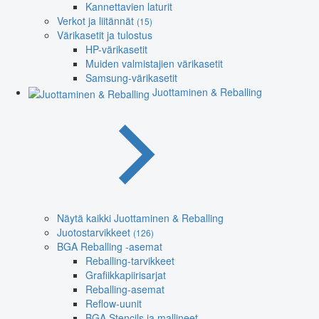
Kannettavien laturit
Verkot ja liitännät
(15)
Värikasetit ja tulostus
HP-värikasetit
Muiden valmistajien värikasetit
Samsung-värikasetit
Juottaminen & Reballing
Näytä kaikki Juottaminen & Reballing
Juotostarvikkeet
(126)
BGA Reballing -asemat
Reballing-tarvikkeet
Grafiikkapiirisarjat
Reballing-asemat
Reflow-uunit
BGA Stencils ja mallineet