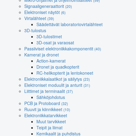
Mikro-ohjaimet ja ohjelmointilaitteet
(59)
Signaaligeneraattorit
(20)
Elektroniset näytöt
(6)
Virtalähteet
(39)
Säädettävät laboratoriovirtalähteet
3D-tulostus
3D-tulostimet
3D-osat ja varaosat
Passiiviset elektroniikkakomponentit
(40)
Kamerat ja dronet
Action-kamerat
Dronet ja quadkopterit
RC-helikopterit ja lentokoneet
Elektroniikkalaatikot ja säilytys
(23)
Elektroniset moduulit ja anturit
(31)
Liittimet ja terminaalit
(37)
Sähköjohdotus
PCB ja Protoboard
(32)
Ruuvit ja kiinnikkeet
(10)
Elektroniikkatarvikkeet
Muut tarvikkeet
Teipit ja liimat
Kemikaalit ja puhdistus