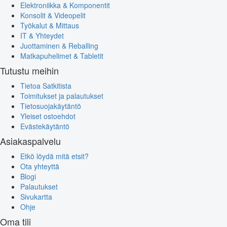
Elektroniikka & Komponentit
Konsolit & Videopelit
Työkalut & Mittaus
IT & Yhteydet
Juottaminen & Reballing
Matkapuhelimet & Tabletit
Tutustu meihin
Tietoa Satkitista
Toimitukset ja palautukset
Tietosuojakäytäntö
Yleiset ostoehdot
Evästekäytäntö
Asiakaspalvelu
Etkö löydä mitä etsit?
Ota yhteyttä
Blogi
Palautukset
Sivukartta
Ohje
Oma tili