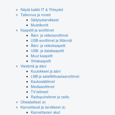
Näytä kaikki IT & Yhteydet
Tallennus ja muisti
Säilytystarvikkeet
Muistikortit
Kaapelit ja sovittimet
Ääni- ja videosovittimet
USB-sovittimet ja liitännät
Ääni- ja videokaapelit
USB- ja datakaapelit
Muut kaapelit
Virtakaapelit
Viestintä ja ääni
Kuulokkeet ja ääni
LNB ja satelliittivastaanottimet
Kaukosäätimet
Mediasoittimet
TV-telineet
Radiopuhelimet ja radio
Oheislaitteet
(9)
Kannettavat ja tarvikkeet
(6)
Kannettavien akut