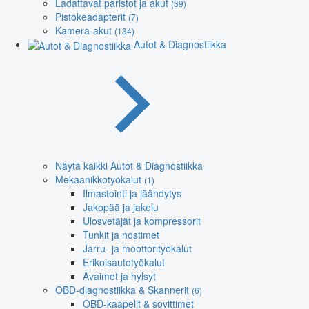
Ladattavat paristot ja akut
(39)
Pistokeadapterit
(7)
Kamera-akut
(134)
Autot & Diagnostiikka
Näytä kaikki Autot & Diagnostiikka
Mekaanikkotyökalut
(1)
Ilmastointi ja jäähdytys
Jakopää ja jakelu
Ulosvetäjät ja kompressorit
Tunkit ja nostimet
Jarru- ja moottorityökalut
Erikoisautotyökalut
Avaimet ja hylsyt
OBD-diagnostiikka & Skannerit
(6)
OBD-kaapelit & sovittimet