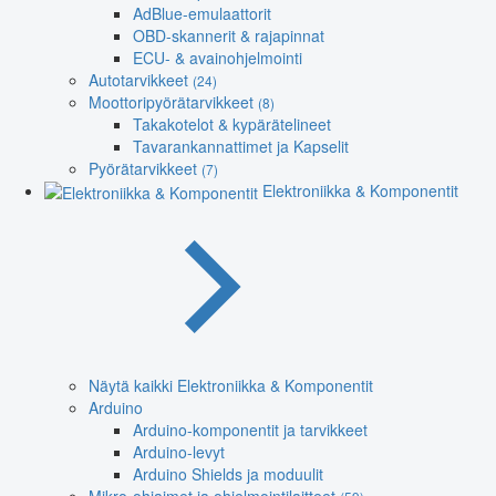
AdBlue-emulaattorit
OBD-skannerit & rajapinnat
ECU- & avainohjelmointi
Autotarvikkeet
(24)
Moottoripyörätarvikkeet
(8)
Takakotelot & kypärätelineet
Tavarankannattimet ja Kapselit
Pyörätarvikkeet
(7)
Elektroniikka & Komponentit
Näytä kaikki Elektroniikka & Komponentit
Arduino
Arduino-komponentit ja tarvikkeet
Arduino-levyt
Arduino Shields ja moduulit