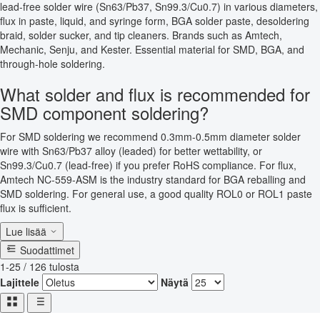
lead-free solder wire (Sn63/Pb37, Sn99.3/Cu0.7) in various diameters,
flux in paste, liquid, and syringe form, BGA solder paste, desoldering
braid, solder sucker, and tip cleaners. Brands such as Amtech,
Mechanic, Senju, and Kester. Essential material for SMD, BGA, and
through-hole soldering.
What solder and flux is recommended for
SMD component soldering?
For SMD soldering we recommend 0.3mm-0.5mm diameter solder
wire with Sn63/Pb37 alloy (leaded) for better wettability, or
Sn99.3/Cu0.7 (lead-free) if you prefer RoHS compliance. For flux,
Amtech NC-559-ASM is the industry standard for BGA reballing and
SMD soldering. For general use, a good quality ROL0 or ROL1 paste
flux is sufficient.
Lue lisää
Suodattimet
1-25 / 126 tulosta
Lajittele
Näytä