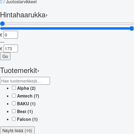
/
Juotostarvikkeet
Hintahaarukka
›
€
—
€
Go
Tuotemerkit
›
Alpha
(2)
Amtech
(7)
BAKU
(1)
Best
(1)
Falcon
(1)
Näytä lisää (10)