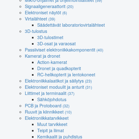
Mikro-ohjaimet ja ohjelmointilaitteet
(59)
Signaaligeneraattorit
(20)
Elektroniset näytöt
(6)
Virtalähteet
(39)
Säädettävät laboratoriovirtalähteet
3D-tulostus
3D-tulostimet
3D-osat ja varaosat
Passiiviset elektroniikkakomponentit
(40)
Kamerat ja dronet
Action-kamerat
Dronet ja quadkopterit
RC-helikopterit ja lentokoneet
Elektroniikkalaatikot ja säilytys
(23)
Elektroniset moduulit ja anturit
(31)
Liittimet ja terminaalit
(37)
Sähköjohdotus
PCB ja Protoboard
(32)
Ruuvit ja kiinnikkeet
(10)
Elektroniikkatarvikkeet
Muut tarvikkeet
Teipit ja liimat
Kemikaalit ja puhdistus