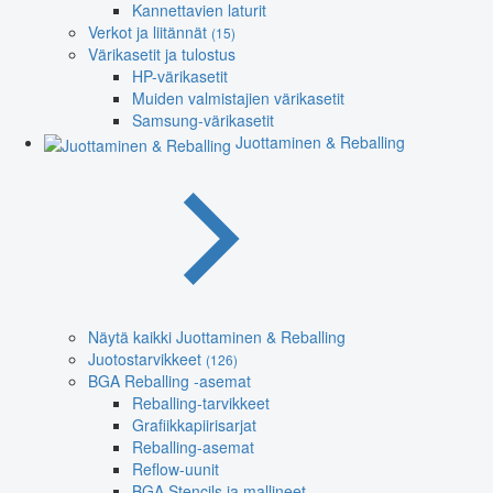
Kannettavien laturit
Verkot ja liitännät
(15)
Värikasetit ja tulostus
HP-värikasetit
Muiden valmistajien värikasetit
Samsung-värikasetit
Juottaminen & Reballing
Näytä kaikki Juottaminen & Reballing
Juotostarvikkeet
(126)
BGA Reballing -asemat
Reballing-tarvikkeet
Grafiikkapiirisarjat
Reballing-asemat
Reflow-uunit
BGA Stencils ja mallineet