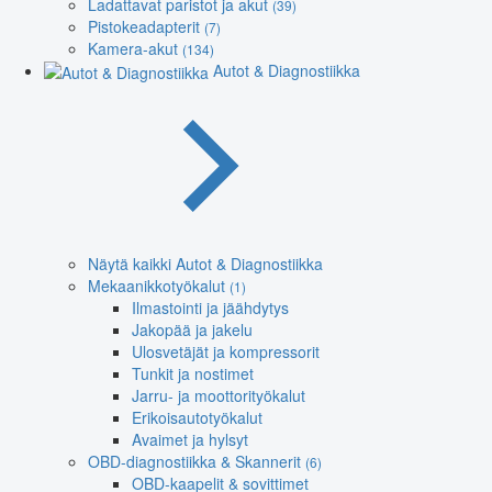
Ladattavat paristot ja akut
(39)
Pistokeadapterit
(7)
Kamera-akut
(134)
Autot & Diagnostiikka
Näytä kaikki Autot & Diagnostiikka
Mekaanikkotyökalut
(1)
Ilmastointi ja jäähdytys
Jakopää ja jakelu
Ulosvetäjät ja kompressorit
Tunkit ja nostimet
Jarru- ja moottorityökalut
Erikoisautotyökalut
Avaimet ja hylsyt
OBD-diagnostiikka & Skannerit
(6)
OBD-kaapelit & sovittimet