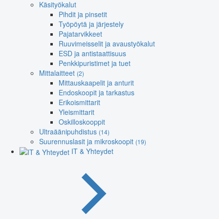
Käsityökalut
Pihdit ja pinsetit
Työpöytä ja järjestely
Pajatarvikkeet
Ruuvimeisselit ja avaustyökalut
ESD ja antistaattisuus
Penkkipuristimet ja tuet
Mittalaitteet
(2)
Mittauskaapelit ja anturit
Endoskoopit ja tarkastus
Erikoismittarit
Yleismittarit
Oskilloskooppit
Ultraäänipuhdistus
(14)
Suurennuslasit ja mikroskoopit
(19)
IT & Yhteydet