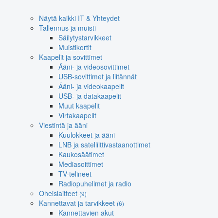
Näytä kaikki IT & Yhteydet
Tallennus ja muisti
Säilytystarvikkeet
Muistikortit
Kaapelit ja sovittimet
Ääni- ja videosovittimet
USB-sovittimet ja liitännät
Ääni- ja videokaapelit
USB- ja datakaapelit
Muut kaapelit
Virtakaapelit
Viestintä ja ääni
Kuulokkeet ja ääni
LNB ja satelliittivastaanottimet
Kaukosäätimet
Mediasoittimet
TV-telineet
Radiopuhelimet ja radio
Oheislaitteet
(9)
Kannettavat ja tarvikkeet
(6)
Kannettavien akut