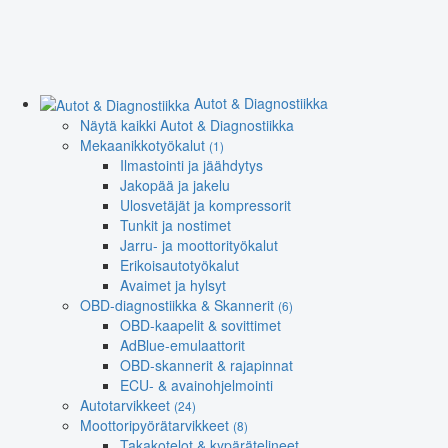
Autot & Diagnostiikka
Näytä kaikki Autot & Diagnostiikka
Mekaanikkotyökalut
(1)
Ilmastointi ja jäähdytys
Jakopää ja jakelu
Ulosvetäjät ja kompressorit
Tunkit ja nostimet
Jarru- ja moottorityökalut
Erikoisautotyökalut
Avaimet ja hylsyt
OBD-diagnostiikka & Skannerit
(6)
OBD-kaapelit & sovittimet
AdBlue-emulaattorit
OBD-skannerit & rajapinnat
ECU- & avainohjelmointi
Autotarvikkeet
(24)
Moottoripyörätarvikkeet
(8)
Takakotelot & kypärätelineet