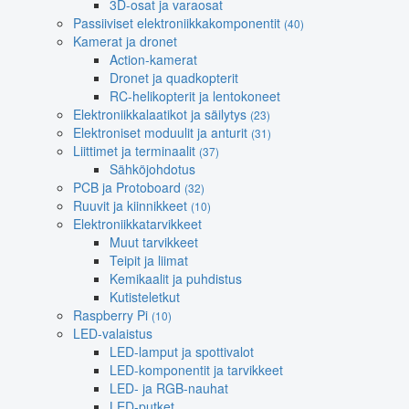
3D-osat ja varaosat
Passiiviset elektroniikkakomponentit
(40)
Kamerat ja dronet
Action-kamerat
Dronet ja quadkopterit
RC-helikopterit ja lentokoneet
Elektroniikkalaatikot ja säilytys
(23)
Elektroniset moduulit ja anturit
(31)
Liittimet ja terminaalit
(37)
Sähköjohdotus
PCB ja Protoboard
(32)
Ruuvit ja kiinnikkeet
(10)
Elektroniikkatarvikkeet
Muut tarvikkeet
Teipit ja liimat
Kemikaalit ja puhdistus
Kutisteletkut
Raspberry Pi
(10)
LED-valaistus
LED-lamput ja spottivalot
LED-komponentit ja tarvikkeet
LED- ja RGB-nauhat
LED-putket