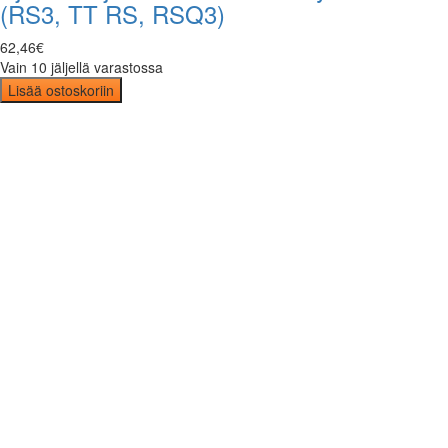
(RS3, TT RS, RSQ3)
62
,
46
€
Vain 10 jäljellä varastossa
Lisää ostoskoriin