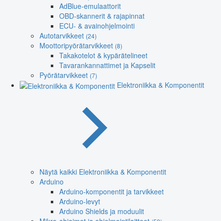
AdBlue-emulaattorit
OBD-skannerit & rajapinnat
ECU- & avainohjelmointi
Autotarvikkeet
(24)
Moottoripyörätarvikkeet
(8)
Takakotelot & kypärätelineet
Tavarankannattimet ja Kapselit
Pyörätarvikkeet
(7)
Elektroniikka & Komponentit
Näytä kaikki Elektroniikka & Komponentit
Arduino
Arduino-komponentit ja tarvikkeet
Arduino-levyt
Arduino Shields ja moduulit