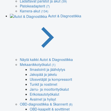
Ladattavat paristot ja akut
(39)
Pistokeadapterit
(7)
Kamera-akut
(134)
Autot & Diagnostiikka
Näytä kaikki Autot & Diagnostiikka
Mekaanikkotyökalut
(1)
Ilmastointi ja jäähdytys
Jakopää ja jakelu
Ulosvetäjät ja kompressorit
Tunkit ja nostimet
Jarru- ja moottorityökalut
Erikoisautotyökalut
Avaimet ja hylsyt
OBD-diagnostiikka & Skannerit
(6)
OBD-kaapelit & sovittimet