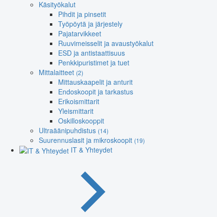
Käsityökalut
Pihdit ja pinsetit
Työpöytä ja järjestely
Pajatarvikkeet
Ruuvimeisselit ja avaustyökalut
ESD ja antistaattisuus
Penkkipuristimet ja tuet
Mittalaitteet
(2)
Mittauskaapelit ja anturit
Endoskoopit ja tarkastus
Erikoismittarit
Yleismittarit
Oskilloskooppit
Ultraäänipuhdistus
(14)
Suurennuslasit ja mikroskoopit
(19)
IT & Yhteydet