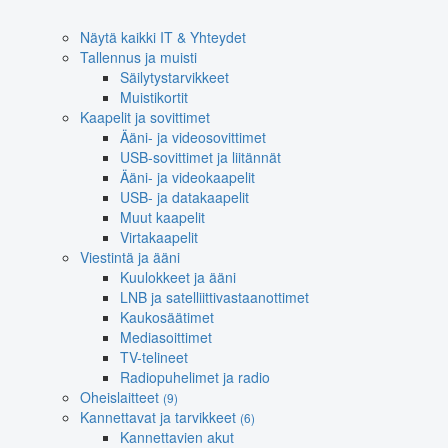
Näytä kaikki IT & Yhteydet
Tallennus ja muisti
Säilytystarvikkeet
Muistikortit
Kaapelit ja sovittimet
Ääni- ja videosovittimet
USB-sovittimet ja liitännät
Ääni- ja videokaapelit
USB- ja datakaapelit
Muut kaapelit
Virtakaapelit
Viestintä ja ääni
Kuulokkeet ja ääni
LNB ja satelliittivastaanottimet
Kaukosäätimet
Mediasoittimet
TV-telineet
Radiopuhelimet ja radio
Oheislaitteet
(9)
Kannettavat ja tarvikkeet
(6)
Kannettavien akut