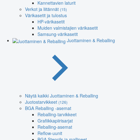
Kannettavien laturit
Verkot ja liitännät
(15)
Värikasetit ja tulostus
HP-värikasetit
Muiden valmistajien värikasetit
Samsung-värikasetit
Juottaminen & Reballing
Näytä kaikki Juottaminen & Reballing
Juotostarvikkeet
(126)
BGA Reballing -asemat
Reballing-tarvikkeet
Grafiikkapiirisarjat
Reballing-asemat
Reflow-uunit
BGA Stencils ja mallineet