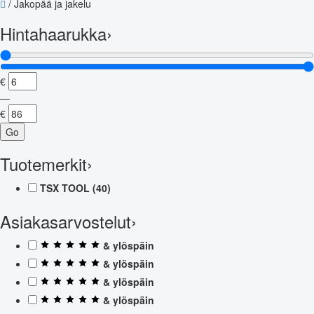
/
Jakopää ja jakelu
Hintahaarukka
›
€
—
€
Go
Tuotemerkit
›
TSX TOOL
(40)
Asiakasarvostelut
›
& ylöspäin
& ylöspäin
& ylöspäin
& ylöspäin