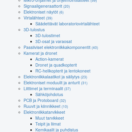
Mikro-ohjaimet ja ohjelmointilaitteet
(59)
Signaaligeneraattorit
(20)
Elektroniset näytöt
(6)
Virtalähteet
(39)
Säädettävät laboratoriovirtalähteet
3D-tulostus
3D-tulostimet
3D-osat ja varaosat
Passiiviset elektroniikkakomponentit
(40)
Kamerat ja dronet
Action-kamerat
Dronet ja quadkopterit
RC-helikopterit ja lentokoneet
Elektroniikkalaatikot ja säilytys
(23)
Elektroniset moduulit ja anturit
(31)
Liittimet ja terminaalit
(37)
Sähköjohdotus
PCB ja Protoboard
(32)
Ruuvit ja kiinnikkeet
(10)
Elektroniikkatarvikkeet
Muut tarvikkeet
Teipit ja liimat
Kemikaalit ja puhdistus