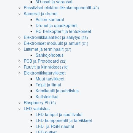
3D-osat ja varaosat
Passiiviset elektroniikkakomponentit
(40)
Kamerat ja dronet
Action-kamerat
Dronet ja quadkopterit
RC-helikopterit ja lentokoneet
Elektroniikkalaatikot ja säilytys
(23)
Elektroniset moduulit ja anturit
(31)
Liittimet ja terminaalit
(37)
Sähköjohdotus
PCB ja Protoboard
(32)
Ruuvit ja kiinnikkeet
(10)
Elektroniikkatarvikkeet
Muut tarvikkeet
Teipit ja liimat
Kemikaalit ja puhdistus
Kutisteletkut
Raspberry Pi
(10)
LED-valaistus
LED-lamput ja spottivalot
LED-komponentit ja tarvikkeet
LED- ja RGB-nauhat
LED-putket