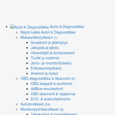
Autot & Diagnostiikka
Näytä kaikki Autot & Diagnostiikka
Mekaanikkotyökalut
(1)
Ilmastointi ja jäähdytys
Jakopää ja jakelu
Ulosvetäjät ja kompressorit
Tunkit ja nostimet
Jarru- ja moottorityökalut
Erikoisautotyökalut
Avaimet ja hylsyt
OBD-diagnostiikka & Skannerit
(6)
OBD-kaapelit & sovittimet
AdBlue-emulaattorit
OBD-skannerit & rajapinnat
ECU- & avainohjelmointi
Autotarvikkeet
(24)
Moottoripyörätarvikkeet
(8)
Takakotelot & kypärätelineet