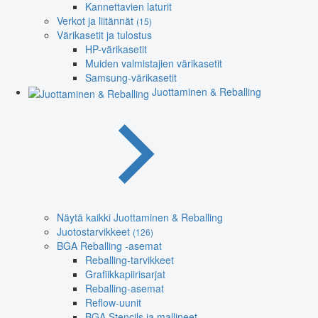
Kannettavien laturit
Verkot ja liitännät
(15)
Värikasetit ja tulostus
HP-värikasetit
Muiden valmistajien värikasetit
Samsung-värikasetit
Juottaminen & Reballing
Näytä kaikki Juottaminen & Reballing
Juotostarvikkeet
(126)
BGA Reballing -asemat
Reballing-tarvikkeet
Grafiikkapiirisarjat
Reballing-asemat
Reflow-uunit
BGA Stencils ja mallineet