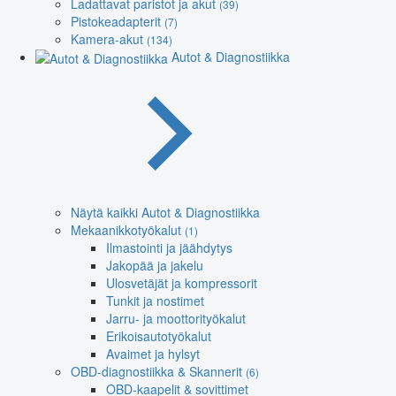
Ladattavat paristot ja akut
(39)
Pistokeadapterit
(7)
Kamera-akut
(134)
Autot & Diagnostiikka
Näytä kaikki Autot & Diagnostiikka
Mekaanikkotyökalut
(1)
Ilmastointi ja jäähdytys
Jakopää ja jakelu
Ulosvetäjät ja kompressorit
Tunkit ja nostimet
Jarru- ja moottorityökalut
Erikoisautotyökalut
Avaimet ja hylsyt
OBD-diagnostiikka & Skannerit
(6)
OBD-kaapelit & sovittimet