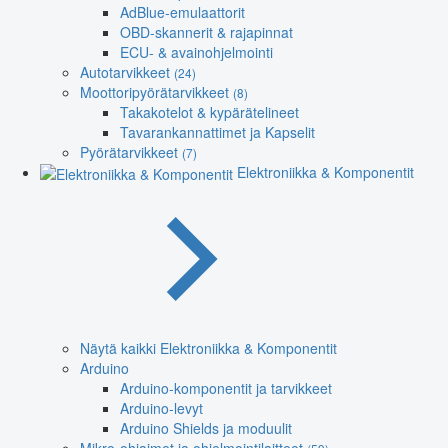
AdBlue-emulaattorit
OBD-skannerit & rajapinnat
ECU- & avainohjelmointi
Autotarvikkeet
(24)
Moottoripyörätarvikkeet
(8)
Takakotelot & kypärätelineet
Tavarankannattimet ja Kapselit
Pyörätarvikkeet
(7)
Elektroniikka & Komponentit
Näytä kaikki Elektroniikka & Komponentit
Arduino
Arduino-komponentit ja tarvikkeet
Arduino-levyt
Arduino Shields ja moduulit