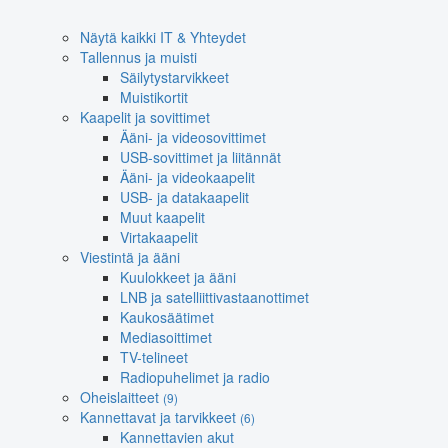
Näytä kaikki IT & Yhteydet
Tallennus ja muisti
Säilytystarvikkeet
Muistikortit
Kaapelit ja sovittimet
Ääni- ja videosovittimet
USB-sovittimet ja liitännät
Ääni- ja videokaapelit
USB- ja datakaapelit
Muut kaapelit
Virtakaapelit
Viestintä ja ääni
Kuulokkeet ja ääni
LNB ja satelliittivastaanottimet
Kaukosäätimet
Mediasoittimet
TV-telineet
Radiopuhelimet ja radio
Oheislaitteet
(9)
Kannettavat ja tarvikkeet
(6)
Kannettavien akut