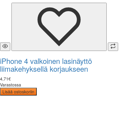
iPhone 4 valkoinen lasinäyttö
liimakehyksellä korjaukseen
4
,
71
€
Varastossa
Lisää ostoskoriin