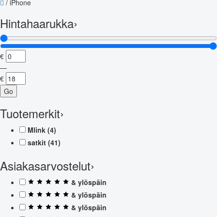
/
iPhone
Hintahaarukka
›
€
—
€
Go
Tuotemerkit
›
Mlink
(4)
satkit
(41)
Asiakasarvostelut
›
& ylöspäin
& ylöspäin
& ylöspäin