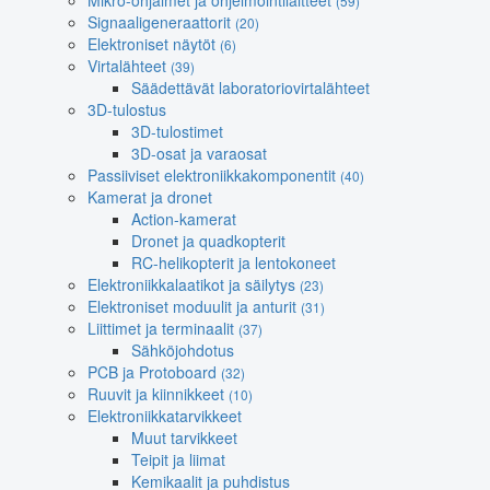
Mikro-ohjaimet ja ohjelmointilaitteet
(59)
Signaaligeneraattorit
(20)
Elektroniset näytöt
(6)
Virtalähteet
(39)
Säädettävät laboratoriovirtalähteet
3D-tulostus
3D-tulostimet
3D-osat ja varaosat
Passiiviset elektroniikkakomponentit
(40)
Kamerat ja dronet
Action-kamerat
Dronet ja quadkopterit
RC-helikopterit ja lentokoneet
Elektroniikkalaatikot ja säilytys
(23)
Elektroniset moduulit ja anturit
(31)
Liittimet ja terminaalit
(37)
Sähköjohdotus
PCB ja Protoboard
(32)
Ruuvit ja kiinnikkeet
(10)
Elektroniikkatarvikkeet
Muut tarvikkeet
Teipit ja liimat
Kemikaalit ja puhdistus