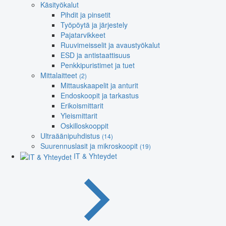
Käsityökalut
Pihdit ja pinsetit
Työpöytä ja järjestely
Pajatarvikkeet
Ruuvimeisselit ja avaustyökalut
ESD ja antistaattisuus
Penkkipuristimet ja tuet
Mittalaitteet
(2)
Mittauskaapelit ja anturit
Endoskoopit ja tarkastus
Erikoismittarit
Yleismittarit
Oskilloskooppit
Ultraäänipuhdistus
(14)
Suurennuslasit ja mikroskoopit
(19)
IT & Yhteydet