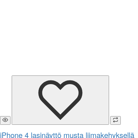
iPhone 4 lasinäyttö musta liimakehyksellä