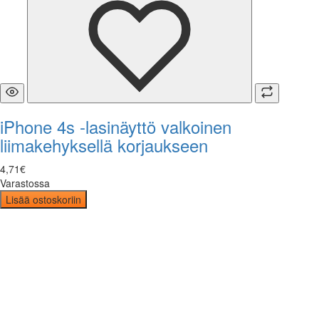
iPhone 4s -lasinäyttö valkoinen
liimakehyksellä korjaukseen
4
,
71
€
Varastossa
Lisää ostoskoriin