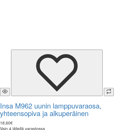
Insa M962 uunin lamppuvaraosa,
yhteensopiva ja alkuperäinen
18
,
60
€
Vain 4 jäljellä varastossa