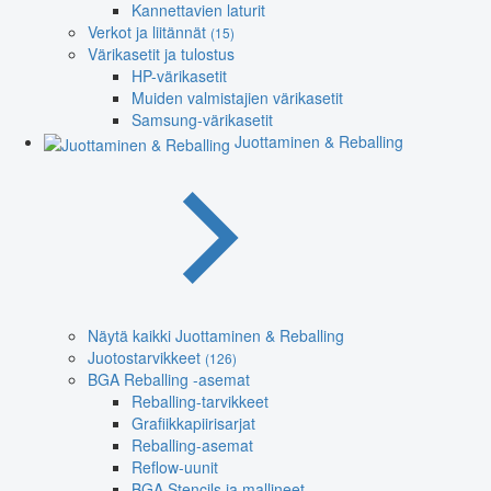
Kannettavien laturit
Verkot ja liitännät
(15)
Värikasetit ja tulostus
HP-värikasetit
Muiden valmistajien värikasetit
Samsung-värikasetit
Juottaminen & Reballing
Näytä kaikki Juottaminen & Reballing
Juotostarvikkeet
(126)
BGA Reballing -asemat
Reballing-tarvikkeet
Grafiikkapiirisarjat
Reballing-asemat
Reflow-uunit
BGA Stencils ja mallineet