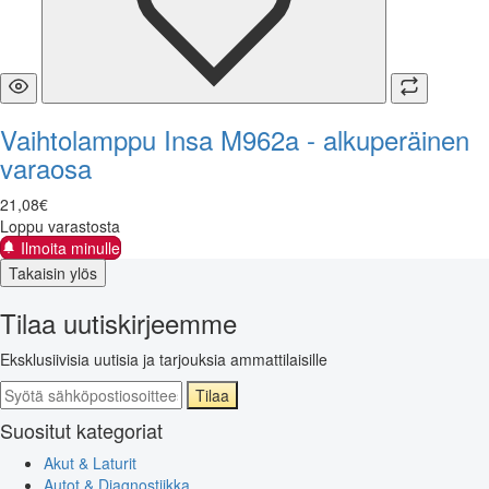
Vaihtolamppu Insa M962a - alkuperäinen
varaosa
21
,
08
€
Loppu varastosta
Ilmoita minulle
Takaisin ylös
Tilaa uutiskirjeemme
Eksklusiivisia uutisia ja tarjouksia ammattilaisille
Tilaa
Suositut kategoriat
Akut & Laturit
Autot & Diagnostiikka