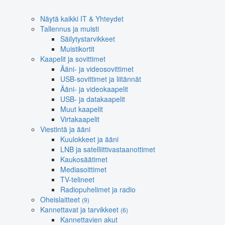
Näytä kaikki IT & Yhteydet
Tallennus ja muisti
Säilytystarvikkeet
Muistikortit
Kaapelit ja sovittimet
Ääni- ja videosovittimet
USB-sovittimet ja liitännät
Ääni- ja videokaapelit
USB- ja datakaapelit
Muut kaapelit
Virtakaapelit
Viestintä ja ääni
Kuulokkeet ja ääni
LNB ja satelliittivastaanottimet
Kaukosäätimet
Mediasoittimet
TV-telineet
Radiopuhelimet ja radio
Oheislaitteet
(9)
Kannettavat ja tarvikkeet
(6)
Kannettavien akut