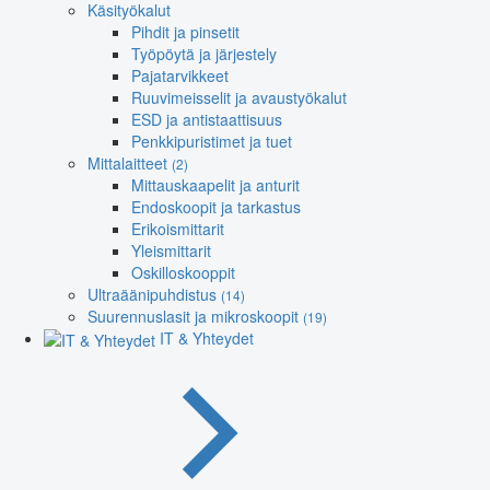
Käsityökalut
Pihdit ja pinsetit
Työpöytä ja järjestely
Pajatarvikkeet
Ruuvimeisselit ja avaustyökalut
ESD ja antistaattisuus
Penkkipuristimet ja tuet
Mittalaitteet
(2)
Mittauskaapelit ja anturit
Endoskoopit ja tarkastus
Erikoismittarit
Yleismittarit
Oskilloskooppit
Ultraäänipuhdistus
(14)
Suurennuslasit ja mikroskoopit
(19)
IT & Yhteydet