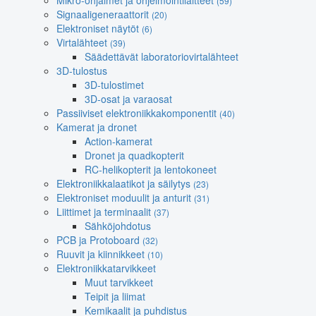
Mikro-ohjaimet ja ohjelmointilaitteet
(59)
Signaaligeneraattorit
(20)
Elektroniset näytöt
(6)
Virtalähteet
(39)
Säädettävät laboratoriovirtalähteet
3D-tulostus
3D-tulostimet
3D-osat ja varaosat
Passiiviset elektroniikkakomponentit
(40)
Kamerat ja dronet
Action-kamerat
Dronet ja quadkopterit
RC-helikopterit ja lentokoneet
Elektroniikkalaatikot ja säilytys
(23)
Elektroniset moduulit ja anturit
(31)
Liittimet ja terminaalit
(37)
Sähköjohdotus
PCB ja Protoboard
(32)
Ruuvit ja kiinnikkeet
(10)
Elektroniikkatarvikkeet
Muut tarvikkeet
Teipit ja liimat
Kemikaalit ja puhdistus