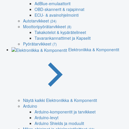
AdBlue-emulaattorit
OBD-skannerit & rajapinnat
ECU- & avainohjelmointi
Autotarvikkeet
(24)
Moottoripyörätarvikkeet
(8)
Takakotelot & kypärätelineet
Tavarankannattimet ja Kapselit
Pyörätarvikkeet
(7)
Elektroniikka & Komponentit
Näytä kaikki Elektroniikka & Komponentit
Arduino
Arduino-komponentit ja tarvikkeet
Arduino-levyt
Arduino Shields ja moduulit