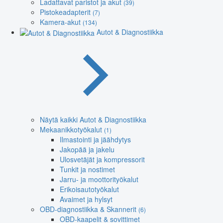
Ladattavat paristot ja akut
(39)
Pistokeadapterit
(7)
Kamera-akut
(134)
Autot & Diagnostiikka
Näytä kaikki Autot & Diagnostiikka
Mekaanikkotyökalut
(1)
Ilmastointi ja jäähdytys
Jakopää ja jakelu
Ulosvetäjät ja kompressorit
Tunkit ja nostimet
Jarru- ja moottorityökalut
Erikoisautotyökalut
Avaimet ja hylsyt
OBD-diagnostiikka & Skannerit
(6)
OBD-kaapelit & sovittimet