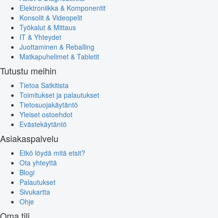
Elektroniikka & Komponentit
Konsolit & Videopelit
Työkalut & Mittaus
IT & Yhteydet
Juottaminen & Reballing
Matkapuhelimet & Tabletit
Tutustu meihin
Tietoa Satkitista
Toimitukset ja palautukset
Tietosuojakäytäntö
Yleiset ostoehdot
Evästekäytäntö
Asiakaspalvelu
Etkö löydä mitä etsit?
Ota yhteyttä
Blogi
Palautukset
Sivukartta
Ohje
Oma tili