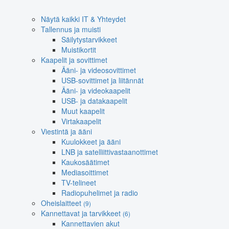
Näytä kaikki IT & Yhteydet
Tallennus ja muisti
Säilytystarvikkeet
Muistikortit
Kaapelit ja sovittimet
Ääni- ja videosovittimet
USB-sovittimet ja liitännät
Ääni- ja videokaapelit
USB- ja datakaapelit
Muut kaapelit
Virtakaapelit
Viestintä ja ääni
Kuulokkeet ja ääni
LNB ja satelliittivastaanottimet
Kaukosäätimet
Mediasoittimet
TV-telineet
Radiopuhelimet ja radio
Oheislaitteet
(9)
Kannettavat ja tarvikkeet
(6)
Kannettavien akut