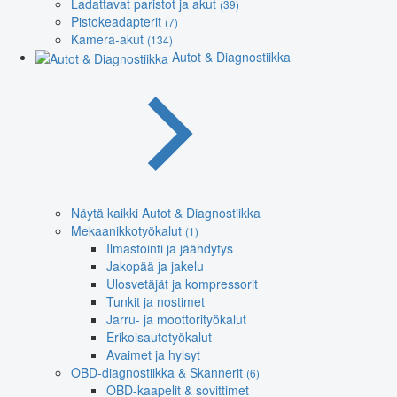
Ladattavat paristot ja akut
(39)
Pistokeadapterit
(7)
Kamera-akut
(134)
Autot & Diagnostiikka
Näytä kaikki Autot & Diagnostiikka
Mekaanikkotyökalut
(1)
Ilmastointi ja jäähdytys
Jakopää ja jakelu
Ulosvetäjät ja kompressorit
Tunkit ja nostimet
Jarru- ja moottorityökalut
Erikoisautotyökalut
Avaimet ja hylsyt
OBD-diagnostiikka & Skannerit
(6)
OBD-kaapelit & sovittimet