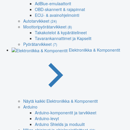
AdBlue-emulaattorit
OBD-skannerit & rajapinnat
ECU- & avainohjelmointi
Autotarvikkeet
(24)
Moottoripyörätarvikkeet
(8)
Takakotelot & kypärätelineet
Tavarankannattimet ja Kapselit
Pyörätarvikkeet
(7)
Elektroniikka & Komponentit
Näytä kaikki Elektroniikka & Komponentit
Arduino
Arduino-komponentit ja tarvikkeet
Arduino-levyt
Arduino Shields ja moduulit