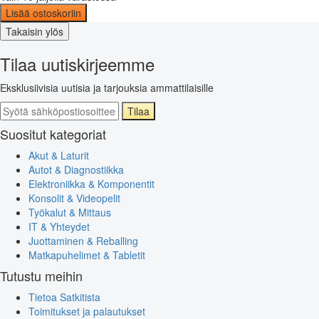
Lisää ostoskoriin
Takaisin ylös
Tilaa uutiskirjeemme
Eksklusiivisia uutisia ja tarjouksia ammattilaisille
Tilaa
Suositut kategoriat
Akut & Laturit
Autot & Diagnostiikka
Elektroniikka & Komponentit
Konsolit & Videopelit
Työkalut & Mittaus
IT & Yhteydet
Juottaminen & Reballing
Matkapuhelimet & Tabletit
Tutustu meihin
Tietoa Satkitista
Toimitukset ja palautukset