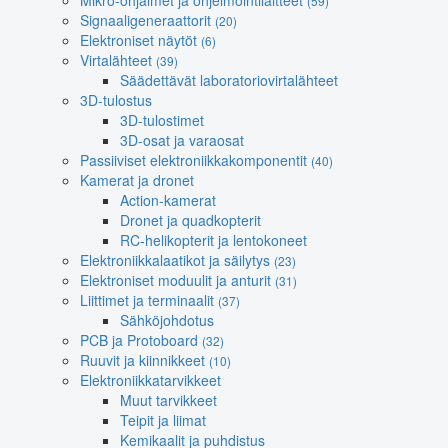
Mikro-ohjaimet ja ohjelmointilaitteet
(59)
Signaaligeneraattorit
(20)
Elektroniset näytöt
(6)
Virtalähteet
(39)
Säädettävät laboratoriovirtalähteet
3D-tulostus
3D-tulostimet
3D-osat ja varaosat
Passiiviset elektroniikkakomponentit
(40)
Kamerat ja dronet
Action-kamerat
Dronet ja quadkopterit
RC-helikopterit ja lentokoneet
Elektroniikkalaatikot ja säilytys
(23)
Elektroniset moduulit ja anturit
(31)
Liittimet ja terminaalit
(37)
Sähköjohdotus
PCB ja Protoboard
(32)
Ruuvit ja kiinnikkeet
(10)
Elektroniikkatarvikkeet
Muut tarvikkeet
Teipit ja liimat
Kemikaalit ja puhdistus