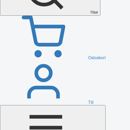
Hae
Ostoskori
Tili