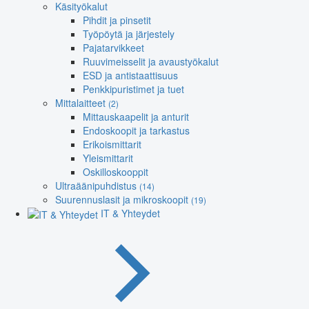
Käsityökalut
Pihdit ja pinsetit
Työpöytä ja järjestely
Pajatarvikkeet
Ruuvimeisselit ja avaustyökalut
ESD ja antistaattisuus
Penkkipuristimet ja tuet
Mittalaitteet
(2)
Mittauskaapelit ja anturit
Endoskoopit ja tarkastus
Erikoismittarit
Yleismittarit
Oskilloskooppit
Ultraäänipuhdistus
(14)
Suurennuslasit ja mikroskoopit
(19)
IT & Yhteydet