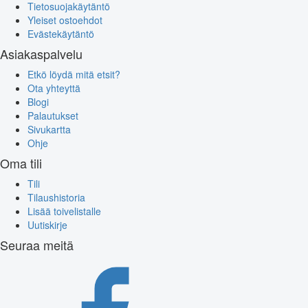
Tietosuojakäytäntö
Yleiset ostoehdot
Evästekäytäntö
Asiakaspalvelu
Etkö löydä mitä etsit?
Ota yhteyttä
Blogi
Palautukset
Sivukartta
Ohje
Oma tili
Tili
Tilaushistoria
Lisää toivelistalle
Uutiskirje
Seuraa meitä