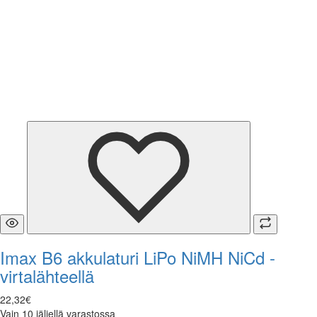
Imax B6 akkulaturi LiPo NiMH NiCd -
virtalähteellä
22
,
32
€
Vain 10 jäljellä varastossa