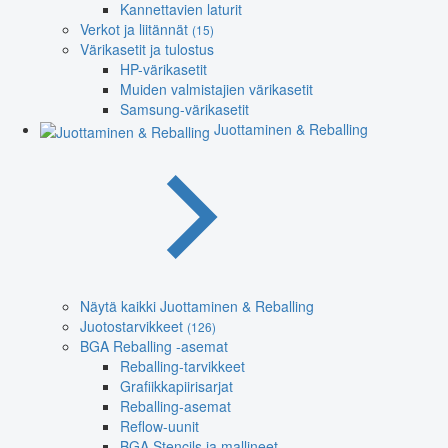
Kannettavien laturit
Verkot ja liitännät
(15)
Värikasetit ja tulostus
HP-värikasetit
Muiden valmistajien värikasetit
Samsung-värikasetit
Juottaminen & Reballing
Näytä kaikki Juottaminen & Reballing
Juotostarvikkeet
(126)
BGA Reballing -asemat
Reballing-tarvikkeet
Grafiikkapiirisarjat
Reballing-asemat
Reflow-uunit
BGA Stencils ja mallineet