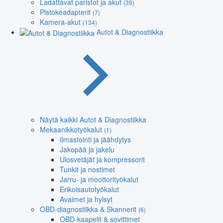
Ladattavat paristot ja akut
(39)
Pistokeadapterit
(7)
Kamera-akut
(134)
Autot & Diagnostiikka
Näytä kaikki Autot & Diagnostiikka
Mekaanikkotyökalut
(1)
Ilmastointi ja jäähdytys
Jakopää ja jakelu
Ulosvetäjät ja kompressorit
Tunkit ja nostimet
Jarru- ja moottorityökalut
Erikoisautotyökalut
Avaimet ja hylsyt
OBD-diagnostiikka & Skannerit
(6)
OBD-kaapelit & sovittimet