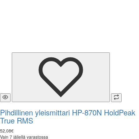
Pihdillinen yleismittari HP-870N HoldPeak
True RMS
52
,
08
€
Vain 7 jäljellä varastossa