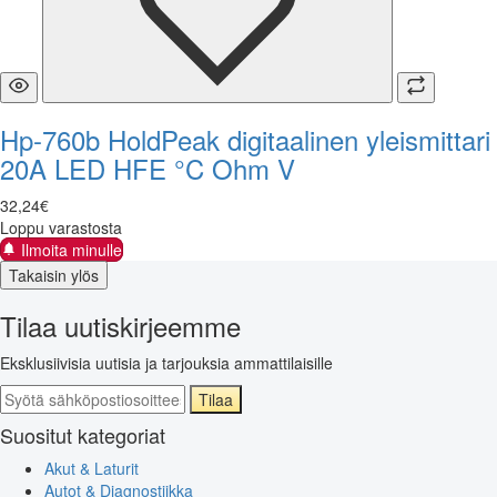
Hp-760b HoldPeak digitaalinen yleismittari
20A LED HFE °C Ohm V
32
,
24
€
Loppu varastosta
Ilmoita minulle
Takaisin ylös
Tilaa uutiskirjeemme
Eksklusiivisia uutisia ja tarjouksia ammattilaisille
Tilaa
Suositut kategoriat
Akut & Laturit
Autot & Diagnostiikka