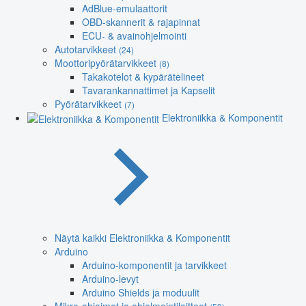
AdBlue-emulaattorit
OBD-skannerit & rajapinnat
ECU- & avainohjelmointi
Autotarvikkeet
(24)
Moottoripyörätarvikkeet
(8)
Takakotelot & kypärätelineet
Tavarankannattimet ja Kapselit
Pyörätarvikkeet
(7)
Elektroniikka & Komponentit
Näytä kaikki Elektroniikka & Komponentit
Arduino
Arduino-komponentit ja tarvikkeet
Arduino-levyt
Arduino Shields ja moduulit