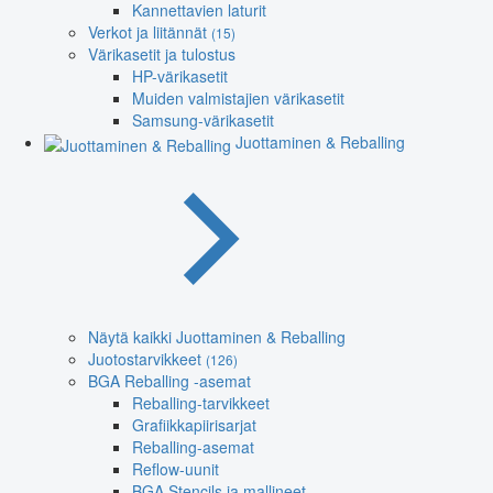
Kannettavien laturit
Verkot ja liitännät
(15)
Värikasetit ja tulostus
HP-värikasetit
Muiden valmistajien värikasetit
Samsung-värikasetit
Juottaminen & Reballing
Näytä kaikki Juottaminen & Reballing
Juotostarvikkeet
(126)
BGA Reballing -asemat
Reballing-tarvikkeet
Grafiikkapiirisarjat
Reballing-asemat
Reflow-uunit
BGA Stencils ja mallineet