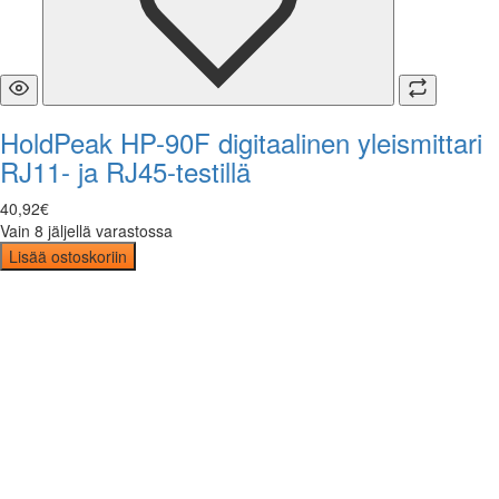
HoldPeak HP-90F digitaalinen yleismittari
RJ11- ja RJ45-testillä
40
,
92
€
Vain 8 jäljellä varastossa
Lisää ostoskoriin