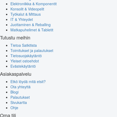
Elektroniikka & Komponentit
Konsolit & Videopelit
Työkalut & Mittaus
IT & Yhteydet
Juottaminen & Reballing
Matkapuhelimet & Tabletit
Tutustu meihin
Tietoa Satkitista
Toimitukset ja palautukset
Tietosuojakäytäntö
Yleiset ostoehdot
Evästekäytäntö
Asiakaspalvelu
Etkö löydä mitä etsit?
Ota yhteyttä
Blogi
Palautukset
Sivukartta
Ohje
Oma tili