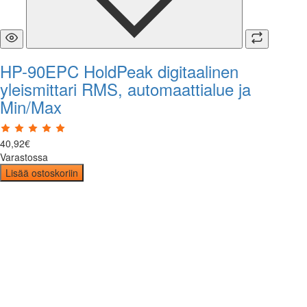
HP-90EPC HoldPeak digitaalinen
yleismittari RMS, automaattialue ja
Min/Max
40
,
92
€
Varastossa
Lisää ostoskoriin