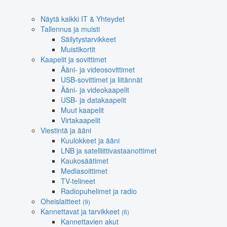
Näytä kaikki IT & Yhteydet
Tallennus ja muisti
Säilytystarvikkeet
Muistikortit
Kaapelit ja sovittimet
Ääni- ja videosovittimet
USB-sovittimet ja liitännät
Ääni- ja videokaapelit
USB- ja datakaapelit
Muut kaapelit
Virtakaapelit
Viestintä ja ääni
Kuulokkeet ja ääni
LNB ja satelliittivastaanottimet
Kaukosäätimet
Mediasoittimet
TV-telineet
Radiopuhelimet ja radio
Oheislaitteet
(9)
Kannettavat ja tarvikkeet
(6)
Kannettavien akut