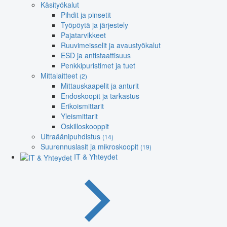
Käsityökalut
Pihdit ja pinsetit
Työpöytä ja järjestely
Pajatarvikkeet
Ruuvimeisselit ja avaustyökalut
ESD ja antistaattisuus
Penkkipuristimet ja tuet
Mittalaitteet
(2)
Mittauskaapelit ja anturit
Endoskoopit ja tarkastus
Erikoismittarit
Yleismittarit
Oskilloskooppit
Ultraäänipuhdistus
(14)
Suurennuslasit ja mikroskoopit
(19)
IT & Yhteydet