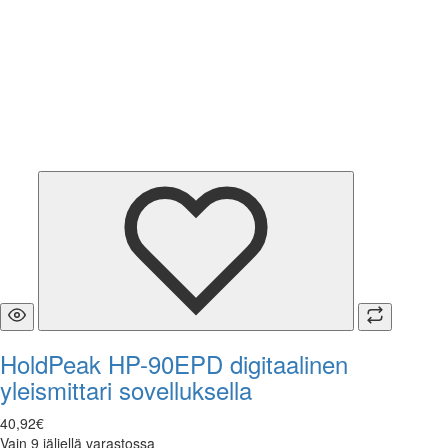
HoldPeak HP-90EPD digitaalinen
yleismittari sovelluksella
40
,
92
€
Vain 9 jäljellä varastossa