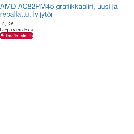
AMD AC82PM45 grafiikkapiiri, uusi ja
reballattu, lyijytön
16
,
12
€
Loppu varastosta
Ilmoita minulle