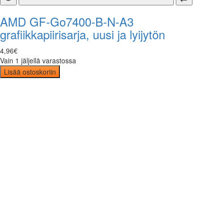
AMD GF-Go7400-B-N-A3
grafiikkapiirisarja, uusi ja lyijytön
4
,
96
€
Vain 1 jäljellä varastossa
Lisää ostoskoriin