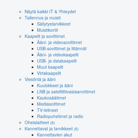
Näytä kaikki IT & Yhteydet
Tallennus ja muisti
Säilytystarvikkeet
Muistikortit
Kaapelit ja sovittimet
Ääni- ja videosovittimet
USB-sovittimet ja liitännät
Ääni- ja videokaapelit
USB- ja datakaapelit
Muut kaapelit
Virtakaapelit
Viestintä ja ääni
Kuulokkeet ja ääni
LNB ja satelliittivastaanottimet
Kaukosäätimet
Mediasoittimet
TV-telineet
Radiopuhelimet ja radio
Oheislaitteet
(9)
Kannettavat ja tarvikkeet
(6)
Kannettavien akut