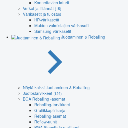
Kannettavien laturit
Verkot ja liitännät
(15)
Värikasetit ja tulostus
HP-värikasetit
Muiden valmistajien värikasetit
Samsung-värikasetit
Juottaminen & Reballing
Näytä kaikki Juottaminen & Reballing
Juotostarvikkeet
(126)
BGA Reballing -asemat
Reballing-tarvikkeet
Grafiikkapiirisarjat
Reballing-asemat
Reflow-uunit
BGA Stencils ja mallineet