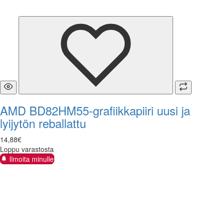
AMD BD82HM55-grafiikkapiiri uusi ja
lyijytön reballattu
14
,
88
€
Loppu varastosta
Ilmoita minulle