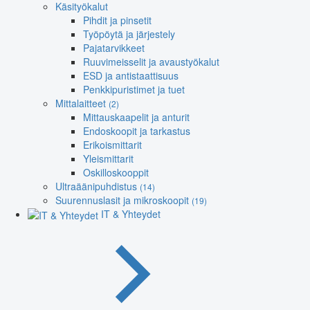
Käsityökalut
Pihdit ja pinsetit
Työpöytä ja järjestely
Pajatarvikkeet
Ruuvimeisselit ja avaustyökalut
ESD ja antistaattisuus
Penkkipuristimet ja tuet
Mittalaitteet
(2)
Mittauskaapelit ja anturit
Endoskoopit ja tarkastus
Erikoismittarit
Yleismittarit
Oskilloskooppit
Ultraäänipuhdistus
(14)
Suurennuslasit ja mikroskoopit
(19)
IT & Yhteydet