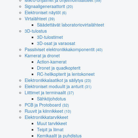
Mikro-ohjaimet ja ohjelmointilaitteet
(59)
Signaaligeneraattorit
(20)
Elektroniset näytöt
(6)
Virtalähteet
(39)
Säädettävät laboratoriovirtalähteet
3D-tulostus
3D-tulostimet
3D-osat ja varaosat
Passiiviset elektroniikkakomponentit
(40)
Kamerat ja dronet
Action-kamerat
Dronet ja quadkopterit
RC-helikopterit ja lentokoneet
Elektroniikkalaatikot ja säilytys
(23)
Elektroniset moduulit ja anturit
(31)
Liittimet ja terminaalit
(37)
Sähköjohdotus
PCB ja Protoboard
(32)
Ruuvit ja kiinnikkeet
(10)
Elektroniikkatarvikkeet
Muut tarvikkeet
Teipit ja liimat
Kemikaalit ja puhdistus