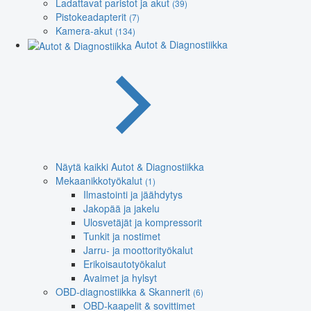
Ladattavat paristot ja akut
(39)
Pistokeadapterit
(7)
Kamera-akut
(134)
Autot & Diagnostiikka
Näytä kaikki Autot & Diagnostiikka
Mekaanikkotyökalut
(1)
Ilmastointi ja jäähdytys
Jakopää ja jakelu
Ulosvetäjät ja kompressorit
Tunkit ja nostimet
Jarru- ja moottorityökalut
Erikoisautotyökalut
Avaimet ja hylsyt
OBD-diagnostiikka & Skannerit
(6)
OBD-kaapelit & sovittimet