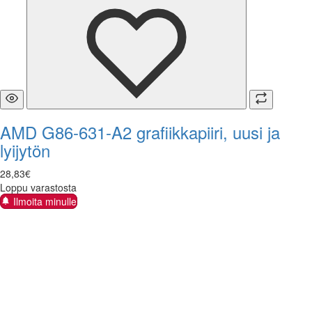
AMD G86-631-A2 grafiikkapiiri, uusi ja
lyijytön
28
,
83
€
Loppu varastosta
Ilmoita minulle