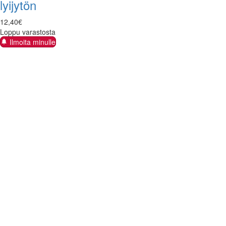
lyijytön
12
,
40
€
Loppu varastosta
Ilmoita minulle