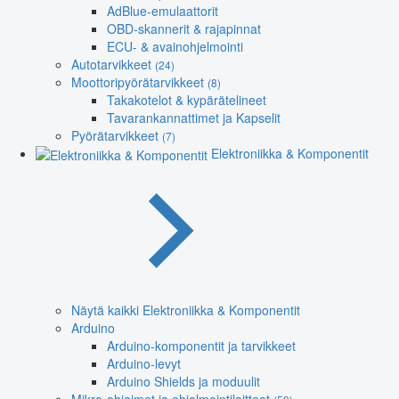
AdBlue-emulaattorit
OBD-skannerit & rajapinnat
ECU- & avainohjelmointi
Autotarvikkeet
(24)
Moottoripyörätarvikkeet
(8)
Takakotelot & kypärätelineet
Tavarankannattimet ja Kapselit
Pyörätarvikkeet
(7)
Elektroniikka & Komponentit
Näytä kaikki Elektroniikka & Komponentit
Arduino
Arduino-komponentit ja tarvikkeet
Arduino-levyt
Arduino Shields ja moduulit