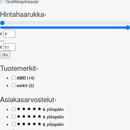
/
Grafiikkapiirisarjat
Hintahaarukka
›
€
—
€
Go
Tuotemerkit
›
AMD
(14)
satkit
(2)
Asiakasarvostelut
›
& ylöspäin
& ylöspäin
& ylöspäin