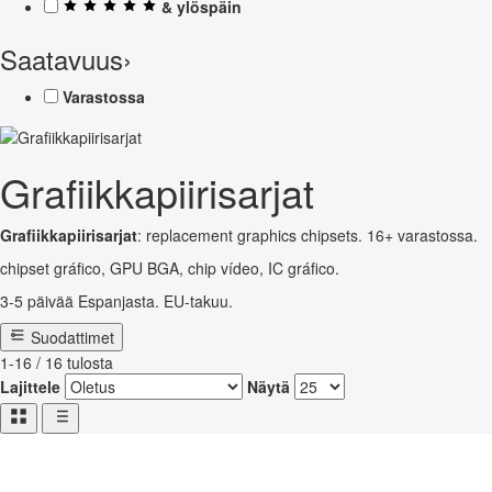
& ylöspäin
Saatavuus
›
Varastossa
Grafiikkapiirisarjat
Grafiikkapiirisarjat
: replacement graphics chipsets. 16+ varastossa.
chipset gráfico, GPU BGA, chip vídeo, IC gráfico.
3-5 päivää Espanjasta. EU-takuu.
Suodattimet
1-16 / 16 tulosta
Lajittele
Näytä