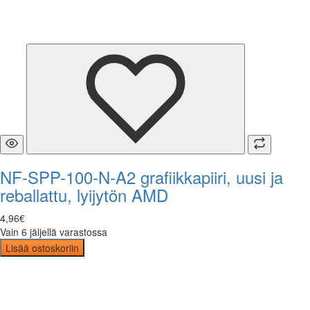
NF-SPP-100-N-A2 grafiikkapiiri, uusi ja
reballattu, lyijytön AMD
4
,
96
€
Vain 6 jäljellä varastossa
Lisää ostoskoriin