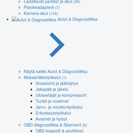
Ladattavat paristot ja akut
(39)
Pistokeadapterit
(7)
Kamera-akut
(134)
Autot & Diagnostiikka
Näytä kaikki Autot & Diagnostiikka
Mekaanikkotyökalut
(1)
Ilmastointi ja jäähdytys
Jakopää ja jakelu
Ulosvetäjät ja kompressorit
Tunkit ja nostimet
Jarru- ja moottorityökalut
Erikoisautotyökalut
Avaimet ja hylsyt
OBD-diagnostiikka & Skannerit
(6)
OBD-kaapelit & sovittimet