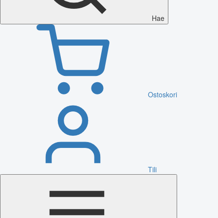
Hae
Ostoskori
Tili