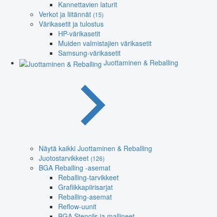
Kannettavien laturit
Verkot ja liitännät
(15)
Värikasetit ja tulostus
HP-värikasetit
Muiden valmistajien värikasetit
Samsung-värikasetit
Juottaminen & Reballing
Näytä kaikki Juottaminen & Reballing
Juotostarvikkeet
(126)
BGA Reballing -asemat
Reballing-tarvikkeet
Grafiikkapiirisarjat
Reballing-asemat
Reflow-uunit
BGA Stencils ja mallineet