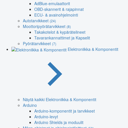
AdBlue-emulaattorit
OBD-skannerit & rajapinnat
ECU- & avainohjelmointi
Autotarvikkeet
(24)
Moottoripyörätarvikkeet
(8)
Takakotelot & kypärätelineet
Tavarankannattimet ja Kapselit
Pyörätarvikkeet
(7)
Elektroniikka & Komponentit
Näytä kaikki Elektroniikka & Komponentit
Arduino
Arduino-komponentit ja tarvikkeet
Arduino-levyt
Arduino Shields ja moduulit