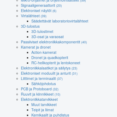
Mikro-ohjaimet ja ohjelmointilaitteet
(59)
Signaaligeneraattorit
(20)
Elektroniset näytöt
(6)
Virtalähteet
(39)
Säädettävät laboratoriovirtalähteet
3D-tulostus
3D-tulostimet
3D-osat ja varaosat
Passiiviset elektroniikkakomponentit
(40)
Kamerat ja dronet
Action-kamerat
Dronet ja quadkopterit
RC-helikopterit ja lentokoneet
Elektroniikkalaatikot ja säilytys
(23)
Elektroniset moduulit ja anturit
(31)
Liittimet ja terminaalit
(37)
Sähköjohdotus
PCB ja Protoboard
(32)
Ruuvit ja kiinnikkeet
(10)
Elektroniikkatarvikkeet
Muut tarvikkeet
Teipit ja liimat
Kemikaalit ja puhdistus