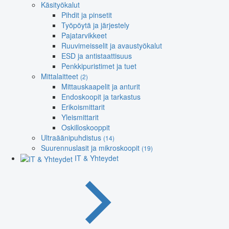
Käsityökalut
Pihdit ja pinsetit
Työpöytä ja järjestely
Pajatarvikkeet
Ruuvimeisselit ja avaustyökalut
ESD ja antistaattisuus
Penkkipuristimet ja tuet
Mittalaitteet
(2)
Mittauskaapelit ja anturit
Endoskoopit ja tarkastus
Erikoismittarit
Yleismittarit
Oskilloskooppit
Ultraäänipuhdistus
(14)
Suurennuslasit ja mikroskoopit
(19)
IT & Yhteydet