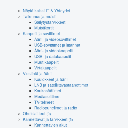
Näytä kaikki IT & Yhteydet
Tallennus ja muisti
Säilytystarvikkeet
Muistikortit
Kaapelit ja sovittimet
Ääni- ja videosovittimet
USB-sovittimet ja liitännät
Ääni- ja videokaapelit
USB- ja datakaapelit
Muut kaapelit
Virtakaapelit
Viestintä ja ääni
Kuulokkeet ja ääni
LNB ja satelliittivastaanottimet
Kaukosäätimet
Mediasoittimet
TV-telineet
Radiopuhelimet ja radio
Oheislaitteet
(9)
Kannettavat ja tarvikkeet
(6)
Kannettavien akut