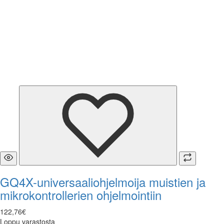
GQ4X-universaaliohjelmoija muistien ja
mikrokontrollerien ohjelmointiin
122
,
76
€
Loppu varastosta