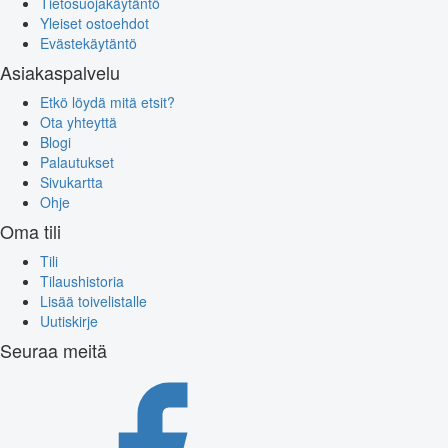
Tietosuojakäytäntö
Yleiset ostoehdot
Evästekäytäntö
Asiakaspalvelu
Etkö löydä mitä etsit?
Ota yhteyttä
Blogi
Palautukset
Sivukartta
Ohje
Oma tili
Tili
Tilaushistoria
Lisää toivelistalle
Uutiskirje
Seuraa meitä