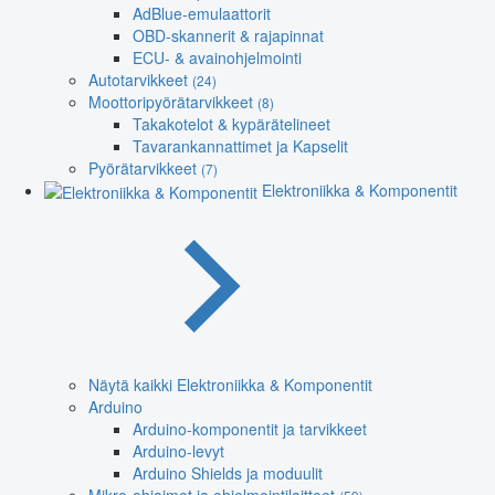
AdBlue-emulaattorit
OBD-skannerit & rajapinnat
ECU- & avainohjelmointi
Autotarvikkeet
(24)
Moottoripyörätarvikkeet
(8)
Takakotelot & kypärätelineet
Tavarankannattimet ja Kapselit
Pyörätarvikkeet
(7)
Elektroniikka & Komponentit
Näytä kaikki Elektroniikka & Komponentit
Arduino
Arduino-komponentit ja tarvikkeet
Arduino-levyt
Arduino Shields ja moduulit