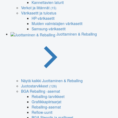
Kannettavien laturit
Verkot ja liitännät
(15)
Värikasetit ja tulostus
HP-värikasetit
Muiden valmistajien värikasetit
Samsung-värikasetit
Juottaminen & Reballing
Näytä kaikki Juottaminen & Reballing
Juotostarvikkeet
(126)
BGA Reballing -asemat
Reballing-tarvikkeet
Grafiikkapiirisarjat
Reballing-asemat
Reflow-uunit
BGA Stencils ja mallineet