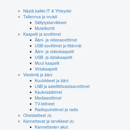
Näytä kaikki IT & Yhteydet
Tallennus ja muisti
Säilytystarvikkeet
Muistikortit
Kaapelit ja sovittimet
Ääni- ja videosovittimet
USB-sovittimet ja liitännät
Ääni- ja videokaapelit
USB- ja datakaapelit
Muut kaapelit
Virtakaapelit
Viestintä ja ääni
Kuulokkeet ja ääni
LNB ja satelliittivastaanottimet
Kaukosäätimet
Mediasoittimet
TV-telineet
Radiopuhelimet ja radio
Oheislaitteet
(9)
Kannettavat ja tarvikkeet
(6)
Kannettavien akut