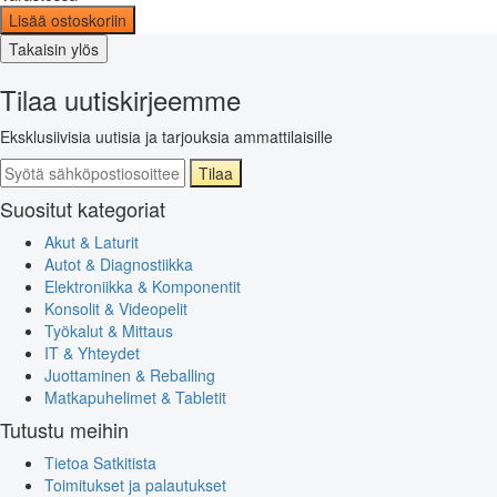
Lisää ostoskoriin
Takaisin ylös
Tilaa uutiskirjeemme
Eksklusiivisia uutisia ja tarjouksia ammattilaisille
Tilaa
Suositut kategoriat
Akut & Laturit
Autot & Diagnostiikka
Elektroniikka & Komponentit
Konsolit & Videopelit
Työkalut & Mittaus
IT & Yhteydet
Juottaminen & Reballing
Matkapuhelimet & Tabletit
Tutustu meihin
Tietoa Satkitista
Toimitukset ja palautukset