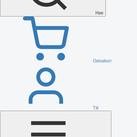
Hae
Ostoskori
Tili