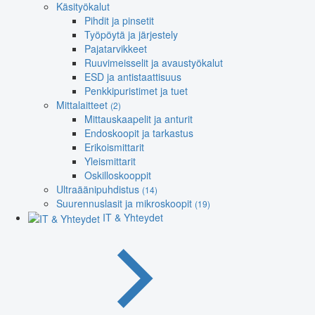
Käsityökalut
Pihdit ja pinsetit
Työpöytä ja järjestely
Pajatarvikkeet
Ruuvimeisselit ja avaustyökalut
ESD ja antistaattisuus
Penkkipuristimet ja tuet
Mittalaitteet
(2)
Mittauskaapelit ja anturit
Endoskoopit ja tarkastus
Erikoismittarit
Yleismittarit
Oskilloskooppit
Ultraäänipuhdistus
(14)
Suurennuslasit ja mikroskoopit
(19)
IT & Yhteydet