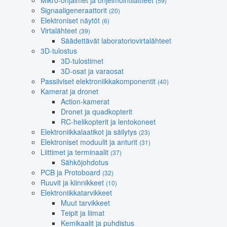
Mikro-ohjaimet ja ohjelmointilaitteet
(59)
Signaaligeneraattorit
(20)
Elektroniset näytöt
(6)
Virtalähteet
(39)
Säädettävät laboratoriovirtalähteet
3D-tulostus
3D-tulostimet
3D-osat ja varaosat
Passiiviset elektroniikkakomponentit
(40)
Kamerat ja dronet
Action-kamerat
Dronet ja quadkopterit
RC-helikopterit ja lentokoneet
Elektroniikkalaatikot ja säilytys
(23)
Elektroniset moduulit ja anturit
(31)
Liittimet ja terminaalit
(37)
Sähköjohdotus
PCB ja Protoboard
(32)
Ruuvit ja kiinnikkeet
(10)
Elektroniikkatarvikkeet
Muut tarvikkeet
Teipit ja liimat
Kemikaalit ja puhdistus