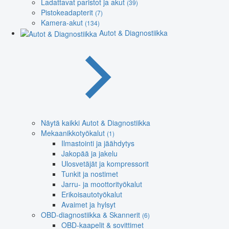
Ladattavat paristot ja akut
(39)
Pistokeadapterit
(7)
Kamera-akut
(134)
Autot & Diagnostiikka
Näytä kaikki Autot & Diagnostiikka
Mekaanikkotyökalut
(1)
Ilmastointi ja jäähdytys
Jakopää ja jakelu
Ulosvetäjät ja kompressorit
Tunkit ja nostimet
Jarru- ja moottorityökalut
Erikoisautotyökalut
Avaimet ja hylsyt
OBD-diagnostiikka & Skannerit
(6)
OBD-kaapelit & sovittimet