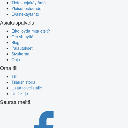
Tietosuojakäytäntö
Yleiset ostoehdot
Evästekäytäntö
Asiakaspalvelu
Etkö löydä mitä etsit?
Ota yhteyttä
Blogi
Palautukset
Sivukartta
Ohje
Oma tili
Tili
Tilaushistoria
Lisää toivelistalle
Uutiskirje
Seuraa meitä