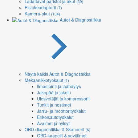
Ladattavat paristot ja akut
(39)
Pistokeadapterit
(7)
Kamera-akut
(134)
Autot & Diagnostiikka
Näytä kaikki Autot & Diagnostiikka
Mekaanikkotyökalut
(1)
Ilmastointi ja jäähdytys
Jakopää ja jakelu
Ulosvetäjät ja kompressorit
Tunkit ja nostimet
Jarru- ja moottorityökalut
Erikoisautotyökalut
Avaimet ja hylsyt
OBD-diagnostiikka & Skannerit
(6)
OBD-kaapelit & sovittimet