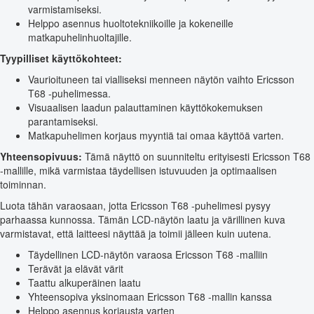
varmistamiseksi.
Helppo asennus huoltotekniikoille ja kokeneille
matkapuhelinhuoltajille.
Tyypilliset käyttökohteet:
Vaurioituneen tai vialliseksi menneen näytön vaihto Ericsson
T68 -puhelimessa.
Visuaalisen laadun palauttaminen käyttökokemuksen
parantamiseksi.
Matkapuhelimen korjaus myyntiä tai omaa käyttöä varten.
Yhteensopivuus:
Tämä näyttö on suunniteltu erityisesti Ericsson T68
-mallille, mikä varmistaa täydellisen istuvuuden ja optimaalisen
toiminnan.
Luota tähän varaosaan, jotta Ericsson T68 -puhelimesi pysyy
parhaassa kunnossa. Tämän LCD-näytön laatu ja värillinen kuva
varmistavat, että laitteesi näyttää ja toimii jälleen kuin uutena.
Täydellinen LCD-näytön varaosa Ericsson T68 -malliin
Terävät ja elävät värit
Taattu alkuperäinen laatu
Yhteensopiva yksinomaan Ericsson T68 -mallin kanssa
Helppo asennus korjausta varten