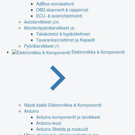
AdBlue-emulaattorit
OBD-skannerit & rajapinnat
ECU- & avainohjelmointi
Autotarvikkeet
(24)
Moottoripyörätarvikkeet
(8)
Takakotelot & kypärätelineet
Tavarankannattimet ja Kapselit
Pyörätarvikkeet
(7)
Elektroniikka & Komponentit
Näytä kaikki Elektroniikka & Komponentit
Arduino
Arduino-komponentit ja tarvikkeet
Arduino-levyt
Arduino Shields ja moduulit