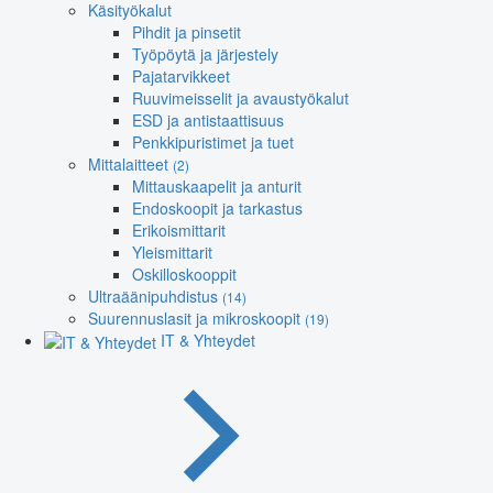
Käsityökalut
Pihdit ja pinsetit
Työpöytä ja järjestely
Pajatarvikkeet
Ruuvimeisselit ja avaustyökalut
ESD ja antistaattisuus
Penkkipuristimet ja tuet
Mittalaitteet
(2)
Mittauskaapelit ja anturit
Endoskoopit ja tarkastus
Erikoismittarit
Yleismittarit
Oskilloskooppit
Ultraäänipuhdistus
(14)
Suurennuslasit ja mikroskoopit
(19)
IT & Yhteydet