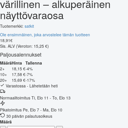
värillinen – alkuperäinen
näyttövaraosa
Tuotemerkki:
satkit
Ole ensimmäinen, joka arvostelee tämän tuotteen
18
,
91
€
Sis. ALV
(Veroton: 15,25 €)
Paljousalennukset
Määrä
Hinta
Tallenna
2+
18,15 €
-4%
10+
17,58 €
-7%
20+
15,69 €
-17%
Varastossa - Lähetetään heti
Normaalitoimitus
Ti, Elo 11 - To, Elo 13
Pikatoimitus
Pe, Elo 7 - Ma, Elo 10
30 päivän palautusoikeus
Määrä