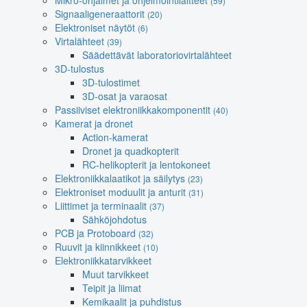
Mikro-ohjaimet ja ohjelmointilaitteet
(59)
Signaaligeneraattorit
(20)
Elektroniset näytöt
(6)
Virtalähteet
(39)
Säädettävät laboratoriovirtalähteet
3D-tulostus
3D-tulostimet
3D-osat ja varaosat
Passiiviset elektroniikkakomponentit
(40)
Kamerat ja dronet
Action-kamerat
Dronet ja quadkopterit
RC-helikopterit ja lentokoneet
Elektroniikkalaatikot ja säilytys
(23)
Elektroniset moduulit ja anturit
(31)
Liittimet ja terminaalit
(37)
Sähköjohdotus
PCB ja Protoboard
(32)
Ruuvit ja kiinnikkeet
(10)
Elektroniikkatarvikkeet
Muut tarvikkeet
Teipit ja liimat
Kemikaalit ja puhdistus