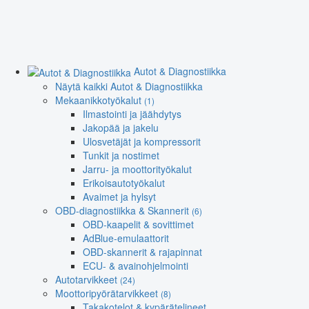
Autot & Diagnostiikka
Näytä kaikki Autot & Diagnostiikka
Mekaanikkotyökalut
(1)
Ilmastointi ja jäähdytys
Jakopää ja jakelu
Ulosvetäjät ja kompressorit
Tunkit ja nostimet
Jarru- ja moottorityökalut
Erikoisautotyökalut
Avaimet ja hylsyt
OBD-diagnostiikka & Skannerit
(6)
OBD-kaapelit & sovittimet
AdBlue-emulaattorit
OBD-skannerit & rajapinnat
ECU- & avainohjelmointi
Autotarvikkeet
(24)
Moottoripyörätarvikkeet
(8)
Takakotelot & kypärätelineet