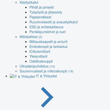
Käsityökalut
Pihdit ja pinsetit
Työpöytä ja järjestely
Pajatarvikkeet
Ruuvimeisselit ja avaustyökalut
ESD ja antistaattisuus
Penkkipuristimet ja tuet
Mittalaitteet
(2)
Mittauskaapelit ja anturit
Endoskoopit ja tarkastus
Erikoismittarit
Yleismittarit
Oskilloskooppit
Ultraäänipuhdistus
(14)
Suurennuslasit ja mikroskoopit
(19)
IT & Yhteydet