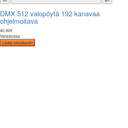
DMX 512 valopöytä 192 kanavaa
ohjelmoitava
40
,
92
€
Varastossa
Lisää ostoskoriin