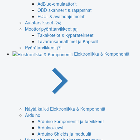
AdBlue-emulaattorit
OBD-skannerit & rajapinnat
ECU- & avainohjelmointi
Autotarvikkeet
(24)
Moottoripyörätarvikkeet
(8)
Takakotelot & kypärätelineet
Tavarankannattimet ja Kapselit
Pyörätarvikkeet
(7)
Elektroniikka & Komponentit
Näytä kaikki Elektroniikka & Komponentit
Arduino
Arduino-komponentit ja tarvikkeet
Arduino-levyt
Arduino Shields ja moduulit