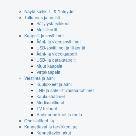
Näytä kaikki IT & Yhteydet
Tallennus ja muisti
Säilytystarvikkeet
Muistikortit
Kaapelit ja sovittimet
Ääni- ja videosovittimet
USB-sovittimet ja liitännät
Ääni- ja videokaapelit
USB- ja datakaapelit
Muut kaapelit
Virtakaapelit
Viestintä ja ääni
Kuulokkeet ja ääni
LNB ja satelliittivastaanottimet
Kaukosäätimet
Mediasoittimet
TV-telineet
Radiopuhelimet ja radio
Oheislaitteet
(9)
Kannettavat ja tarvikkeet
(6)
Kannettavien akut