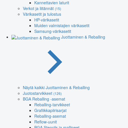
Kannettavien laturit
Verkot ja liitännät
(15)
Värikasetit ja tulostus
HP-värikasetit
Muiden valmistajien värikasetit
Samsung-värikasetit
Juottaminen & Reballing
Näytä kaikki Juottaminen & Reballing
Juotostarvikkeet
(126)
BGA Reballing -asemat
Reballing-tarvikkeet
Grafiikkapiirisarjat
Reballing-asemat
Reflow-uunit
BGA Stencils ja mallineet