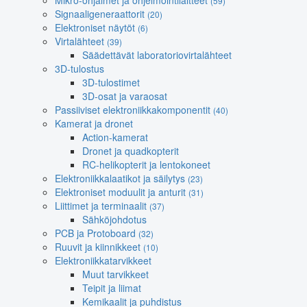
Mikro-ohjaimet ja ohjelmointilaitteet
(59)
Signaaligeneraattorit
(20)
Elektroniset näytöt
(6)
Virtalähteet
(39)
Säädettävät laboratoriovirtalähteet
3D-tulostus
3D-tulostimet
3D-osat ja varaosat
Passiiviset elektroniikkakomponentit
(40)
Kamerat ja dronet
Action-kamerat
Dronet ja quadkopterit
RC-helikopterit ja lentokoneet
Elektroniikkalaatikot ja säilytys
(23)
Elektroniset moduulit ja anturit
(31)
Liittimet ja terminaalit
(37)
Sähköjohdotus
PCB ja Protoboard
(32)
Ruuvit ja kiinnikkeet
(10)
Elektroniikkatarvikkeet
Muut tarvikkeet
Teipit ja liimat
Kemikaalit ja puhdistus