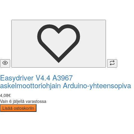
Easydriver V4.4 A3967
askelmoottoriohjain Arduino-yhteensopiva
4
,
08
€
Vain 6 jäljellä varastossa
Lisää ostoskoriin