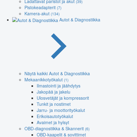
Ladattavat paristot ja akut
(39)
Pistokeadapterit
(7)
Kamera-akut
(134)
Autot & Diagnostiikka
Näytä kaikki Autot & Diagnostiikka
Mekaanikkotyökalut
(1)
Ilmastointi ja jäähdytys
Jakopää ja jakelu
Ulosvetäjät ja kompressorit
Tunkit ja nostimet
Jarru- ja moottorityökalut
Erikoisautotyökalut
Avaimet ja hylsyt
OBD-diagnostiikka & Skannerit
(6)
OBD-kaapelit & sovittimet