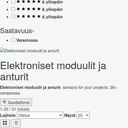
& ylöspäin
& ylöspäin
& ylöspäin
Saatavuus
›
Varastossa
Elektroniset moduulit ja
anturit
Elektroniset moduulit ja anturit
: sensors for your projects. 28+
varastossa.
Suodattimet
1-25 / 31 tulosta
Lajittele
Näytä