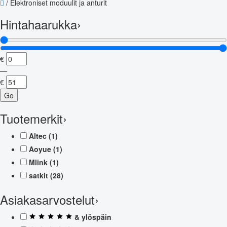
/
Elektroniset moduulit ja anturit
Hintahaarukka
›
€
—
€
Go
Tuotemerkit
›
Altec
(1)
Aoyue
(1)
Mlink
(1)
satkit
(28)
Asiakasarvostelut
›
& ylöspäin