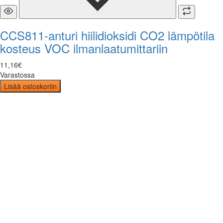
CCS811-anturi hiilidioksidi CO2 lämpötila
kosteus VOC ilmanlaatumittariin
11
,
16
€
Varastossa
Lisää ostoskoriin