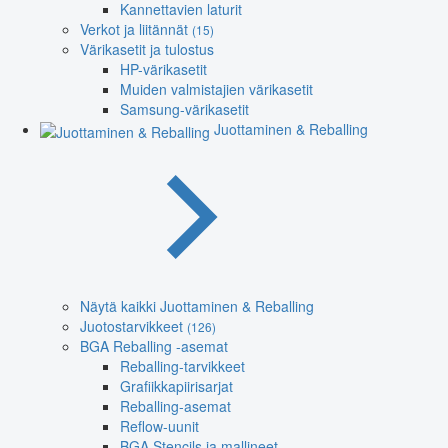
Kannettavien laturit
Verkot ja liitännät
(15)
Värikasetit ja tulostus
HP-värikasetit
Muiden valmistajien värikasetit
Samsung-värikasetit
Juottaminen & Reballing
Näytä kaikki Juottaminen & Reballing
Juotostarvikkeet
(126)
BGA Reballing -asemat
Reballing-tarvikkeet
Grafiikkapiirisarjat
Reballing-asemat
Reflow-uunit
BGA Stencils ja mallineet