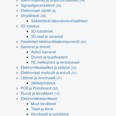
Mikro-ohjaimet ja ohjelmointilaitteet
(59)
Signaaligeneraattorit
(20)
Elektroniset näytöt
(6)
Virtalähteet
(39)
Säädettävät laboratoriovirtalähteet
3D-tulostus
3D-tulostimet
3D-osat ja varaosat
Passiiviset elektroniikkakomponentit
(40)
Kamerat ja dronet
Action-kamerat
Dronet ja quadkopterit
RC-helikopterit ja lentokoneet
Elektroniikkalaatikot ja säilytys
(23)
Elektroniset moduulit ja anturit
(31)
Liittimet ja terminaalit
(37)
Sähköjohdotus
PCB ja Protoboard
(32)
Ruuvit ja kiinnikkeet
(10)
Elektroniikkatarvikkeet
Muut tarvikkeet
Teipit ja liimat
Kemikaalit ja puhdistus