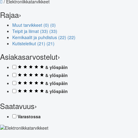
/
Elektroniikkatarvikkeet
Rajaa
›
Muut tarvikkeet (0)
(0)
Teipit ja liimat (33)
(33)
Kemikaalit ja puhdistus (22)
(22)
Kutisteletkut (21)
(21)
Asiakasarvostelut
›
& ylöspäin
& ylöspäin
& ylöspäin
& ylöspäin
Saatavuus
›
Varastossa