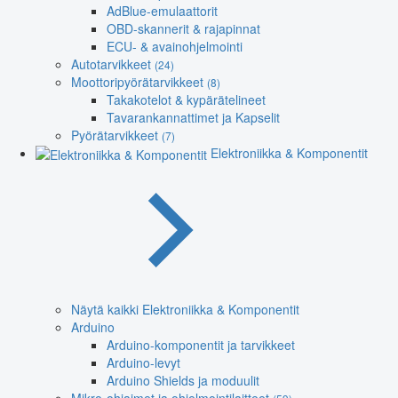
AdBlue-emulaattorit
OBD-skannerit & rajapinnat
ECU- & avainohjelmointi
Autotarvikkeet
(24)
Moottoripyörätarvikkeet
(8)
Takakotelot & kypärätelineet
Tavarankannattimet ja Kapselit
Pyörätarvikkeet
(7)
Elektroniikka & Komponentit
Näytä kaikki Elektroniikka & Komponentit
Arduino
Arduino-komponentit ja tarvikkeet
Arduino-levyt
Arduino Shields ja moduulit