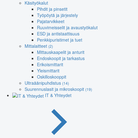
Käsityökalut
Pihdit ja pinsetit
Työpöytä ja järjestely
Pajatarvikkeet
Ruuvimeisselit ja avaustyökalut
ESD ja antistaattisuus
Penkkipuristimet ja tuet
Mittalaitteet
(2)
Mittauskaapelit ja anturit
Endoskoopit ja tarkastus
Erikoismittarit
Yleismittarit
Oskilloskooppit
Ultraäänipuhdistus
(14)
Suurennuslasit ja mikroskoopit
(19)
IT & Yhteydet