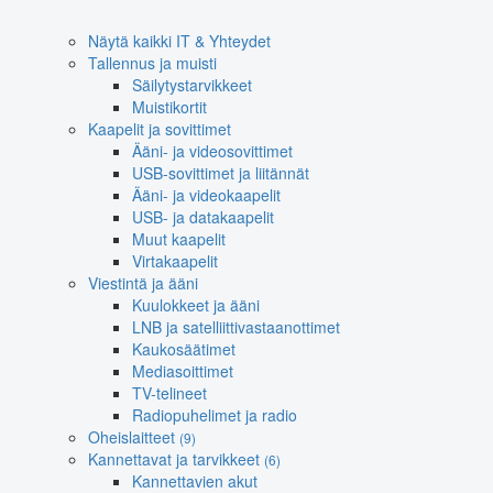
Näytä kaikki IT & Yhteydet
Tallennus ja muisti
Säilytystarvikkeet
Muistikortit
Kaapelit ja sovittimet
Ääni- ja videosovittimet
USB-sovittimet ja liitännät
Ääni- ja videokaapelit
USB- ja datakaapelit
Muut kaapelit
Virtakaapelit
Viestintä ja ääni
Kuulokkeet ja ääni
LNB ja satelliittivastaanottimet
Kaukosäätimet
Mediasoittimet
TV-telineet
Radiopuhelimet ja radio
Oheislaitteet
(9)
Kannettavat ja tarvikkeet
(6)
Kannettavien akut