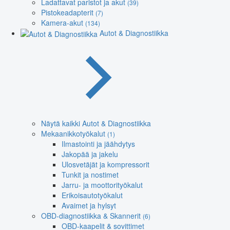
Ladattavat paristot ja akut
(39)
Pistokeadapterit
(7)
Kamera-akut
(134)
Autot & Diagnostiikka
Näytä kaikki Autot & Diagnostiikka
Mekaanikkotyökalut
(1)
Ilmastointi ja jäähdytys
Jakopää ja jakelu
Ulosvetäjät ja kompressorit
Tunkit ja nostimet
Jarru- ja moottorityökalut
Erikoisautotyökalut
Avaimet ja hylsyt
OBD-diagnostiikka & Skannerit
(6)
OBD-kaapelit & sovittimet