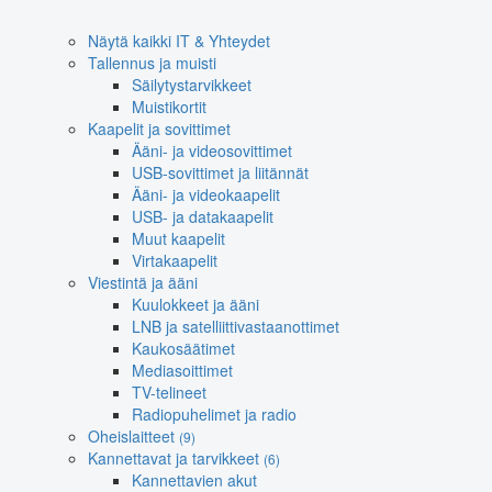
Näytä kaikki IT & Yhteydet
Tallennus ja muisti
Säilytystarvikkeet
Muistikortit
Kaapelit ja sovittimet
Ääni- ja videosovittimet
USB-sovittimet ja liitännät
Ääni- ja videokaapelit
USB- ja datakaapelit
Muut kaapelit
Virtakaapelit
Viestintä ja ääni
Kuulokkeet ja ääni
LNB ja satelliittivastaanottimet
Kaukosäätimet
Mediasoittimet
TV-telineet
Radiopuhelimet ja radio
Oheislaitteet
(9)
Kannettavat ja tarvikkeet
(6)
Kannettavien akut