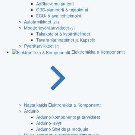
AdBlue-emulaattorit
OBD-skannerit & rajapinnat
ECU- & avainohjelmointi
Autotarvikkeet
(24)
Moottoripyörätarvikkeet
(8)
Takakotelot & kypärätelineet
Tavarankannattimet ja Kapselit
Pyörätarvikkeet
(7)
Elektroniikka & Komponentit
Näytä kaikki Elektroniikka & Komponentit
Arduino
Arduino-komponentit ja tarvikkeet
Arduino-levyt
Arduino Shields ja moduulit