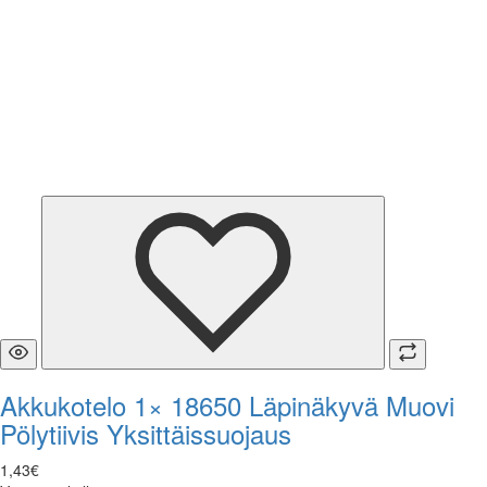
Akkukotelo 1× 18650 Läpinäkyvä Muovi
Pölytiivis Yksittäissuojaus
1
,
43
€