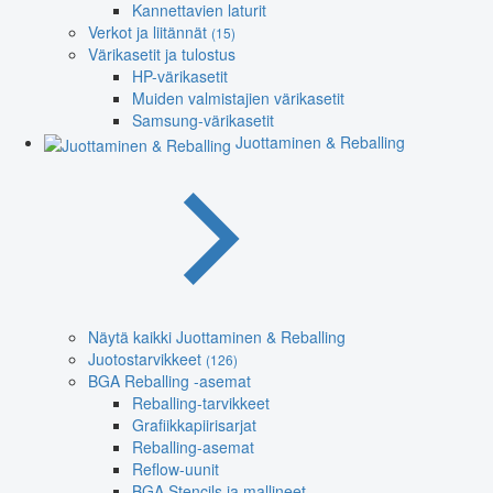
Kannettavien laturit
Verkot ja liitännät
(15)
Värikasetit ja tulostus
HP-värikasetit
Muiden valmistajien värikasetit
Samsung-värikasetit
Juottaminen & Reballing
Näytä kaikki Juottaminen & Reballing
Juotostarvikkeet
(126)
BGA Reballing -asemat
Reballing-tarvikkeet
Grafiikkapiirisarjat
Reballing-asemat
Reflow-uunit
BGA Stencils ja mallineet