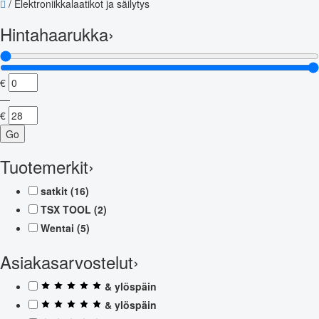
/
Elektroniikkalaatikot ja säilytys
Hintahaarukka
›
€
—
€
Go
Tuotemerkit
›
satkit
(16)
TSX TOOL
(2)
Wentai
(5)
Asiakasarvostelut
›
& ylöspäin
& ylöspäin