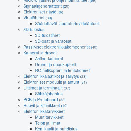
Mikro-ohjaimet ja ohjelmointilaitteet
(59)
Signaaligeneraattorit
(20)
Elektroniset näytöt
(6)
Virtalähteet
(39)
Säädettävät laboratoriovirtalähteet
3D-tulostus
3D-tulostimet
3D-osat ja varaosat
Passiiviset elektroniikkakomponentit
(40)
Kamerat ja dronet
Action-kamerat
Dronet ja quadkopterit
RC-helikopterit ja lentokoneet
Elektroniikkalaatikot ja säilytys
(23)
Elektroniset moduulit ja anturit
(31)
Liittimet ja terminaalit
(37)
Sähköjohdotus
PCB ja Protoboard
(32)
Ruuvit ja kiinnikkeet
(10)
Elektroniikkatarvikkeet
Muut tarvikkeet
Teipit ja liimat
Kemikaalit ja puhdistus