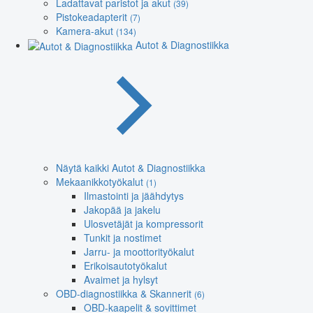
Ladattavat paristot ja akut
(39)
Pistokeadapterit
(7)
Kamera-akut
(134)
Autot & Diagnostiikka
Näytä kaikki Autot & Diagnostiikka
Mekaanikkotyökalut
(1)
Ilmastointi ja jäähdytys
Jakopää ja jakelu
Ulosvetäjät ja kompressorit
Tunkit ja nostimet
Jarru- ja moottorityökalut
Erikoisautotyökalut
Avaimet ja hylsyt
OBD-diagnostiikka & Skannerit
(6)
OBD-kaapelit & sovittimet