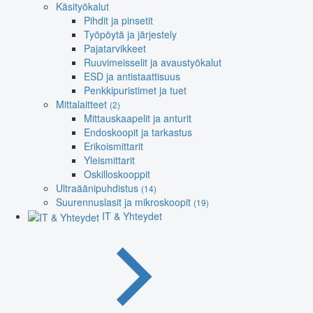
Käsityökalut
Pihdit ja pinsetit
Työpöytä ja järjestely
Pajatarvikkeet
Ruuvimeisselit ja avaustyökalut
ESD ja antistaattisuus
Penkkipuristimet ja tuet
Mittalaitteet
(2)
Mittauskaapelit ja anturit
Endoskoopit ja tarkastus
Erikoismittarit
Yleismittarit
Oskilloskooppit
Ultraäänipuhdistus
(14)
Suurennuslasit ja mikroskoopit
(19)
IT & Yhteydet