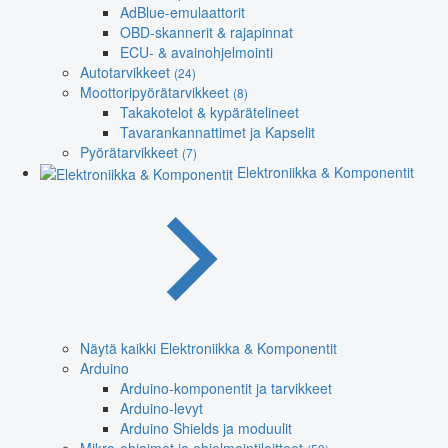
AdBlue-emulaattorit
OBD-skannerit & rajapinnat
ECU- & avainohjelmointi
Autotarvikkeet
(24)
Moottoripyörätarvikkeet
(8)
Takakotelot & kypärätelineet
Tavarankannattimet ja Kapselit
Pyörätarvikkeet
(7)
Elektroniikka & Komponentit
Näytä kaikki Elektroniikka & Komponentit
Arduino
Arduino-komponentit ja tarvikkeet
Arduino-levyt
Arduino Shields ja moduulit