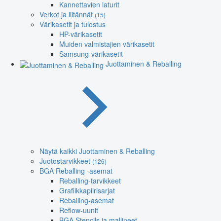
Kannettavien laturit
Verkot ja liitännät
(15)
Värikasetit ja tulostus
HP-värikasetit
Muiden valmistajien värikasetit
Samsung-värikasetit
Juottaminen & Reballing
Näytä kaikki Juottaminen & Reballing
Juotostarvikkeet
(126)
BGA Reballing -asemat
Reballing-tarvikkeet
Grafiikkapiirisarjat
Reballing-asemat
Reflow-uunit
BGA Stencils ja mallineet