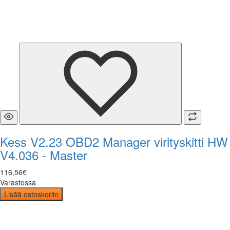
Kess V2.23 OBD2 Manager virityskitti HW
V4.036 - Master
116
,
56
€
Varastossa
Lisää ostoskoriin