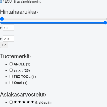
/
ECU- & avainohjelmointi
Hintahaarukka
›
€
—
€
Go
Tuotemerkit
›
ANCEL
(1)
satkit
(25)
TSX TOOL
(1)
Xtool
(1)
Asiakasarvostelut
›
& ylöspäin