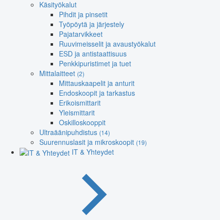
Käsityökalut
Pihdit ja pinsetit
Työpöytä ja järjestely
Pajatarvikkeet
Ruuvimeisselit ja avaustyökalut
ESD ja antistaattisuus
Penkkipuristimet ja tuet
Mittalaitteet
(2)
Mittauskaapelit ja anturit
Endoskoopit ja tarkastus
Erikoismittarit
Yleismittarit
Oskilloskooppit
Ultraäänipuhdistus
(14)
Suurennuslasit ja mikroskoopit
(19)
IT & Yhteydet