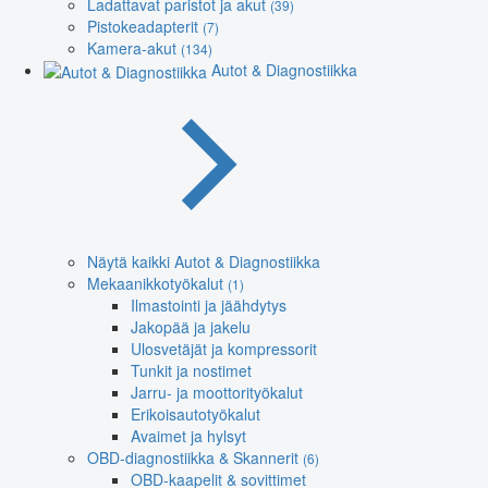
Ladattavat paristot ja akut
(39)
Pistokeadapterit
(7)
Kamera-akut
(134)
Autot & Diagnostiikka
Näytä kaikki Autot & Diagnostiikka
Mekaanikkotyökalut
(1)
Ilmastointi ja jäähdytys
Jakopää ja jakelu
Ulosvetäjät ja kompressorit
Tunkit ja nostimet
Jarru- ja moottorityökalut
Erikoisautotyökalut
Avaimet ja hylsyt
OBD-diagnostiikka & Skannerit
(6)
OBD-kaapelit & sovittimet