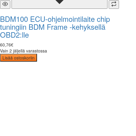
BDM100 ECU-ohjelmointilaite chip
tuningiin BDM Frame -kehyksellä
OBD2:lle
60
,
76
€
Vain 2 jäljellä varastossa
Lisää ostoskoriin