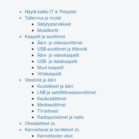
Näytä kaikki IT & Yhteydet
Tallennus ja muisti
Säilytystarvikkeet
Muistikortit
Kaapelit ja sovittimet
Ääni- ja videosovittimet
USB-sovittimet ja liitännät
Ääni- ja videokaapelit
USB- ja datakaapelit
Muut kaapelit
Virtakaapelit
Viestintä ja ääni
Kuulokkeet ja ääni
LNB ja satelliittivastaanottimet
Kaukosäätimet
Mediasoittimet
TV-telineet
Radiopuhelimet ja radio
Oheislaitteet
(9)
Kannettavat ja tarvikkeet
(6)
Kannettavien akut