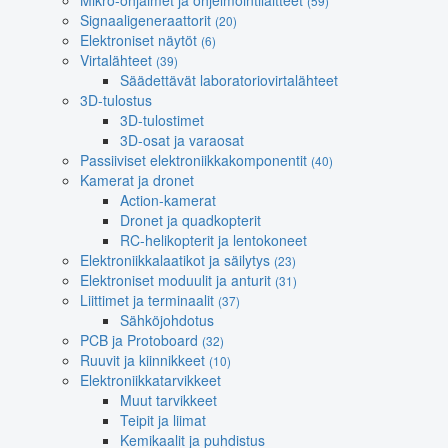
Mikro-ohjaimet ja ohjelmointilaitteet
(59)
Signaaligeneraattorit
(20)
Elektroniset näytöt
(6)
Virtalähteet
(39)
Säädettävät laboratoriovirtalähteet
3D-tulostus
3D-tulostimet
3D-osat ja varaosat
Passiiviset elektroniikkakomponentit
(40)
Kamerat ja dronet
Action-kamerat
Dronet ja quadkopterit
RC-helikopterit ja lentokoneet
Elektroniikkalaatikot ja säilytys
(23)
Elektroniset moduulit ja anturit
(31)
Liittimet ja terminaalit
(37)
Sähköjohdotus
PCB ja Protoboard
(32)
Ruuvit ja kiinnikkeet
(10)
Elektroniikkatarvikkeet
Muut tarvikkeet
Teipit ja liimat
Kemikaalit ja puhdistus