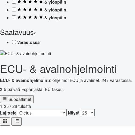
& ylöspäin
& ylöspäin
& ylöspäin
Saatavuus
›
Varastossa
ECU- & avainohjelmointi
ECU- & avainohjelmointi
: ohjelmoi ECU ja avaimet. 24+ varastossa.
3-5 päivää Espanjasta. EU-takuu.
Suodattimet
1-25 / 28 tulosta
Lajittele
Näytä