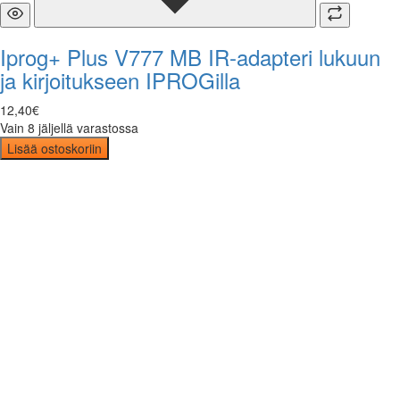
Iprog+ Plus V777 MB IR-adapteri lukuun
ja kirjoitukseen IPROGilla
12
,
40
€
Vain 8 jäljellä varastossa
Lisää ostoskoriin