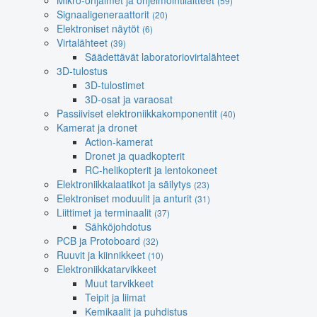
Mikro-ohjaimet ja ohjelmointilaitteet
(59)
Signaaligeneraattorit
(20)
Elektroniset näytöt
(6)
Virtalähteet
(39)
Säädettävät laboratoriovirtalähteet
3D-tulostus
3D-tulostimet
3D-osat ja varaosat
Passiiviset elektroniikkakomponentit
(40)
Kamerat ja dronet
Action-kamerat
Dronet ja quadkopterit
RC-helikopterit ja lentokoneet
Elektroniikkalaatikot ja säilytys
(23)
Elektroniset moduulit ja anturit
(31)
Liittimet ja terminaalit
(37)
Sähköjohdotus
PCB ja Protoboard
(32)
Ruuvit ja kiinnikkeet
(10)
Elektroniikkatarvikkeet
Muut tarvikkeet
Teipit ja liimat
Kemikaalit ja puhdistus