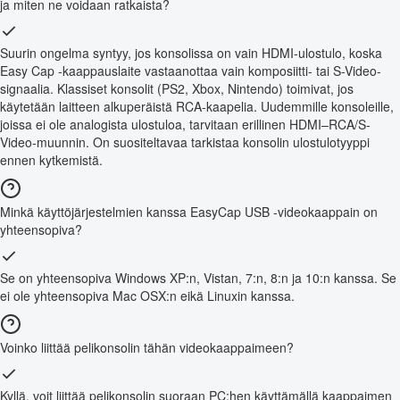
ja miten ne voidaan ratkaista?
Suurin ongelma syntyy, jos konsolissa on vain HDMI-ulostulo, koska
Easy Cap -kaappauslaite vastaanottaa vain komposiitti- tai S-Video-
signaalia. Klassiset konsolit (PS2, Xbox, Nintendo) toimivat, jos
käytetään laitteen alkuperäistä RCA-kaapelia. Uudemmille konsoleille,
joissa ei ole analogista ulostuloa, tarvitaan erillinen HDMI–RCA/S-
Video-muunnin. On suositeltavaa tarkistaa konsolin ulostulotyyppi
ennen kytkemistä.
Minkä käyttöjärjestelmien kanssa EasyCap USB -videokaappain on
yhteensopiva?
Se on yhteensopiva Windows XP:n, Vistan, 7:n, 8:n ja 10:n kanssa. Se
ei ole yhteensopiva Mac OSX:n eikä Linuxin kanssa.
Voinko liittää pelikonsolin tähän videokaappaimeen?
Kyllä, voit liittää pelikonsolin suoraan PC:hen käyttämällä kaappaimen