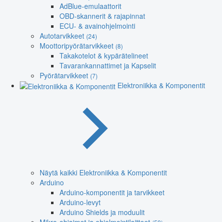
AdBlue-emulaattorit
OBD-skannerit & rajapinnat
ECU- & avainohjelmointi
Autotarvikkeet
(24)
Moottoripyörätarvikkeet
(8)
Takakotelot & kypärätelineet
Tavarankannattimet ja Kapselit
Pyörätarvikkeet
(7)
Elektroniikka & Komponentit
Näytä kaikki Elektroniikka & Komponentit
Arduino
Arduino-komponentit ja tarvikkeet
Arduino-levyt
Arduino Shields ja moduulit