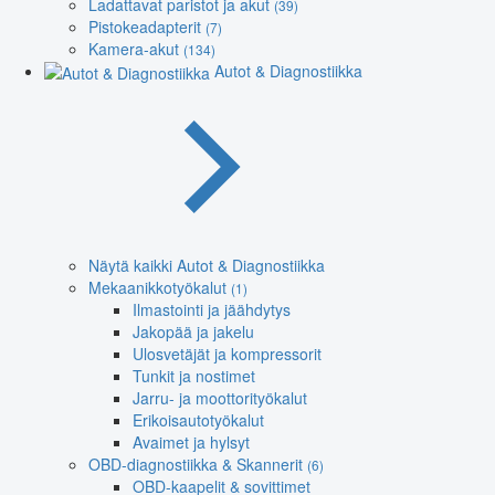
Ladattavat paristot ja akut
(39)
Pistokeadapterit
(7)
Kamera-akut
(134)
Autot & Diagnostiikka
Näytä kaikki Autot & Diagnostiikka
Mekaanikkotyökalut
(1)
Ilmastointi ja jäähdytys
Jakopää ja jakelu
Ulosvetäjät ja kompressorit
Tunkit ja nostimet
Jarru- ja moottorityökalut
Erikoisautotyökalut
Avaimet ja hylsyt
OBD-diagnostiikka & Skannerit
(6)
OBD-kaapelit & sovittimet