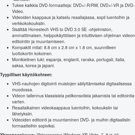
Tukee kaikkia DVD-formaatteja: DVD+/-R/RW, DVD+/-VR ja DVD-
Video.
Videoiden kaappaus ja katselu reaaliajassa, sopii luentoihin ja
verkkokokouksiin.
Sisältää Honestech VHS to DVD 3.0 SE -ohjelmiston,
ammattimaisen, helppokäyttöisen ja intuitiivisen ohjelman videon
editointiin ja muuntamiseen.
Kompaktit mitat: 8.8 cm x 2.8 cm x 1.8 cm, suunnilleen
luottokortin kokoinen.
Monikielinen tuki: espanja, englanti, ranska, portugali, italia,
saksa, korea ja japani.
Tyypilliset käyttökohteet:
VHS-nauhojen digitointi muistojen säilyttämiseksi digitaalisessa
muodossa.
Videon tallennus klassisista pelikonsolista jakamista tai editointia
varten.
Reaaliaikainen videokaappaus luentoihin, kokouksiin tai
lähetyksiin.
Videoiden editointi ja muuntaminen DVD- ja muihin digitaalisiin
formaatteihin sopiviksi.
Yhteensopivuus:
Yhteensopiva Windows XP, Vista, 7, 8 ja 10 -