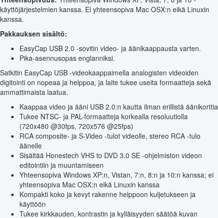
käyttöjärjestelmien kanssa. Ei yhteensopiva Mac OSX:n eikä Linuxin
kanssa.
Pakkauksen sisältö:
EasyCap USB 2.0 -sovitin video- ja äänikaappausta varten.
Pika-asennusopas englanniksi.
Satkitin EasyCap USB -videokaappaimella analogisten videoiden
digitointi on nopeaa ja helppoa, ja laite tukee useita formaatteja sekä
ammattimaista laatua.
Kaappaa video ja ääni USB 2.0:n kautta ilman erillistä äänikorttia
Tukee NTSC- ja PAL-formaatteja korkealla resoluutiolla
(720x480 @30fps, 720x576 @25fps)
RCA composite- ja S-Video -tulot videolle, stereo RCA -tulo
äänelle
Sisältää Honestech VHS to DVD 3.0 SE -ohjelmiston videon
editointiin ja muuntamiseen
Yhteensopiva Windows XP:n, Vistan, 7:n, 8:n ja 10:n kanssa; ei
yhteensopiva Mac OSX:n eikä Linuxin kanssa
Kompakti koko ja kevyt rakenne helppoon kuljetukseen ja
käyttöön
Tukee kirkkauden, kontrastin ja kylläisyyden säätöä kuvan