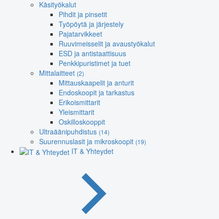
Käsityökalut
Pihdit ja pinsetit
Työpöytä ja järjestely
Pajatarvikkeet
Ruuvimeisselit ja avaustyökalut
ESD ja antistaattisuus
Penkkipuristimet ja tuet
Mittalaitteet
(2)
Mittauskaapelit ja anturit
Endoskoopit ja tarkastus
Erikoismittarit
Yleismittarit
Oskilloskooppit
Ultraäänipuhdistus
(14)
Suurennuslasit ja mikroskoopit
(19)
IT & Yhteydet