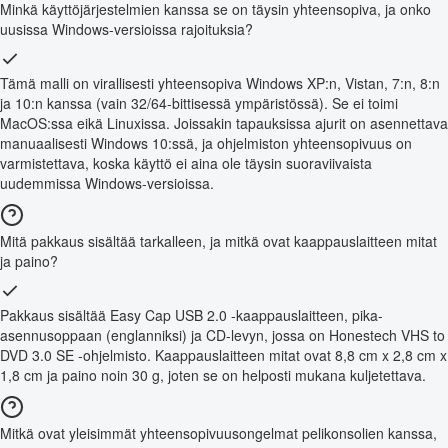
Minkä käyttöjärjestelmien kanssa se on täysin yhteensopiva, ja onko
uusissa Windows-versioissa rajoituksia?
Tämä malli on virallisesti yhteensopiva Windows XP:n, Vistan, 7:n, 8:n
ja 10:n kanssa (vain 32/64-bittisessä ympäristössä). Se ei toimi
MacOS:ssa eikä Linuxissa. Joissakin tapauksissa ajurit on asennettava
manuaalisesti Windows 10:ssä, ja ohjelmiston yhteensopivuus on
varmistettava, koska käyttö ei aina ole täysin suoraviivaista
uudemmissa Windows-versioissa.
Mitä pakkaus sisältää tarkalleen, ja mitkä ovat kaappauslaitteen mitat
ja paino?
Pakkaus sisältää Easy Cap USB 2.0 -kaappauslaitteen, pika-
asennusoppaan (englanniksi) ja CD-levyn, jossa on Honestech VHS to
DVD 3.0 SE -ohjelmisto. Kaappauslaitteen mitat ovat 8,8 cm x 2,8 cm x
1,8 cm ja paino noin 30 g, joten se on helposti mukana kuljetettava.
Mitkä ovat yleisimmät yhteensopivuusongelmat pelikonsolien kanssa,