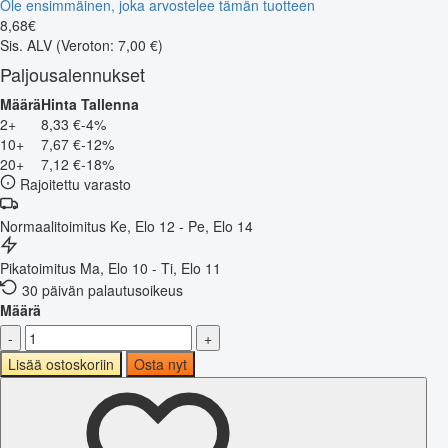
Ole ensimmäinen, joka arvostelee tämän tuotteen
8
,
68
€
Sis. ALV
(Veroton: 7,00 €)
Paljousalennukset
Määrä
Hinta
Tallenna
2+
8,33 €
-4%
10+
7,67 €
-12%
20+
7,12 €
-18%
Rajoitettu varasto
Normaalitoimitus
Ke, Elo 12 - Pe, Elo 14
Pikatoimitus
Ma, Elo 10 - Ti, Elo 11
30 päivän palautusoikeus
Määrä
-
+
Lisää ostoskoriin
Osta nyt