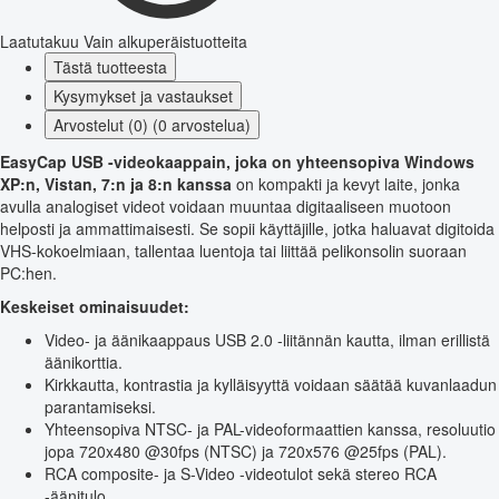
Laatutakuu
Vain alkuperäistuotteita
Tästä tuotteesta
Kysymykset ja vastaukset
Arvostelut (0) (0 arvostelua)
EasyCap USB -videokaappain, joka on yhteensopiva Windows
XP:n, Vistan, 7:n ja 8:n kanssa
on kompakti ja kevyt laite, jonka
avulla analogiset videot voidaan muuntaa digitaaliseen muotoon
helposti ja ammattimaisesti. Se sopii käyttäjille, jotka haluavat digitoida
VHS-kokoelmiaan, tallentaa luentoja tai liittää pelikonsolin suoraan
PC:hen.
Keskeiset ominaisuudet:
Video- ja äänikaappaus USB 2.0 -liitännän kautta, ilman erillistä
äänikorttia.
Kirkkautta, kontrastia ja kylläisyyttä voidaan säätää kuvanlaadun
parantamiseksi.
Yhteensopiva NTSC- ja PAL-videoformaattien kanssa, resoluutio
jopa 720x480 @30fps (NTSC) ja 720x576 @25fps (PAL).
RCA composite- ja S-Video -videotulot sekä stereo RCA
-äänitulo.