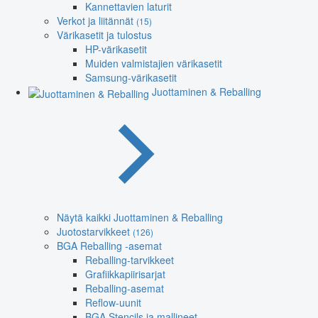
Kannettavien laturit
Verkot ja liitännät
(15)
Värikasetit ja tulostus
HP-värikasetit
Muiden valmistajien värikasetit
Samsung-värikasetit
Juottaminen & Reballing
Näytä kaikki Juottaminen & Reballing
Juotostarvikkeet
(126)
BGA Reballing -asemat
Reballing-tarvikkeet
Grafiikkapiirisarjat
Reballing-asemat
Reflow-uunit
BGA Stencils ja mallineet