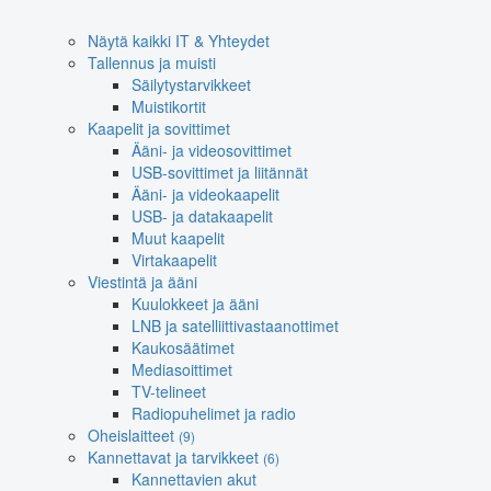
Näytä kaikki IT & Yhteydet
Tallennus ja muisti
Säilytystarvikkeet
Muistikortit
Kaapelit ja sovittimet
Ääni- ja videosovittimet
USB-sovittimet ja liitännät
Ääni- ja videokaapelit
USB- ja datakaapelit
Muut kaapelit
Virtakaapelit
Viestintä ja ääni
Kuulokkeet ja ääni
LNB ja satelliittivastaanottimet
Kaukosäätimet
Mediasoittimet
TV-telineet
Radiopuhelimet ja radio
Oheislaitteet
(9)
Kannettavat ja tarvikkeet
(6)
Kannettavien akut