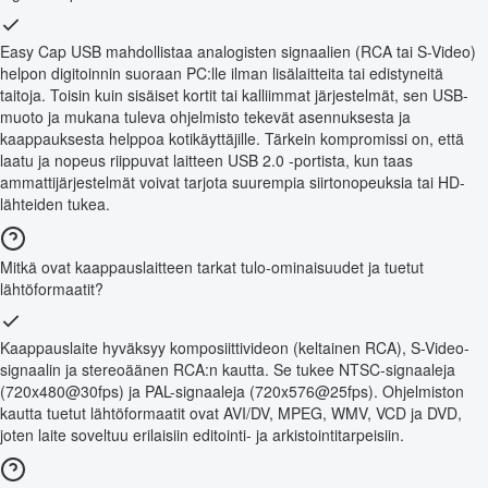
Easy Cap USB mahdollistaa analogisten signaalien (RCA tai S-Video)
helpon digitoinnin suoraan PC:lle ilman lisälaitteita tai edistyneitä
taitoja. Toisin kuin sisäiset kortit tai kalliimmat järjestelmät, sen USB-
muoto ja mukana tuleva ohjelmisto tekevät asennuksesta ja
kaappauksesta helppoa kotikäyttäjille. Tärkein kompromissi on, että
laatu ja nopeus riippuvat laitteen USB 2.0 -portista, kun taas
ammattijärjestelmät voivat tarjota suurempia siirtonopeuksia tai HD-
lähteiden tukea.
Mitkä ovat kaappauslaitteen tarkat tulo-ominaisuudet ja tuetut
lähtöformaatit?
Kaappauslaite hyväksyy komposiittivideon (keltainen RCA), S-Video-
signaalin ja stereoäänen RCA:n kautta. Se tukee NTSC-signaaleja
(720x480@30fps) ja PAL-signaaleja (720x576@25fps). Ohjelmiston
kautta tuetut lähtöformaatit ovat AVI/DV, MPEG, WMV, VCD ja DVD,
joten laite soveltuu erilaisiin editointi- ja arkistointitarpeisiin.