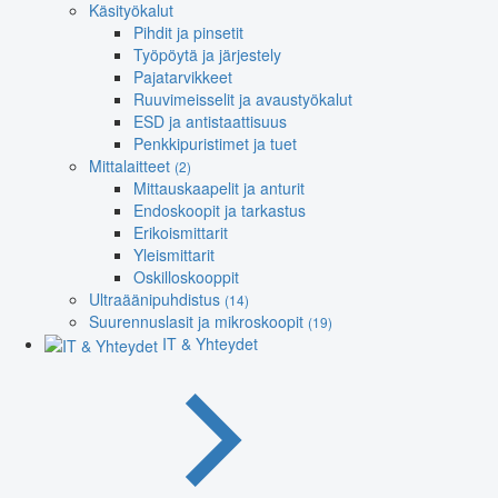
Käsityökalut
Pihdit ja pinsetit
Työpöytä ja järjestely
Pajatarvikkeet
Ruuvimeisselit ja avaustyökalut
ESD ja antistaattisuus
Penkkipuristimet ja tuet
Mittalaitteet
(2)
Mittauskaapelit ja anturit
Endoskoopit ja tarkastus
Erikoismittarit
Yleismittarit
Oskilloskooppit
Ultraäänipuhdistus
(14)
Suurennuslasit ja mikroskoopit
(19)
IT & Yhteydet