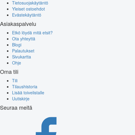
Tietosuojakäytäntö
Yleiset ostoehdot
Evästekäytäntö
Asiakaspalvelu
Etkö löydä mitä etsit?
Ota yhteyttä
Blogi
Palautukset
Sivukartta
Ohje
Oma tili
Tili
Tilaushistoria
Lisää toivelistalle
Uutiskirje
Seuraa meitä