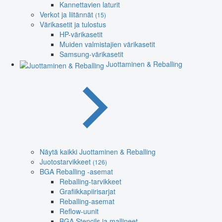
Kannettavien laturit
Verkot ja liitännät
(15)
Värikasetit ja tulostus
HP-värikasetit
Muiden valmistajien värikasetit
Samsung-värikasetit
Juottaminen & Reballing
Näytä kaikki Juottaminen & Reballing
Juotostarvikkeet
(126)
BGA Reballing -asemat
Reballing-tarvikkeet
Grafiikkapiirisarjat
Reballing-asemat
Reflow-uunit
BGA Stencils ja mallineet