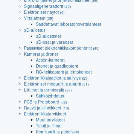
Mikro-ohjaimet ja ohjelmointilaitteet
(59)
Signaaligeneraattorit
(20)
Elektroniset näytöt
(6)
Virtalähteet
(39)
Säädettävät laboratoriovirtalähteet
3D-tulostus
3D-tulostimet
3D-osat ja varaosat
Passiiviset elektroniikkakomponentit
(40)
Kamerat ja dronet
Action-kamerat
Dronet ja quadkopterit
RC-helikopterit ja lentokoneet
Elektroniikkalaatikot ja säilytys
(23)
Elektroniset moduulit ja anturit
(31)
Liittimet ja terminaalit
(37)
Sähköjohdotus
PCB ja Protoboard
(32)
Ruuvit ja kiinnikkeet
(10)
Elektroniikkatarvikkeet
Muut tarvikkeet
Teipit ja liimat
Kemikaalit ja puhdistus