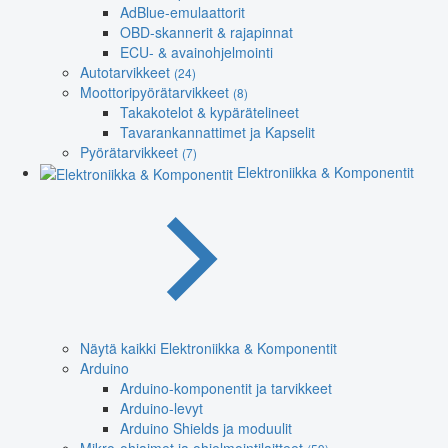
AdBlue-emulaattorit
OBD-skannerit & rajapinnat
ECU- & avainohjelmointi
Autotarvikkeet
(24)
Moottoripyörätarvikkeet
(8)
Takakotelot & kypärätelineet
Tavarankannattimet ja Kapselit
Pyörätarvikkeet
(7)
Elektroniikka & Komponentit
Näytä kaikki Elektroniikka & Komponentit
Arduino
Arduino-komponentit ja tarvikkeet
Arduino-levyt
Arduino Shields ja moduulit