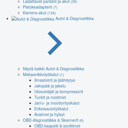
Ladattavat paristot ja akut
(39)
Pistokeadapterit
(7)
Kamera-akut
(134)
Autot & Diagnostiikka
Näytä kaikki Autot & Diagnostiikka
Mekaanikkotyökalut
(1)
Ilmastointi ja jäähdytys
Jakopää ja jakelu
Ulosvetäjät ja kompressorit
Tunkit ja nostimet
Jarru- ja moottorityökalut
Erikoisautotyökalut
Avaimet ja hylsyt
OBD-diagnostiikka & Skannerit
(6)
OBD-kaapelit & sovittimet