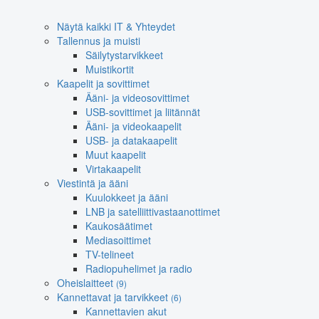
Näytä kaikki IT & Yhteydet
Tallennus ja muisti
Säilytystarvikkeet
Muistikortit
Kaapelit ja sovittimet
Ääni- ja videosovittimet
USB-sovittimet ja liitännät
Ääni- ja videokaapelit
USB- ja datakaapelit
Muut kaapelit
Virtakaapelit
Viestintä ja ääni
Kuulokkeet ja ääni
LNB ja satelliittivastaanottimet
Kaukosäätimet
Mediasoittimet
TV-telineet
Radiopuhelimet ja radio
Oheislaitteet
(9)
Kannettavat ja tarvikkeet
(6)
Kannettavien akut