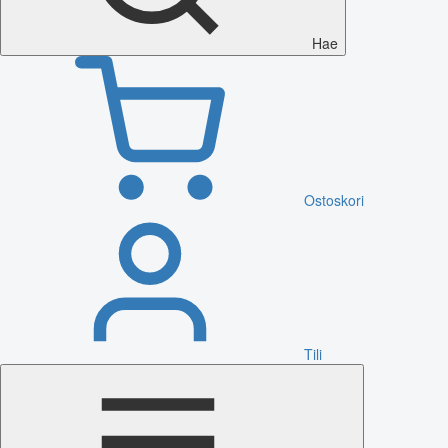
Hae
Ostoskori
Tili