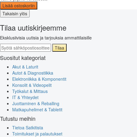
Lisää ostoskoriin
Takaisin ylös
Tilaa uutiskirjeemme
Eksklusiivisia uutisia ja tarjouksia ammattilaisille
Tilaa
Suositut kategoriat
Akut & Laturit
Autot & Diagnostiikka
Elektroniikka & Komponentit
Konsolit & Videopelit
Työkalut & Mittaus
IT & Yhteydet
Juottaminen & Reballing
Matkapuhelimet & Tabletit
Tutustu meihin
Tietoa Satkitista
Toimitukset ja palautukset