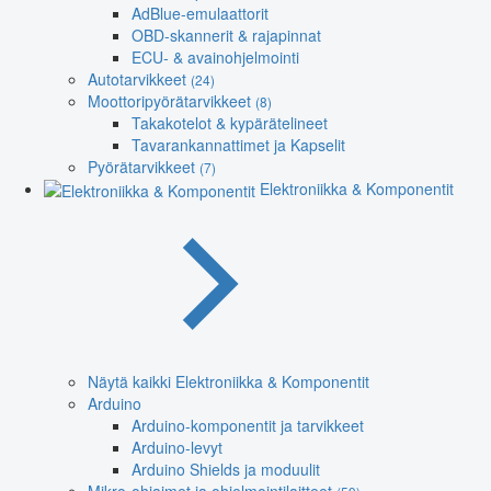
AdBlue-emulaattorit
OBD-skannerit & rajapinnat
ECU- & avainohjelmointi
Autotarvikkeet
(24)
Moottoripyörätarvikkeet
(8)
Takakotelot & kypärätelineet
Tavarankannattimet ja Kapselit
Pyörätarvikkeet
(7)
Elektroniikka & Komponentit
Näytä kaikki Elektroniikka & Komponentit
Arduino
Arduino-komponentit ja tarvikkeet
Arduino-levyt
Arduino Shields ja moduulit