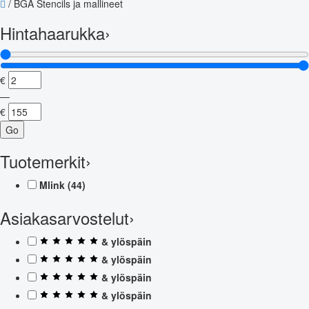
/
BGA Stencils ja mallineet
Hintahaarukka
›
€
—
€
Go
Tuotemerkit
›
Mlink
(44)
Asiakasarvostelut
›
& ylöspäin
& ylöspäin
& ylöspäin
& ylöspäin