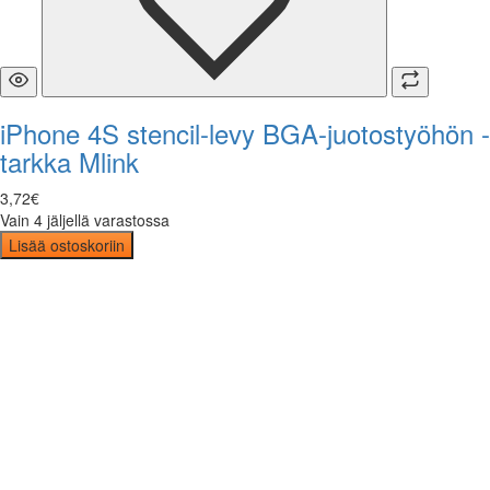
iPhone 4S stencil-levy BGA-juotostyöhön -
tarkka Mlink
3
,
72
€
Vain 4 jäljellä varastossa
Lisää ostoskoriin