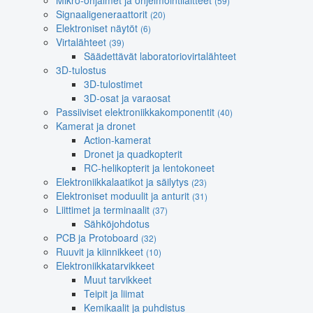
Mikro-ohjaimet ja ohjelmointilaitteet
(59)
Signaaligeneraattorit
(20)
Elektroniset näytöt
(6)
Virtalähteet
(39)
Säädettävät laboratoriovirtalähteet
3D-tulostus
3D-tulostimet
3D-osat ja varaosat
Passiiviset elektroniikkakomponentit
(40)
Kamerat ja dronet
Action-kamerat
Dronet ja quadkopterit
RC-helikopterit ja lentokoneet
Elektroniikkalaatikot ja säilytys
(23)
Elektroniset moduulit ja anturit
(31)
Liittimet ja terminaalit
(37)
Sähköjohdotus
PCB ja Protoboard
(32)
Ruuvit ja kiinnikkeet
(10)
Elektroniikkatarvikkeet
Muut tarvikkeet
Teipit ja liimat
Kemikaalit ja puhdistus