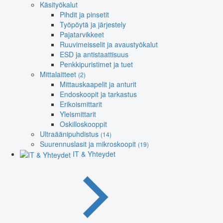
Käsityökalut
Pihdit ja pinsetit
Työpöytä ja järjestely
Pajatarvikkeet
Ruuvimeisselit ja avaustyökalut
ESD ja antistaattisuus
Penkkipuristimet ja tuet
Mittalaitteet
(2)
Mittauskaapelit ja anturit
Endoskoopit ja tarkastus
Erikoismittarit
Yleismittarit
Oskilloskooppit
Ultraäänipuhdistus
(14)
Suurennuslasit ja mikroskoopit
(19)
IT & Yhteydet