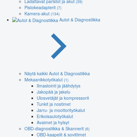
Ladattavat paristot ja akut
(39)
Pistokeadapterit
(7)
Kamera-akut
(134)
Autot & Diagnostiikka
Näytä kaikki Autot & Diagnostiikka
Mekaanikkotyökalut
(1)
Ilmastointi ja jäähdytys
Jakopää ja jakelu
Ulosvetäjät ja kompressorit
Tunkit ja nostimet
Jarru- ja moottorityökalut
Erikoisautotyökalut
Avaimet ja hylsyt
OBD-diagnostiikka & Skannerit
(6)
OBD-kaapelit & sovittimet