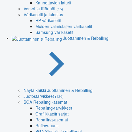
Kannettavien laturit
Verkot ja liitännät
(15)
Värikasetit ja tulostus
HP-värikasetit
Muiden valmistajien värikasetit
Samsung-värikasetit
Juottaminen & Reballing
Näytä kaikki Juottaminen & Reballing
Juotostarvikkeet
(126)
BGA Reballing -asemat
Reballing-tarvikkeet
Grafiikkapiirisarjat
Reballing-asemat
Reflow-uunit
BGA Stencils ja mallineet