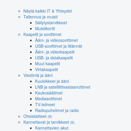
Näytä kaikki IT & Yhteydet
Tallennus ja muisti
Säilytystarvikkeet
Muistikortit
Kaapelit ja sovittimet
Ääni- ja videosovittimet
USB-sovittimet ja liitännät
Ääni- ja videokaapelit
USB- ja datakaapelit
Muut kaapelit
Virtakaapelit
Viestintä ja ääni
Kuulokkeet ja ääni
LNB ja satelliittivastaanottimet
Kaukosäätimet
Mediasoittimet
TV-telineet
Radiopuhelimet ja radio
Oheislaitteet
(9)
Kannettavat ja tarvikkeet
(6)
Kannettavien akut