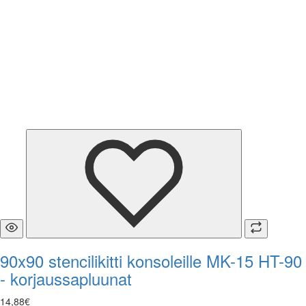
90x90 stencilikitti konsoleille MK-15 HT-90
- korjaussapluunat
14
,
88
€