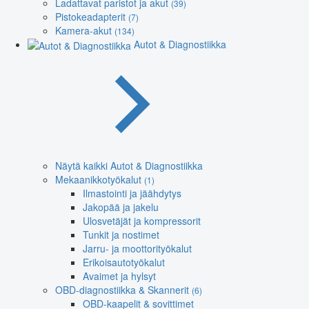
Ladattavat paristot ja akut
(39)
Pistokeadapterit
(7)
Kamera-akut
(134)
Autot & Diagnostiikka
Näytä kaikki Autot & Diagnostiikka
Mekaanikkotyökalut
(1)
Ilmastointi ja jäähdytys
Jakopää ja jakelu
Ulosvetäjät ja kompressorit
Tunkit ja nostimet
Jarru- ja moottorityökalut
Erikoisautotyökalut
Avaimet ja hylsyt
OBD-diagnostiikka & Skannerit
(6)
OBD-kaapelit & sovittimet