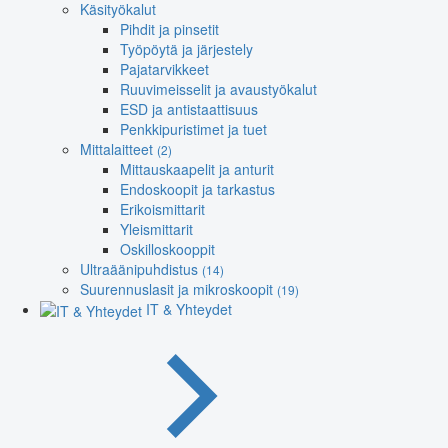
Käsityökalut
Pihdit ja pinsetit
Työpöytä ja järjestely
Pajatarvikkeet
Ruuvimeisselit ja avaustyökalut
ESD ja antistaattisuus
Penkkipuristimet ja tuet
Mittalaitteet
(2)
Mittauskaapelit ja anturit
Endoskoopit ja tarkastus
Erikoismittarit
Yleismittarit
Oskilloskooppit
Ultraäänipuhdistus
(14)
Suurennuslasit ja mikroskoopit
(19)
IT & Yhteydet