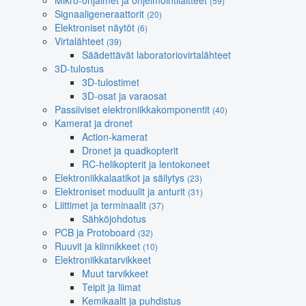
Mikro-ohjaimet ja ohjelmointilaitteet
(59)
Signaaligeneraattorit
(20)
Elektroniset näytöt
(6)
Virtalähteet
(39)
Säädettävät laboratoriovirtalähteet
3D-tulostus
3D-tulostimet
3D-osat ja varaosat
Passiiviset elektroniikkakomponentit
(40)
Kamerat ja dronet
Action-kamerat
Dronet ja quadkopterit
RC-helikopterit ja lentokoneet
Elektroniikkalaatikot ja säilytys
(23)
Elektroniset moduulit ja anturit
(31)
Liittimet ja terminaalit
(37)
Sähköjohdotus
PCB ja Protoboard
(32)
Ruuvit ja kiinnikkeet
(10)
Elektroniikkatarvikkeet
Muut tarvikkeet
Teipit ja liimat
Kemikaalit ja puhdistus