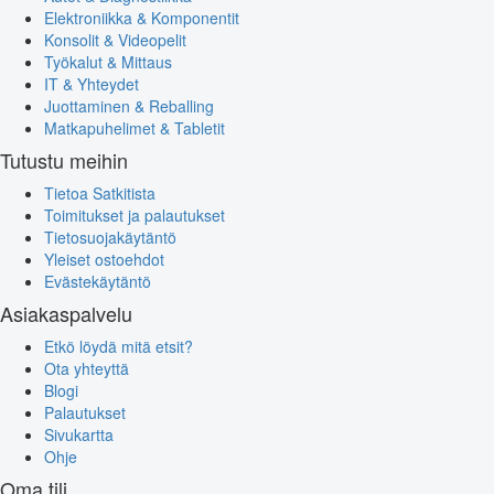
Elektroniikka & Komponentit
Konsolit & Videopelit
Työkalut & Mittaus
IT & Yhteydet
Juottaminen & Reballing
Matkapuhelimet & Tabletit
Tutustu meihin
Tietoa Satkitista
Toimitukset ja palautukset
Tietosuojakäytäntö
Yleiset ostoehdot
Evästekäytäntö
Asiakaspalvelu
Etkö löydä mitä etsit?
Ota yhteyttä
Blogi
Palautukset
Sivukartta
Ohje
Oma tili