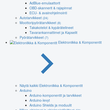
AdBlue-emulaattorit
OBD-skannerit & rajapinnat
ECU- & avainohjelmointi
Autotarvikkeet
(24)
Moottoripyörätarvikkeet
(8)
Takakotelot & kypärätelineet
Tavarankannattimet ja Kapselit
Pyörätarvikkeet
(7)
Elektroniikka & Komponentit
Näytä kaikki Elektroniikka & Komponentit
Arduino
Arduino-komponentit ja tarvikkeet
Arduino-levyt
Arduino Shields ja moduulit