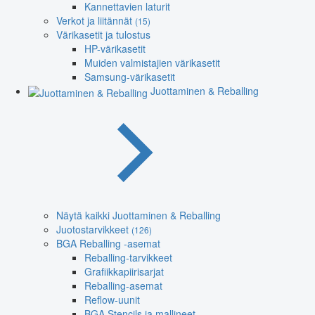
Kannettavien laturit
Verkot ja liitännät
(15)
Värikasetit ja tulostus
HP-värikasetit
Muiden valmistajien värikasetit
Samsung-värikasetit
Juottaminen & Reballing
Näytä kaikki Juottaminen & Reballing
Juotostarvikkeet
(126)
BGA Reballing -asemat
Reballing-tarvikkeet
Grafiikkapiirisarjat
Reballing-asemat
Reflow-uunit
BGA Stencils ja mallineet