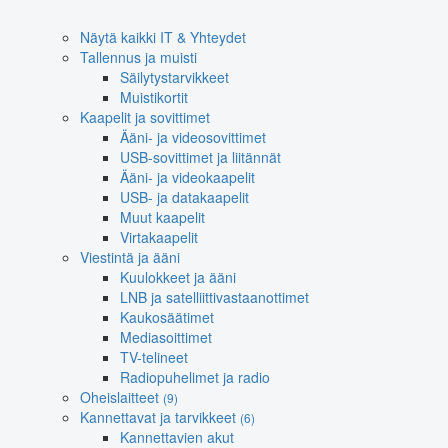
Näytä kaikki IT & Yhteydet
Tallennus ja muisti
Säilytystarvikkeet
Muistikortit
Kaapelit ja sovittimet
Ääni- ja videosovittimet
USB-sovittimet ja liitännät
Ääni- ja videokaapelit
USB- ja datakaapelit
Muut kaapelit
Virtakaapelit
Viestintä ja ääni
Kuulokkeet ja ääni
LNB ja satelliittivastaanottimet
Kaukosäätimet
Mediasoittimet
TV-telineet
Radiopuhelimet ja radio
Oheislaitteet
(9)
Kannettavat ja tarvikkeet
(6)
Kannettavien akut