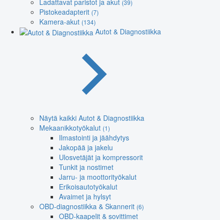
Ladattavat paristot ja akut
(39)
Pistokeadapterit
(7)
Kamera-akut
(134)
Autot & Diagnostiikka
Näytä kaikki Autot & Diagnostiikka
Mekaanikkotyökalut
(1)
Ilmastointi ja jäähdytys
Jakopää ja jakelu
Ulosvetäjät ja kompressorit
Tunkit ja nostimet
Jarru- ja moottorityökalut
Erikoisautotyökalut
Avaimet ja hylsyt
OBD-diagnostiikka & Skannerit
(6)
OBD-kaapelit & sovittimet