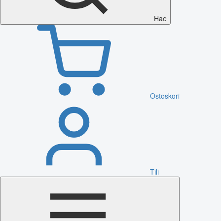
Hae
Ostoskori
Tili