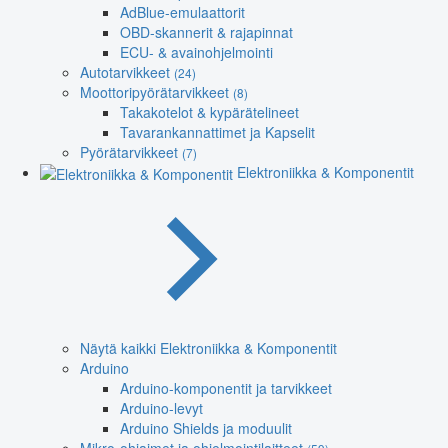
AdBlue-emulaattorit
OBD-skannerit & rajapinnat
ECU- & avainohjelmointi
Autotarvikkeet
(24)
Moottoripyörätarvikkeet
(8)
Takakotelot & kypärätelineet
Tavarankannattimet ja Kapselit
Pyörätarvikkeet
(7)
Elektroniikka & Komponentit
Näytä kaikki Elektroniikka & Komponentit
Arduino
Arduino-komponentit ja tarvikkeet
Arduino-levyt
Arduino Shields ja moduulit