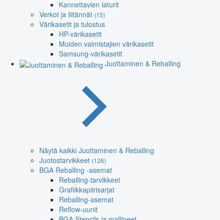
Kannettavien laturit
Verkot ja liitännät
(15)
Värikasetit ja tulostus
HP-värikasetit
Muiden valmistajien värikasetit
Samsung-värikasetit
Juottaminen & Reballing
Näytä kaikki Juottaminen & Reballing
Juotostarvikkeet
(126)
BGA Reballing -asemat
Reballing-tarvikkeet
Grafiikkapiirisarjat
Reballing-asemat
Reflow-uunit
BGA Stencils ja mallineet