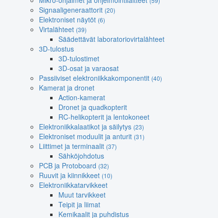
Mikro-ohjaimet ja ohjelmointilaitteet
(59)
Signaaligeneraattorit
(20)
Elektroniset näytöt
(6)
Virtalähteet
(39)
Säädettävät laboratoriovirtalähteet
3D-tulostus
3D-tulostimet
3D-osat ja varaosat
Passiiviset elektroniikkakomponentit
(40)
Kamerat ja dronet
Action-kamerat
Dronet ja quadkopterit
RC-helikopterit ja lentokoneet
Elektroniikkalaatikot ja säilytys
(23)
Elektroniset moduulit ja anturit
(31)
Liittimet ja terminaalit
(37)
Sähköjohdotus
PCB ja Protoboard
(32)
Ruuvit ja kiinnikkeet
(10)
Elektroniikkatarvikkeet
Muut tarvikkeet
Teipit ja liimat
Kemikaalit ja puhdistus