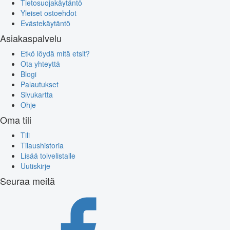
Tietosuojakäytäntö
Yleiset ostoehdot
Evästekäytäntö
Asiakaspalvelu
Etkö löydä mitä etsit?
Ota yhteyttä
Blogi
Palautukset
Sivukartta
Ohje
Oma tili
Tili
Tilaushistoria
Lisää toivelistalle
Uutiskirje
Seuraa meitä