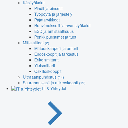
Käsityökalut
Pihdit ja pinsetit
Työpöytä ja järjestely
Pajatarvikkeet
Ruuvimeisselit ja avaustyökalut
ESD ja antistaattisuus
Penkkipuristimet ja tuet
Mittalaitteet
(2)
Mittauskaapelit ja anturit
Endoskoopit ja tarkastus
Erikoismittarit
Yleismittarit
Oskilloskooppit
Ultraäänipuhdistus
(14)
Suurennuslasit ja mikroskoopit
(19)
IT & Yhteydet