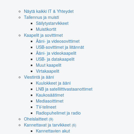
Näytä kaikki IT & Yhteydet
Tallennus ja muisti
Säilytystarvikkeet
Muistikortit
Kaapelit ja sovittimet
Ääni- ja videosovittimet
USB-sovittimet ja liitännät
Ääni- ja videokaapelit
USB- ja datakaapelit
Muut kaapelit
Virtakaapelit
Viestintä ja ääni
Kuulokkeet ja ääni
LNB ja satelliittivastaanottimet
Kaukosäätimet
Mediasoittimet
TV-telineet
Radiopuhelimet ja radio
Oheislaitteet
(9)
Kannettavat ja tarvikkeet
(6)
Kannettavien akut