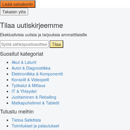
Lisää ostoskoriin
Takaisin ylös
Tilaa uutiskirjeemme
Eksklusiivisia uutisia ja tarjouksia ammattilaisille
Tilaa
Suositut kategoriat
Akut & Laturit
Autot & Diagnostiikka
Elektroniikka & Komponentit
Konsolit & Videopelit
Työkalut & Mittaus
IT & Yhteydet
Juottaminen & Reballing
Matkapuhelimet & Tabletit
Tutustu meihin
Tietoa Satkitista
Toimitukset ja palautukset