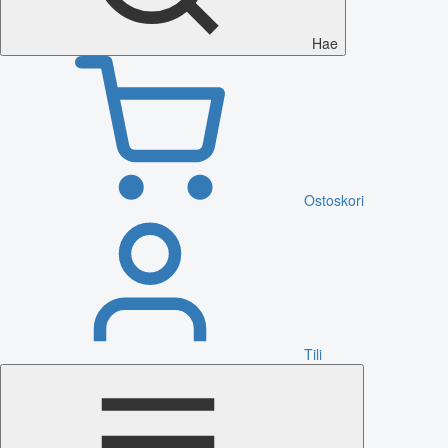
Hae
Ostoskori
Tili