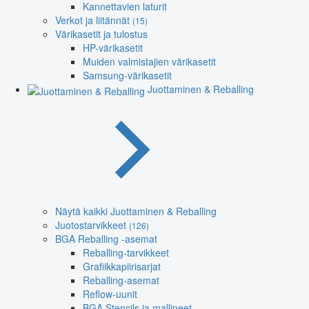
Kannettavien laturit
Verkot ja liitännät
(15)
Värikasetit ja tulostus
HP-värikasetit
Muiden valmistajien värikasetit
Samsung-värikasetit
Juottaminen & Reballing
Näytä kaikki Juottaminen & Reballing
Juotostarvikkeet
(126)
BGA Reballing -asemat
Reballing-tarvikkeet
Grafiikkapiirisarjat
Reballing-asemat
Reflow-uunit
BGA Stencils ja mallineet