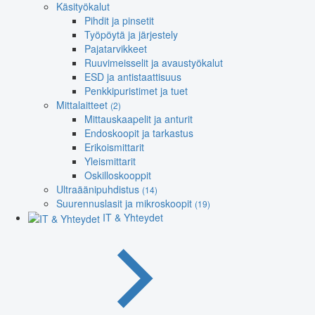
Käsityökalut
Pihdit ja pinsetit
Työpöytä ja järjestely
Pajatarvikkeet
Ruuvimeisselit ja avaustyökalut
ESD ja antistaattisuus
Penkkipuristimet ja tuet
Mittalaitteet
(2)
Mittauskaapelit ja anturit
Endoskoopit ja tarkastus
Erikoismittarit
Yleismittarit
Oskilloskooppit
Ultraäänipuhdistus
(14)
Suurennuslasit ja mikroskoopit
(19)
IT & Yhteydet