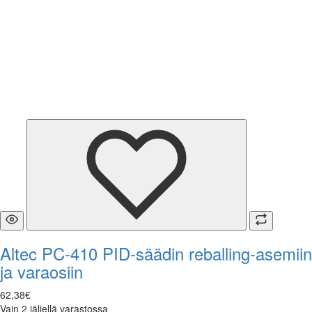
Altec PC-410 PID-säädin reballing-asemiin
ja varaosiin
62
,
38
€
Vain 2 jäljellä varastossa