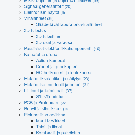
Mikro-ohjaimet ja ohjelmointilaitteet
(59)
Signaaligeneraattorit
(20)
Elektroniset näytöt
(6)
Virtalähteet
(39)
Säädettävät laboratoriovirtalähteet
3D-tulostus
3D-tulostimet
3D-osat ja varaosat
Passiiviset elektroniikkakomponentit
(40)
Kamerat ja dronet
Action-kamerat
Dronet ja quadkopterit
RC-helikopterit ja lentokoneet
Elektroniikkalaatikot ja säilytys
(23)
Elektroniset moduulit ja anturit
(31)
Liittimet ja terminaalit
(37)
Sähköjohdotus
PCB ja Protoboard
(32)
Ruuvit ja kiinnikkeet
(10)
Elektroniikkatarvikkeet
Muut tarvikkeet
Teipit ja liimat
Kemikaalit ja puhdistus