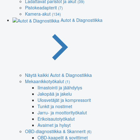
Ladattavat paristot ja akut
(39)
Pistokeadapterit
(7)
Kamera-akut
(134)
Autot & Diagnostiikka
Näytä kaikki Autot & Diagnostiikka
Mekaanikkotyökalut
(1)
Ilmastointi ja jäähdytys
Jakopää ja jakelu
Ulosvetäjät ja kompressorit
Tunkit ja nostimet
Jarru- ja moottorityökalut
Erikoisautotyökalut
Avaimet ja hylsyt
OBD-diagnostiikka & Skannerit
(6)
OBD-kaapelit & sovittimet