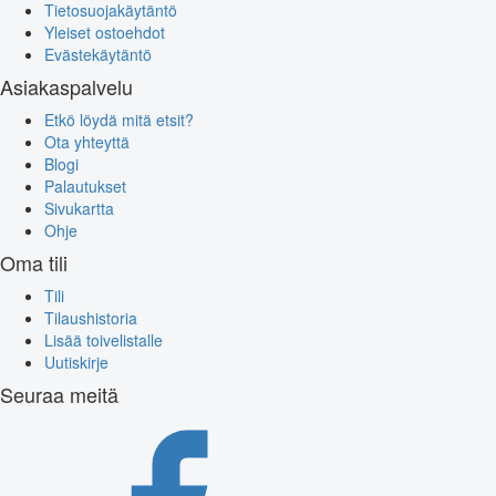
Tietosuojakäytäntö
Yleiset ostoehdot
Evästekäytäntö
Asiakaspalvelu
Etkö löydä mitä etsit?
Ota yhteyttä
Blogi
Palautukset
Sivukartta
Ohje
Oma tili
Tili
Tilaushistoria
Lisää toivelistalle
Uutiskirje
Seuraa meitä