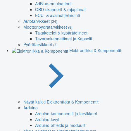
AdBlue-emulaattorit
OBD-skannerit & rajapinnat
ECU- & avainohjelmointi
Autotarvikkeet
(24)
Moottoripyörätarvikkeet
(8)
Takakotelot & kypärätelineet
Tavarankannattimet ja Kapselit
Pyörätarvikkeet
(7)
Elektroniikka & Komponentit
Näytä kaikki Elektroniikka & Komponentit
Arduino
Arduino-komponentit ja tarvikkeet
Arduino-levyt
Arduino Shields ja moduulit