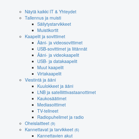
Näytä kaikki IT & Yhteydet
Tallennus ja muisti
Säilytystarvikkeet
Muistikortit
Kaapelit ja sovittimet
Ääni- ja videosovittimet
USB-sovittimet ja liitännät
Ääni- ja videokaapelit
USB- ja datakaapelit
Muut kaapelit
Virtakaapelit
Viestintä ja ääni
Kuulokkeet ja ääni
LNB ja satelliittivastaanottimet
Kaukosäätimet
Mediasoittimet
TV-telineet
Radiopuhelimet ja radio
Oheislaitteet
(9)
Kannettavat ja tarvikkeet
(6)
Kannettavien akut