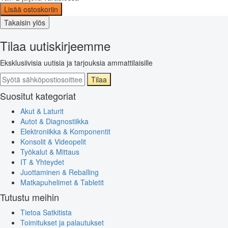
Lisää ostoskoriin
Takaisin ylös
Tilaa uutiskirjeemme
Eksklusiivisia uutisia ja tarjouksia ammattilaisille
Tilaa
Suositut kategoriat
Akut & Laturit
Autot & Diagnostiikka
Elektroniikka & Komponentit
Konsolit & Videopelit
Työkalut & Mittaus
IT & Yhteydet
Juottaminen & Reballing
Matkapuhelimet & Tabletit
Tutustu meihin
Tietoa Satkitista
Toimitukset ja palautukset