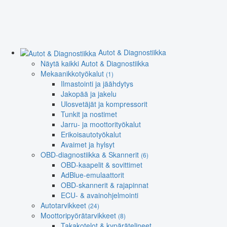
Autot & Diagnostiikka
Näytä kaikki Autot & Diagnostiikka
Mekaanikkotyökalut
(1)
Ilmastointi ja jäähdytys
Jakopää ja jakelu
Ulosvetäjät ja kompressorit
Tunkit ja nostimet
Jarru- ja moottorityökalut
Erikoisautotyökalut
Avaimet ja hylsyt
OBD-diagnostiikka & Skannerit
(6)
OBD-kaapelit & sovittimet
AdBlue-emulaattorit
OBD-skannerit & rajapinnat
ECU- & avainohjelmointi
Autotarvikkeet
(24)
Moottoripyörätarvikkeet
(8)
Takakotelot & kypärätelineet