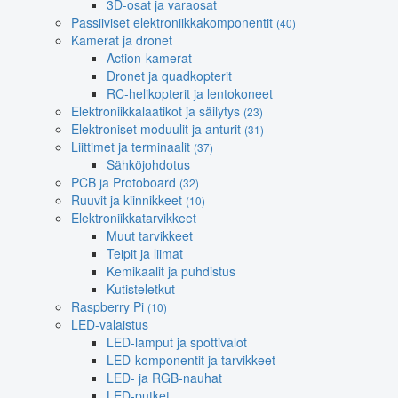
3D-osat ja varaosat
Passiiviset elektroniikkakomponentit
(40)
Kamerat ja dronet
Action-kamerat
Dronet ja quadkopterit
RC-helikopterit ja lentokoneet
Elektroniikkalaatikot ja säilytys
(23)
Elektroniset moduulit ja anturit
(31)
Liittimet ja terminaalit
(37)
Sähköjohdotus
PCB ja Protoboard
(32)
Ruuvit ja kiinnikkeet
(10)
Elektroniikkatarvikkeet
Muut tarvikkeet
Teipit ja liimat
Kemikaalit ja puhdistus
Kutisteletkut
Raspberry Pi
(10)
LED-valaistus
LED-lamput ja spottivalot
LED-komponentit ja tarvikkeet
LED- ja RGB-nauhat
LED-putket