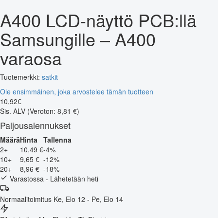
A400 LCD-näyttö PCB:llä
Samsungille – A400
varaosa
Tuotemerkki:
satkit
Ole ensimmäinen, joka arvostelee tämän tuotteen
10
,
92
€
Sis. ALV
(Veroton: 8,81 €)
Paljousalennukset
Määrä
Hinta
Tallenna
2+
10,49 €
-4%
10+
9,65 €
-12%
20+
8,96 €
-18%
Varastossa - Lähetetään heti
Normaalitoimitus
Ke, Elo 12 - Pe, Elo 14