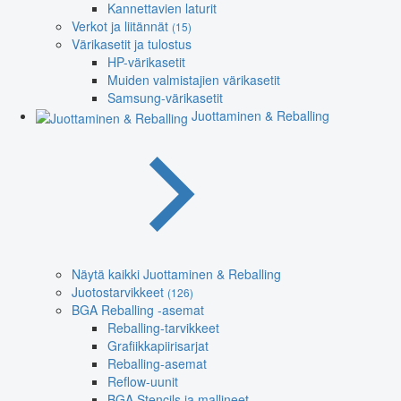
Kannettavien laturit
Verkot ja liitännät
(15)
Värikasetit ja tulostus
HP-värikasetit
Muiden valmistajien värikasetit
Samsung-värikasetit
Juottaminen & Reballing
Näytä kaikki Juottaminen & Reballing
Juotostarvikkeet
(126)
BGA Reballing -asemat
Reballing-tarvikkeet
Grafiikkapiirisarjat
Reballing-asemat
Reflow-uunit
BGA Stencils ja mallineet