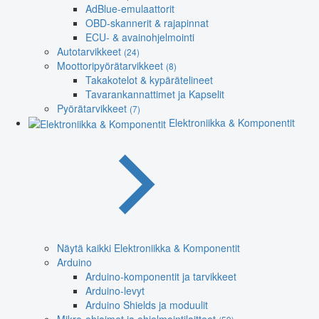
AdBlue-emulaattorit
OBD-skannerit & rajapinnat
ECU- & avainohjelmointi
Autotarvikkeet
(24)
Moottoripyörätarvikkeet
(8)
Takakotelot & kypärätelineet
Tavarankannattimet ja Kapselit
Pyörätarvikkeet
(7)
Elektroniikka & Komponentit
Näytä kaikki Elektroniikka & Komponentit
Arduino
Arduino-komponentit ja tarvikkeet
Arduino-levyt
Arduino Shields ja moduulit