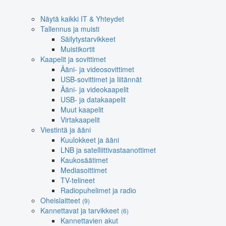
Näytä kaikki IT & Yhteydet
Tallennus ja muisti
Säilytystarvikkeet
Muistikortit
Kaapelit ja sovittimet
Ääni- ja videosovittimet
USB-sovittimet ja liitännät
Ääni- ja videokaapelit
USB- ja datakaapelit
Muut kaapelit
Virtakaapelit
Viestintä ja ääni
Kuulokkeet ja ääni
LNB ja satelliittivastaanottimet
Kaukosäätimet
Mediasoittimet
TV-telineet
Radiopuhelimet ja radio
Oheislaitteet
(9)
Kannettavat ja tarvikkeet
(6)
Kannettavien akut