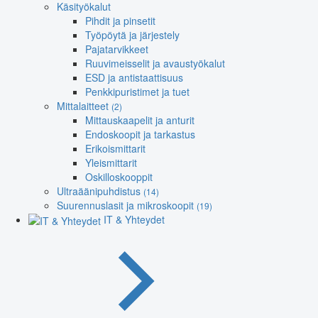
Käsityökalut
Pihdit ja pinsetit
Työpöytä ja järjestely
Pajatarvikkeet
Ruuvimeisselit ja avaustyökalut
ESD ja antistaattisuus
Penkkipuristimet ja tuet
Mittalaitteet
(2)
Mittauskaapelit ja anturit
Endoskoopit ja tarkastus
Erikoismittarit
Yleismittarit
Oskilloskooppit
Ultraäänipuhdistus
(14)
Suurennuslasit ja mikroskoopit
(19)
IT & Yhteydet