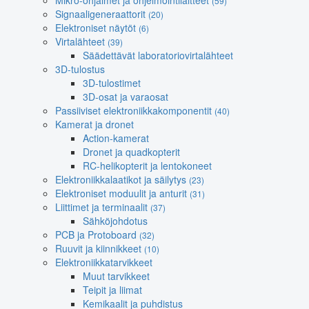
Mikro-ohjaimet ja ohjelmointilaitteet
(59)
Signaaligeneraattorit
(20)
Elektroniset näytöt
(6)
Virtalähteet
(39)
Säädettävät laboratoriovirtalähteet
3D-tulostus
3D-tulostimet
3D-osat ja varaosat
Passiiviset elektroniikkakomponentit
(40)
Kamerat ja dronet
Action-kamerat
Dronet ja quadkopterit
RC-helikopterit ja lentokoneet
Elektroniikkalaatikot ja säilytys
(23)
Elektroniset moduulit ja anturit
(31)
Liittimet ja terminaalit
(37)
Sähköjohdotus
PCB ja Protoboard
(32)
Ruuvit ja kiinnikkeet
(10)
Elektroniikkatarvikkeet
Muut tarvikkeet
Teipit ja liimat
Kemikaalit ja puhdistus