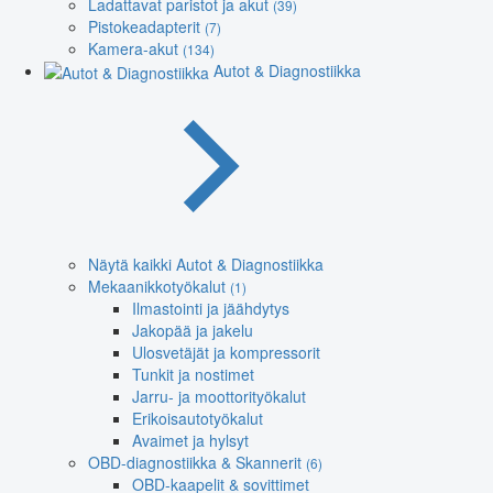
Ladattavat paristot ja akut
(39)
Pistokeadapterit
(7)
Kamera-akut
(134)
Autot & Diagnostiikka
Näytä kaikki Autot & Diagnostiikka
Mekaanikkotyökalut
(1)
Ilmastointi ja jäähdytys
Jakopää ja jakelu
Ulosvetäjät ja kompressorit
Tunkit ja nostimet
Jarru- ja moottorityökalut
Erikoisautotyökalut
Avaimet ja hylsyt
OBD-diagnostiikka & Skannerit
(6)
OBD-kaapelit & sovittimet