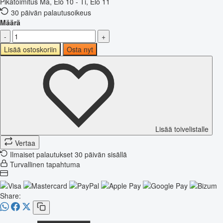
Pikatoimitus
Ma, Elo 10 - Ti, Elo 11
30 päivän palautusoikeus
Määrä
-
+
Lisää ostoskoriin
Osta nyt
Lisää toivelistalle
Vertaa
Ilmaiset palautukset 30 päivän sisällä
Turvallinen tapahtuma
Share: