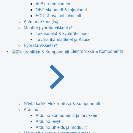
AdBlue-emulaattorit
OBD-skannerit & rajapinnat
ECU- & avainohjelmointi
Autotarvikkeet
(24)
Moottoripyörätarvikkeet
(8)
Takakotelot & kypärätelineet
Tavarankannattimet ja Kapselit
Pyörätarvikkeet
(7)
Elektroniikka & Komponentit
Näytä kaikki Elektroniikka & Komponentit
Arduino
Arduino-komponentit ja tarvikkeet
Arduino-levyt
Arduino Shields ja moduulit