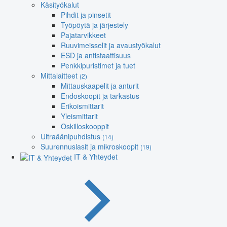
Käsityökalut
Pihdit ja pinsetit
Työpöytä ja järjestely
Pajatarvikkeet
Ruuvimeisselit ja avaustyökalut
ESD ja antistaattisuus
Penkkipuristimet ja tuet
Mittalaitteet
(2)
Mittauskaapelit ja anturit
Endoskoopit ja tarkastus
Erikoismittarit
Yleismittarit
Oskilloskooppit
Ultraäänipuhdistus
(14)
Suurennuslasit ja mikroskoopit
(19)
IT & Yhteydet