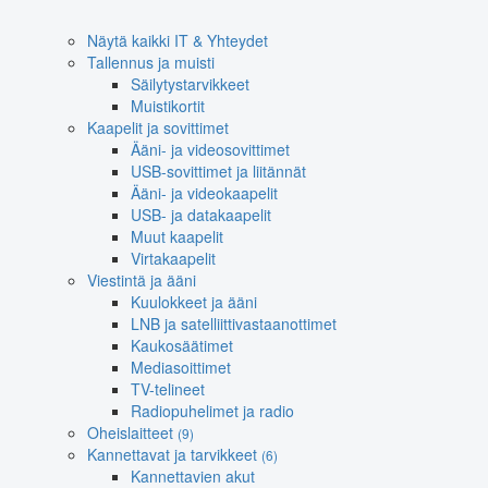
Näytä kaikki IT & Yhteydet
Tallennus ja muisti
Säilytystarvikkeet
Muistikortit
Kaapelit ja sovittimet
Ääni- ja videosovittimet
USB-sovittimet ja liitännät
Ääni- ja videokaapelit
USB- ja datakaapelit
Muut kaapelit
Virtakaapelit
Viestintä ja ääni
Kuulokkeet ja ääni
LNB ja satelliittivastaanottimet
Kaukosäätimet
Mediasoittimet
TV-telineet
Radiopuhelimet ja radio
Oheislaitteet
(9)
Kannettavat ja tarvikkeet
(6)
Kannettavien akut