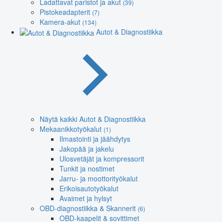
Ladattavat paristot ja akut
(39)
Pistokeadapterit
(7)
Kamera-akut
(134)
Autot & Diagnostiikka
Näytä kaikki Autot & Diagnostiikka
Mekaanikkotyökalut
(1)
Ilmastointi ja jäähdytys
Jakopää ja jakelu
Ulosvetäjät ja kompressorit
Tunkit ja nostimet
Jarru- ja moottorityökalut
Erikoisautotyökalut
Avaimet ja hylsyt
OBD-diagnostiikka & Skannerit
(6)
OBD-kaapelit & sovittimet