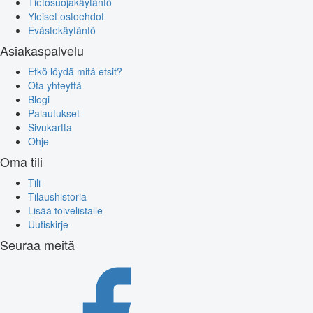
Tietosuojakäytäntö
Yleiset ostoehdot
Evästekäytäntö
Asiakaspalvelu
Etkö löydä mitä etsit?
Ota yhteyttä
Blogi
Palautukset
Sivukartta
Ohje
Oma tili
Tili
Tilaushistoria
Lisää toivelistalle
Uutiskirje
Seuraa meitä