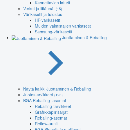
Kannettavien laturit
Verkot ja liitännät
(15)
Värikasetit ja tulostus
HP-värikasetit
Muiden valmistajien värikasetit
Samsung-värikasetit
Juottaminen & Reballing
Näytä kaikki Juottaminen & Reballing
Juotostarvikkeet
(126)
BGA Reballing -asemat
Reballing-tarvikkeet
Grafiikkapiirisarjat
Reballing-asemat
Reflow-uunit
BGA Stencils ja mallineet