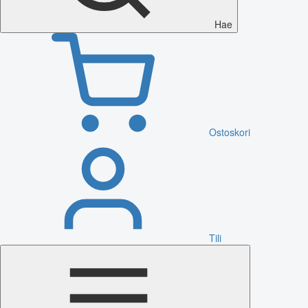
Hae
Ostoskori
Tili