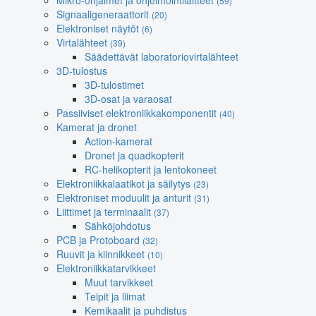
Mikro-ohjaimet ja ohjelmointilaitteet
(59)
Signaaligeneraattorit
(20)
Elektroniset näytöt
(6)
Virtalähteet
(39)
Säädettävät laboratoriovirtalähteet
3D-tulostus
3D-tulostimet
3D-osat ja varaosat
Passiiviset elektroniikkakomponentit
(40)
Kamerat ja dronet
Action-kamerat
Dronet ja quadkopterit
RC-helikopterit ja lentokoneet
Elektroniikkalaatikot ja säilytys
(23)
Elektroniset moduulit ja anturit
(31)
Liittimet ja terminaalit
(37)
Sähköjohdotus
PCB ja Protoboard
(32)
Ruuvit ja kiinnikkeet
(10)
Elektroniikkatarvikkeet
Muut tarvikkeet
Teipit ja liimat
Kemikaalit ja puhdistus