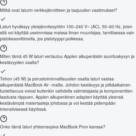
Mitkä ovat laturin verkkojännitteen ja taajuuden vaatimukset?
Laturi hyväksyy yleisjännitesyötön 100–240 V~ (AC), 50–60 Hz, joten
sitä voi käyttää useimmissa maissa ilman muuntajaa, tarvittaessa vain
pistokesovittimella, jos pistotyyppi poikkeaa.
Miten tämä 45 W laturi vertautuu Applen alkuperäisiin suorituskyvyn ja
kestävyyden osalta?
Tehon (45 W) ja perustoiminnallisuuden osalta laturi vastaa
alkuperäistä MacBook Air -mallia. Johdon kestävyys ja pitkäaikainen
luotettavuus voivat kuitenkin vaihdella valmistajasta ja komponenttien
laadusta riippuen. Applen alkuperäinen adapteri käyttää yleensä
kestävämpiä materiaaleja johdossa ja voi kestää pidempään
intensiivisessä käytössä.
Onko tämä laturi yhteensopiva MacBook Pron kanssa?