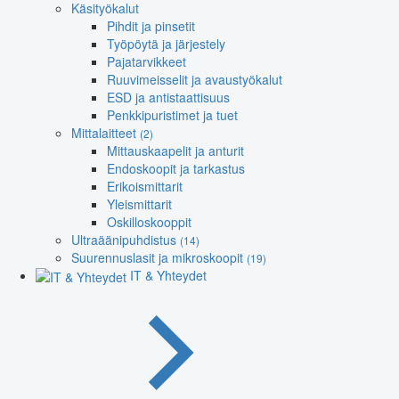
Käsityökalut
Pihdit ja pinsetit
Työpöytä ja järjestely
Pajatarvikkeet
Ruuvimeisselit ja avaustyökalut
ESD ja antistaattisuus
Penkkipuristimet ja tuet
Mittalaitteet
(2)
Mittauskaapelit ja anturit
Endoskoopit ja tarkastus
Erikoismittarit
Yleismittarit
Oskilloskooppit
Ultraäänipuhdistus
(14)
Suurennuslasit ja mikroskoopit
(19)
IT & Yhteydet