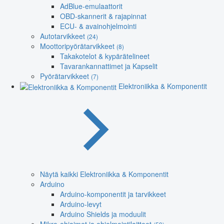
AdBlue-emulaattorit
OBD-skannerit & rajapinnat
ECU- & avainohjelmointi
Autotarvikkeet
(24)
Moottoripyörätarvikkeet
(8)
Takakotelot & kypärätelineet
Tavarankannattimet ja Kapselit
Pyörätarvikkeet
(7)
Elektroniikka & Komponentit
Näytä kaikki Elektroniikka & Komponentit
Arduino
Arduino-komponentit ja tarvikkeet
Arduino-levyt
Arduino Shields ja moduulit