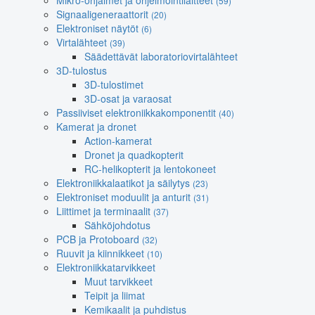
Mikro-ohjaimet ja ohjelmointilaitteet
(59)
Signaaligeneraattorit
(20)
Elektroniset näytöt
(6)
Virtalähteet
(39)
Säädettävät laboratoriovirtalähteet
3D-tulostus
3D-tulostimet
3D-osat ja varaosat
Passiiviset elektroniikkakomponentit
(40)
Kamerat ja dronet
Action-kamerat
Dronet ja quadkopterit
RC-helikopterit ja lentokoneet
Elektroniikkalaatikot ja säilytys
(23)
Elektroniset moduulit ja anturit
(31)
Liittimet ja terminaalit
(37)
Sähköjohdotus
PCB ja Protoboard
(32)
Ruuvit ja kiinnikkeet
(10)
Elektroniikkatarvikkeet
Muut tarvikkeet
Teipit ja liimat
Kemikaalit ja puhdistus