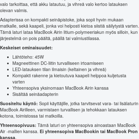
valo tarkoittaa, että akku latautuu, ja vihreä valo kertoo latauksen
olevan valmis.
Adapterissa on kompakti seinäpistoke, joka sopii hyvin mukaan
matkalle, sekä kaapeli, jonka voi helposti kietoa siistiä säilytystä varten.
Tämä laturi lataa MacBook Airin litium-polymeeriakun myös silloin, kun
järjestelmä on pois päältä, päällä tai valmiustilassa.
Keskeiset ominaisuudet:
Lähtöteho: 45W
Magneettinen DC-liitin turvalliseen irtoamiseen
LED-latauksen tilan ilmaisin (keltainen ja vihreä)
Kompakti rakenne ja kietoutuva kaapeli helppoa kuljetusta
varten
Yhteensopiva yksinomaan MacBook Airin kanssa
Sisältää seinäadapterin
Suositeltu käyttö:
Sopii käyttäjille, jotka tarvitsevat vara- tai lisälaturin
MacBook Airilleen, varmistaen turvallisen ja tehokkaan latauksen
kotona, toimistossa tai matkoilla.
Yhteensopivuus:
Tämä laturi on yhteensopiva ainoastaan MacBook
Air -mallien kanssa.
Ei yhteensopiva MacBookin tai MacBook Pron
kanssa.