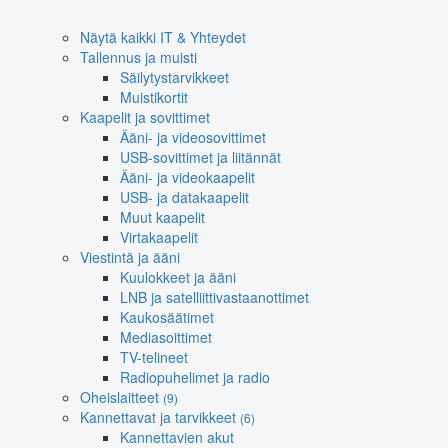
Näytä kaikki IT & Yhteydet
Tallennus ja muisti
Säilytystarvikkeet
Muistikortit
Kaapelit ja sovittimet
Ääni- ja videosovittimet
USB-sovittimet ja liitännät
Ääni- ja videokaapelit
USB- ja datakaapelit
Muut kaapelit
Virtakaapelit
Viestintä ja ääni
Kuulokkeet ja ääni
LNB ja satelliittivastaanottimet
Kaukosäätimet
Mediasoittimet
TV-telineet
Radiopuhelimet ja radio
Oheislaitteet
(9)
Kannettavat ja tarvikkeet
(6)
Kannettavien akut