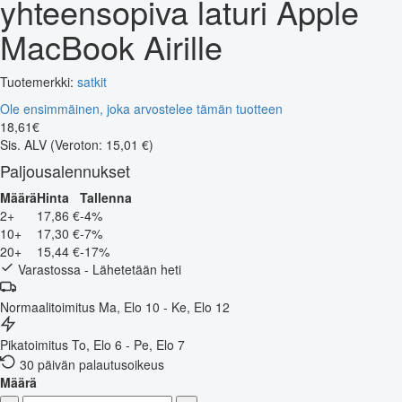
yhteensopiva laturi Apple
MacBook Airille
Tuotemerkki:
satkit
Ole ensimmäinen, joka arvostelee tämän tuotteen
18
,
61
€
Sis. ALV
(Veroton: 15,01 €)
Paljousalennukset
Määrä
Hinta
Tallenna
2+
17,86 €
-4%
10+
17,30 €
-7%
20+
15,44 €
-17%
Varastossa - Lähetetään heti
Normaalitoimitus
Ma, Elo 10 - Ke, Elo 12
Pikatoimitus
To, Elo 6 - Pe, Elo 7
30 päivän palautusoikeus
Määrä