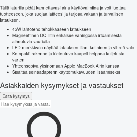
Tällä laturilla pidät kannettavasi aina käyttövalmiina ja voit luottaa
tuotteeseen, joka suojaa laitteesi ja tarjoaa vakaan ja turvallisen
latauksen.
45W lähtöteho tehokkaaseen lataukseen
Magneettinen DC-liitin ehkäisee vahingossa irtoamisesta
aiheutuvia vaurioita
LED-merkkivalo näyttää latauksen tilan: keltainen ja vihreä valo
Kompakti rakenne ja kietoutuva kaapeli helppoa kuljetusta
varten
Yhteensopiva yksinomaan Apple MacBook Airin kanssa
Sisältää seinäadapterin käyttömukavuuden lisäämiseksi
Asiakkaiden kysymykset ja vastaukset
Esitä kysymys