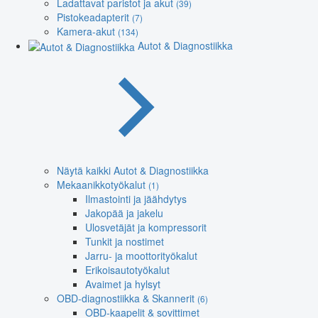
Ladattavat paristot ja akut
(39)
Pistokeadapterit
(7)
Kamera-akut
(134)
Autot & Diagnostiikka
Näytä kaikki Autot & Diagnostiikka
Mekaanikkotyökalut
(1)
Ilmastointi ja jäähdytys
Jakopää ja jakelu
Ulosvetäjät ja kompressorit
Tunkit ja nostimet
Jarru- ja moottorityökalut
Erikoisautotyökalut
Avaimet ja hylsyt
OBD-diagnostiikka & Skannerit
(6)
OBD-kaapelit & sovittimet