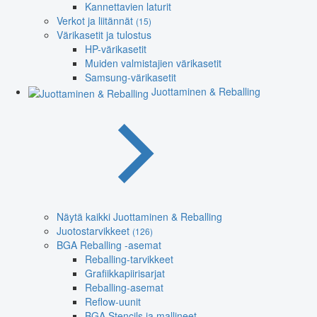
Kannettavien laturit
Verkot ja liitännät
(15)
Värikasetit ja tulostus
HP-värikasetit
Muiden valmistajien värikasetit
Samsung-värikasetit
Juottaminen & Reballing
Näytä kaikki Juottaminen & Reballing
Juotostarvikkeet
(126)
BGA Reballing -asemat
Reballing-tarvikkeet
Grafiikkapiirisarjat
Reballing-asemat
Reflow-uunit
BGA Stencils ja mallineet