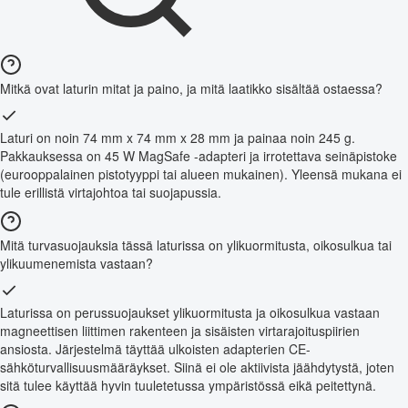
Mitkä ovat laturin mitat ja paino, ja mitä laatikko sisältää ostaessa?
Laturi on noin 74 mm x 74 mm x 28 mm ja painaa noin 245 g.
Pakkauksessa on 45 W MagSafe -adapteri ja irrotettava seinäpistoke
(eurooppalainen pistotyyppi tai alueen mukainen). Yleensä mukana ei
tule erillistä virtajohtoa tai suojapussia.
Mitä turvasuojauksia tässä laturissa on ylikuormitusta, oikosulkua tai
ylikuumenemista vastaan?
Laturissa on perussuojaukset ylikuormitusta ja oikosulkua vastaan
magneettisen liittimen rakenteen ja sisäisten virtarajoituspiirien
ansiosta. Järjestelmä täyttää ulkoisten adapterien CE-
sähköturvallisuusmääräykset. Siinä ei ole aktiivista jäähdytystä, joten
sitä tulee käyttää hyvin tuuletetussa ympäristössä eikä peitettynä.