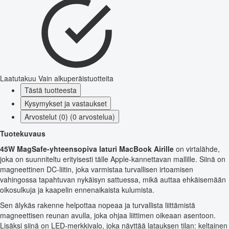
Laatutakuu
Vain alkuperäistuotteita
Tästä tuotteesta
Kysymykset ja vastaukset
Arvostelut (0) (0 arvostelua)
Tuotekuvaus
45W MagSafe-yhteensopiva laturi MacBook Airille
on virtalähde,
joka on suunniteltu erityisesti tälle Apple-kannettavan mallille. Siinä on
magneettinen DC-liitin, joka varmistaa turvallisen irtoamisen
vahingossa tapahtuvan nykäisyn sattuessa, mikä auttaa ehkäisemään
oikosulkuja ja kaapelin ennenaikaista kulumista.
Sen älykäs rakenne helpottaa nopeaa ja turvallista liittämistä
magneettisen reunan avulla, joka ohjaa liittimen oikeaan asentoon.
Lisäksi siinä on LED-merkkivalo, joka näyttää latauksen tilan: keltainen