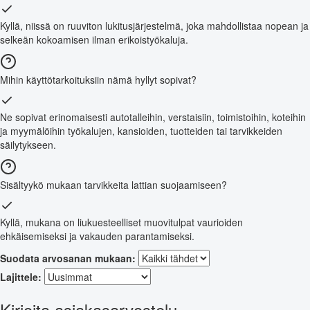
Kyllä, niissä on ruuviton lukitusjärjestelmä, joka mahdollistaa nopean ja
selkeän kokoamisen ilman erikoistyökaluja.
Mihin käyttötarkoituksiin nämä hyllyt sopivat?
Ne sopivat erinomaisesti autotalleihin, verstaisiin, toimistoihin, koteihin
ja myymälöihin työkalujen, kansioiden, tuotteiden tai tarvikkeiden
säilytykseen.
Sisältyykö mukaan tarvikkeita lattian suojaamiseen?
Kyllä, mukana on liukuesteelliset muovitulpat vaurioiden
ehkäisemiseksi ja vakauden parantamiseksi.
Suodata arvosanan mukaan:
Lajittele:
Kirjoita asiakasarvostelu