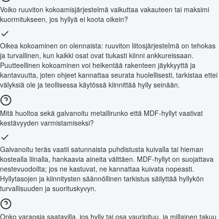
Voiko ruuviton kokoamisjärjestelmä vaikuttaa vakauteen tai maksimi
kuormitukseen, jos hyllyä ei koota oikein?
Oikea kokoaminen on olennaista: ruuviton liitosjärjestelmä on tehokas
ja turvallinen, kun kaikki osat ovat tiukasti kiinni ankkureissaan.
Puutteellinen kokoaminen voi heikentää rakenteen jäykkyyttä ja
kantavuutta, joten ohjeet kannattaa seurata huolellisesti, tarkistaa ettei
välyksiä ole ja teollisessa käytössä kiinnittää hylly seinään.
Mitä huoltoa sekä galvanoitu metallirunko että MDF-hyllyt vaativat
kestävyyden varmistamiseksi?
Galvanoitu teräs vaatii satunnaista puhdistusta kuivalla tai hieman
kostealla liinalla, hankaavia aineita välttäen. MDF-hyllyt on suojattava
nestevuodoilta; jos ne kastuvat, ne kannattaa kuivata nopeasti.
Hyllytasojen ja kiinnitysten säännöllinen tarkistus säilyttää hyllykön
turvallisuuden ja suorituskyvyn.
Onko varaosia saatavilla, jos hylly tai osa vaurioituu, ja millainen takuu