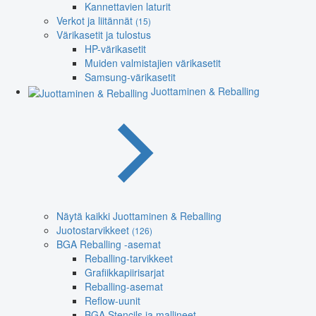
Kannettavien laturit
Verkot ja liitännät
(15)
Värikasetit ja tulostus
HP-värikasetit
Muiden valmistajien värikasetit
Samsung-värikasetit
Juottaminen & Reballing
Näytä kaikki Juottaminen & Reballing
Juotostarvikkeet
(126)
BGA Reballing -asemat
Reballing-tarvikkeet
Grafiikkapiirisarjat
Reballing-asemat
Reflow-uunit
BGA Stencils ja mallineet