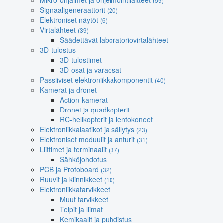
Mikro-ohjaimet ja ohjelmointilaitteet
(59)
Signaaligeneraattorit
(20)
Elektroniset näytöt
(6)
Virtalähteet
(39)
Säädettävät laboratoriovirtalähteet
3D-tulostus
3D-tulostimet
3D-osat ja varaosat
Passiiviset elektroniikkakomponentit
(40)
Kamerat ja dronet
Action-kamerat
Dronet ja quadkopterit
RC-helikopterit ja lentokoneet
Elektroniikkalaatikot ja säilytys
(23)
Elektroniset moduulit ja anturit
(31)
Liittimet ja terminaalit
(37)
Sähköjohdotus
PCB ja Protoboard
(32)
Ruuvit ja kiinnikkeet
(10)
Elektroniikkatarvikkeet
Muut tarvikkeet
Teipit ja liimat
Kemikaalit ja puhdistus