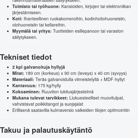
Toimisto tai työhuone:
Kansioiden, kirjojen tai elektroniikan
järjestämiseen.
Koti:
Ihanteellinen ruokakomeroihin, kodinhoitohuoneisiin,
olohuoneisiin tai kellareihin.
Myymälä tai yritys:
Tuotteiden esillepanoon tai varaston
säilytykseen.
Tekniset tiedot
2 kpl galvanoituja hyllyjä
Mitat:
180 cm (korkeus) x 90 cm (leveys) x 40 cm (syvyys)
Materiaali:
Teräs galvanoidulla viimeistelyllä + MDF-hyllyt
Kantavuus:
175 kg/hylly
Kokoaminen:
Ruuviton lukitusjärjestelmä
Mukana tulevat tarvikkeet:
Liukuesteelliset muovitulpat,
vahvistavat poikkitangot ja suojajalat
Erillisenä saatavilla kulmaversio vaikeiden tilojen optimointiin
Takuu ja palautuskäytäntö