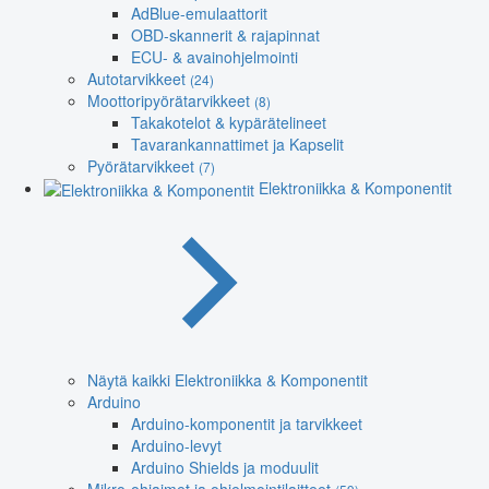
AdBlue-emulaattorit
OBD-skannerit & rajapinnat
ECU- & avainohjelmointi
Autotarvikkeet
(24)
Moottoripyörätarvikkeet
(8)
Takakotelot & kypärätelineet
Tavarankannattimet ja Kapselit
Pyörätarvikkeet
(7)
Elektroniikka & Komponentit
Näytä kaikki Elektroniikka & Komponentit
Arduino
Arduino-komponentit ja tarvikkeet
Arduino-levyt
Arduino Shields ja moduulit