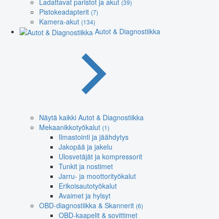
Ladattavat paristot ja akut
(39)
Pistokeadapterit
(7)
Kamera-akut
(134)
Autot & Diagnostiikka
Näytä kaikki Autot & Diagnostiikka
Mekaanikkotyökalut
(1)
Ilmastointi ja jäähdytys
Jakopää ja jakelu
Ulosvetäjät ja kompressorit
Tunkit ja nostimet
Jarru- ja moottorityökalut
Erikoisautotyökalut
Avaimet ja hylsyt
OBD-diagnostiikka & Skannerit
(6)
OBD-kaapelit & sovittimet