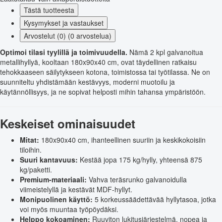
Tästä tuotteesta
Kysymykset ja vastaukset
Arvostelut (0) (0 arvostelua)
Optimoi tilasi tyylillä ja toimivuudella.
Nämä 2 kpl galvanoitua
metallihyllyä, kooltaan 180x90x40 cm, ovat täydellinen ratkaisu
tehokkaaseen säilytykseen kotona, toimistossa tai työtilassa. Ne on
suunniteltu yhdistämään kestävyys, moderni muotoilu ja
käytännöllisyys, ja ne sopivat helposti mihin tahansa ympäristöön.
Keskeiset ominaisuudet
Mitat:
180x90x40 cm, ihanteellinen suuriin ja keskikokoisiin
tiloihin.
Suuri kantavuus:
Kestää jopa 175 kg/hylly, yhteensä 875
kg/paketti.
Premium-materiaali:
Vahva teräsrunko galvanoidulla
viimeistelyllä ja kestävät MDF-hyllyt.
Monipuolinen käyttö:
5 korkeussäädettävää hyllytasoa, jotka
voi myös muuntaa työpöydäksi.
Helppo kokoaminen:
Ruuviton lukitusjärjestelmä, nopea ja