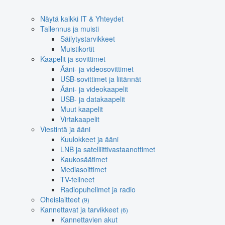
Näytä kaikki IT & Yhteydet
Tallennus ja muisti
Säilytystarvikkeet
Muistikortit
Kaapelit ja sovittimet
Ääni- ja videosovittimet
USB-sovittimet ja liitännät
Ääni- ja videokaapelit
USB- ja datakaapelit
Muut kaapelit
Virtakaapelit
Viestintä ja ääni
Kuulokkeet ja ääni
LNB ja satelliittivastaanottimet
Kaukosäätimet
Mediasoittimet
TV-telineet
Radiopuhelimet ja radio
Oheislaitteet
(9)
Kannettavat ja tarvikkeet
(6)
Kannettavien akut