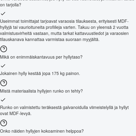
on tarjolla?
Useimmat toimittajat tarjoavat varaosia tilauksesta, erityisesti MDF-
hyllyjä tai vaurioituneita profiileja varten. Takuu on yleensä 2 vuotta
valmistusvirheitä vastaan, mutta tarkat kattavuustiedot ja varaosien
tilauskanava kannattaa varmistaa suoraan myyjältä.
Mikä on enimmäiskantavuus per hyllytaso?
Jokainen hylly kestää jopa 175 kg painon.
Mistä materiaalista hyllyjen runko on tehty?
Runko on valmistettu teräksestä galvanoidulla viimeistelyllä ja hyllyt
ovat MDF-levyä.
Onko näiden hyllyjen kokoaminen helppoa?