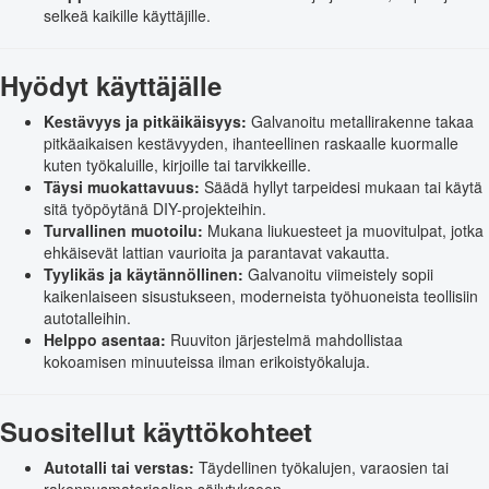
selkeä kaikille käyttäjille.
Hyödyt käyttäjälle
Kestävyys ja pitkäikäisyys:
Galvanoitu metallirakenne takaa
pitkäaikaisen kestävyyden, ihanteellinen raskaalle kuormalle
kuten työkaluille, kirjoille tai tarvikkeille.
Täysi muokattavuus:
Säädä hyllyt tarpeidesi mukaan tai käytä
sitä työpöytänä DIY-projekteihin.
Turvallinen muotoilu:
Mukana liukuesteet ja muovitulpat, jotka
ehkäisevät lattian vaurioita ja parantavat vakautta.
Tyylikäs ja käytännöllinen:
Galvanoitu viimeistely sopii
kaikenlaiseen sisustukseen, moderneista työhuoneista teollisiin
autotalleihin.
Helppo asentaa:
Ruuviton järjestelmä mahdollistaa
kokoamisen minuuteissa ilman erikoistyökaluja.
Suositellut käyttökohteet
Autotalli tai verstas:
Täydellinen työkalujen, varaosien tai
rakennusmateriaalien säilytykseen.