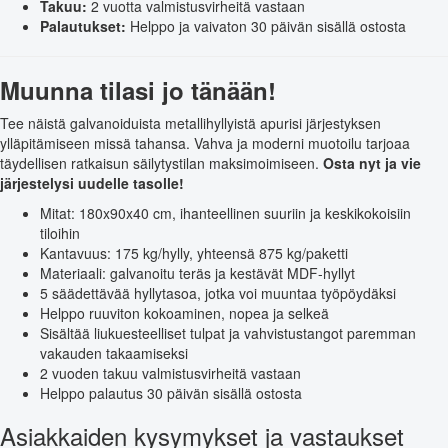
Takuu:
2 vuotta valmistusvirheitä vastaan
Palautukset:
Helppo ja vaivaton 30 päivän sisällä ostosta
Muunna tilasi jo tänään!
Tee näistä galvanoiduista metallihyllyistä apurisi järjestyksen
ylläpitämiseen missä tahansa. Vahva ja moderni muotoilu tarjoaa
täydellisen ratkaisun säilytystilan maksimoimiseen.
Osta nyt ja vie
järjestelysi uudelle tasolle!
Mitat: 180x90x40 cm, ihanteellinen suuriin ja keskikokoisiin
tiloihin
Kantavuus: 175 kg/hylly, yhteensä 875 kg/paketti
Materiaali: galvanoitu teräs ja kestävät MDF-hyllyt
5 säädettävää hyllytasoa, jotka voi muuntaa työpöydäksi
Helppo ruuviton kokoaminen, nopea ja selkeä
Sisältää liukuesteelliset tulpat ja vahvistustangot paremman
vakauden takaamiseksi
2 vuoden takuu valmistusvirheitä vastaan
Helppo palautus 30 päivän sisällä ostosta
Asiakkaiden kysymykset ja vastaukset