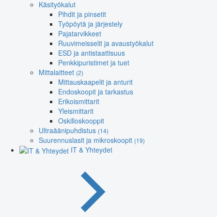
Käsityökalut
Pihdit ja pinsetit
Työpöytä ja järjestely
Pajatarvikkeet
Ruuvimeisselit ja avaustyökalut
ESD ja antistaattisuus
Penkkipuristimet ja tuet
Mittalaitteet
(2)
Mittauskaapelit ja anturit
Endoskoopit ja tarkastus
Erikoismittarit
Yleismittarit
Oskilloskooppit
Ultraäänipuhdistus
(14)
Suurennuslasit ja mikroskoopit
(19)
IT & Yhteydet