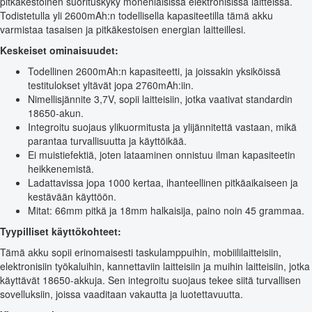
pitkäkestoinen suorituskyky monenlaisissa elektronisissa laitteissa.
Todistetulla yli 2600mAh:n todellisella kapasiteetilla tämä akku
varmistaa tasaisen ja pitkäkestoisen energian laitteillesi.
Keskeiset ominaisuudet:
Todellinen 2600mAh:n kapasiteetti, ja joissakin yksiköissä
testitulokset yltävät jopa 2760mAh:iin.
Nimellisjännite 3,7V, sopii laitteisiin, jotka vaativat standardin
18650-akun.
Integroitu suojaus ylikuormitusta ja ylijännitettä vastaan, mikä
parantaa turvallisuutta ja käyttöikää.
Ei muistiefektiä, joten lataaminen onnistuu ilman kapasiteetin
heikkenemistä.
Ladattavissa jopa 1000 kertaa, ihanteellinen pitkäaikaiseen ja
kestävään käyttöön.
Mitat: 66mm pitkä ja 18mm halkaisija, paino noin 45 grammaa.
Tyypilliset käyttökohteet:
Tämä akku sopii erinomaisesti taskulamppuihin, mobiililaitteisiin,
elektronisiin työkaluihin, kannettaviin laitteisiin ja muihin laitteisiin, jotka
käyttävät 18650-akkuja. Sen integroitu suojaus tekee siitä turvallisen
sovelluksiin, joissa vaaditaan vakautta ja luotettavuutta.