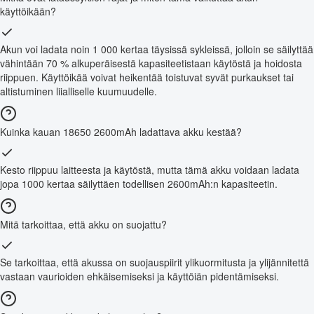
käyttöikään?
Akun voi ladata noin 1 000 kertaa täysissä sykleissä, jolloin se säilyttää
vähintään 70 % alkuperäisestä kapasiteetistaan käytöstä ja hoidosta
riippuen. Käyttöikää voivat heikentää toistuvat syvät purkaukset tai
altistuminen liialliselle kuumuudelle.
Kuinka kauan 18650 2600mAh ladattava akku kestää?
Kesto riippuu laitteesta ja käytöstä, mutta tämä akku voidaan ladata
jopa 1000 kertaa säilyttäen todellisen 2600mAh:n kapasiteetin.
Mitä tarkoittaa, että akku on suojattu?
Se tarkoittaa, että akussa on suojauspiirit ylikuormitusta ja ylijännitettä
vastaan vaurioiden ehkäisemiseksi ja käyttöiän pidentämiseksi.