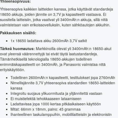
Yhteensopivuus:
Yhteensopiva kaikkien laitteiden kanssa, jotka käyttävät standardeja
18650-akkuja, joiden jännite on 3,7V ja kapasiteetti vastaava. Ei
suositella laitteisiin, jotka vaativat yli 3400mAh:n akkuja, sillä niitä
valmistetaan vain erikoissovelluksiin, kuten sähköautojen akkuihin.
Pakkauksen sisältö:
1x 18650 ladattava akku 2600mAh 3,7V satkit
Tärkeä huomautus:
Markkinoilla olevat yli 3400mAh:n 18650-akut
ovat yleensä väärennettyjä tai eivät täytä laatustandardeja.
Tämänhetkisellä teknologialla 18650-akkujen todellinen
enimmäiskapasiteetti on 3400mAh, ja Panasonic valmistaa niitä
erityiskäyttöön.
Todellinen 2600mAh:n kapasiteetti, testitulokset jopa 2760mAh
Nimellisjännite 3,7V yhteensopiva standardien 18650-laitteiden
kanssa
Integroitu suojaus ylikuormitusta ja ylijännitettä vastaan
Ei muistiefektiä tehokkaaseen lataamiseen
Ladattavissa jopa 1000 kertaa pitkäaikaiseen käyttöön
Mitat: 66mm x 18mm, paino: 45 grammaa
Ihanteellinen taskulamppuihin, mobiililaitteisiin ja elektronisiin