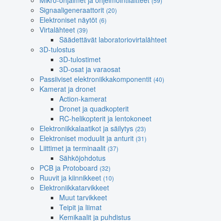
Mikro-ohjaimet ja ohjelmointilaitteet
(59)
Signaaligeneraattorit
(20)
Elektroniset näytöt
(6)
Virtalähteet
(39)
Säädettävät laboratoriovirtalähteet
3D-tulostus
3D-tulostimet
3D-osat ja varaosat
Passiiviset elektroniikkakomponentit
(40)
Kamerat ja dronet
Action-kamerat
Dronet ja quadkopterit
RC-helikopterit ja lentokoneet
Elektroniikkalaatikot ja säilytys
(23)
Elektroniset moduulit ja anturit
(31)
Liittimet ja terminaalit
(37)
Sähköjohdotus
PCB ja Protoboard
(32)
Ruuvit ja kiinnikkeet
(10)
Elektroniikkatarvikkeet
Muut tarvikkeet
Teipit ja liimat
Kemikaalit ja puhdistus