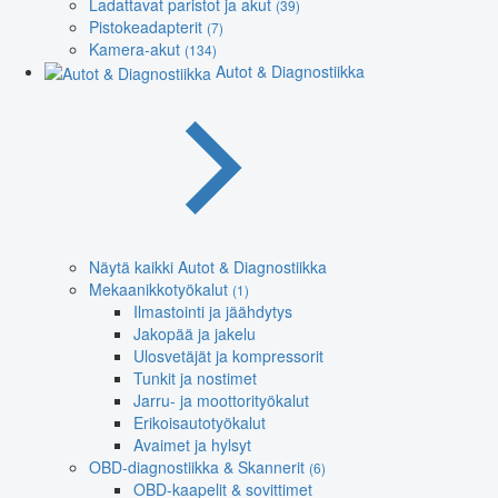
Ladattavat paristot ja akut
(39)
Pistokeadapterit
(7)
Kamera-akut
(134)
Autot & Diagnostiikka
Näytä kaikki Autot & Diagnostiikka
Mekaanikkotyökalut
(1)
Ilmastointi ja jäähdytys
Jakopää ja jakelu
Ulosvetäjät ja kompressorit
Tunkit ja nostimet
Jarru- ja moottorityökalut
Erikoisautotyökalut
Avaimet ja hylsyt
OBD-diagnostiikka & Skannerit
(6)
OBD-kaapelit & sovittimet