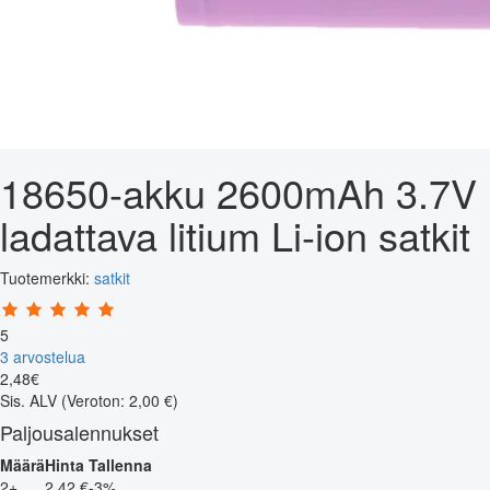
18650-akku 2600mAh 3.7V
ladattava litium Li-ion satkit
Tuotemerkki:
satkit
5
3 arvostelua
2
,
48
€
Sis. ALV
(Veroton: 2,00 €)
Paljousalennukset
Määrä
Hinta
Tallenna
2+
2,42 €
-3%