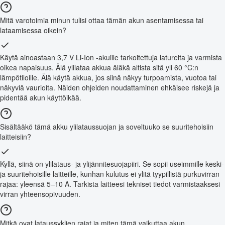
Mitä varotoimia minun tulisi ottaa tämän akun asentamisessa tai
lataamisessa oikein?
Käytä ainoastaan 3,7 V Li-Ion -akuille tarkoitettuja latureita ja varmista
oikea napaisuus. Älä ylilataa akkua äläkä altista sitä yli 60 °C:n
lämpötiloille. Älä käytä akkua, jos siinä näkyy turpoamista, vuotoa tai
näkyviä vaurioita. Näiden ohjeiden noudattaminen ehkäisee riskejä ja
pidentää akun käyttöikää.
Sisältääkö tämä akku ylilataussuojan ja soveltuuko se suuritehoisiin
laitteisiin?
Kyllä, siinä on ylilataus- ja ylijännitesuojapiiri. Se sopii useimmille keski-
ja suuritehoisille laitteille, kunhan kulutus ei ylitä tyypillistä purkuvirran
rajaa: yleensä 5–10 A. Tarkista laitteesi tekniset tiedot varmistaaksesi
virran yhteensopivuuden.
Mitkä ovat lataussyklien rajat ja miten tämä vaikuttaa akun