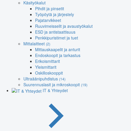
Käsityökalut
Pihdit ja pinsetit
Työpöytä ja järjestely
Pajatarvikkeet
Ruuvimeisselit ja avaustyökalut
ESD ja antistaattisuus
Penkkipuristimet ja tuet
Mittalaitteet
(2)
Mittauskaapelit ja anturit
Endoskoopit ja tarkastus
Erikoismittarit
Yleismittarit
Oskilloskooppit
Ultraäänipuhdistus
(14)
Suurennuslasit ja mikroskoopit
(19)
IT & Yhteydet