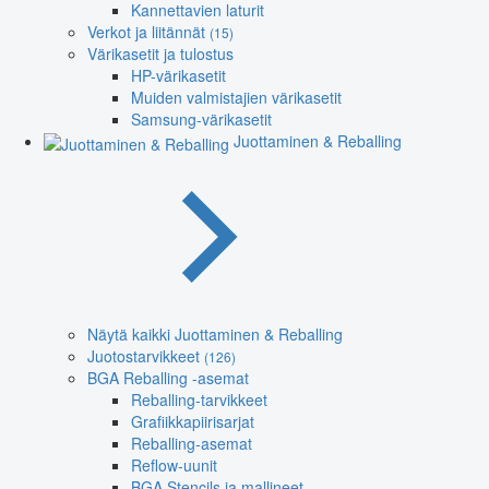
Kannettavien laturit
Verkot ja liitännät
(15)
Värikasetit ja tulostus
HP-värikasetit
Muiden valmistajien värikasetit
Samsung-värikasetit
Juottaminen & Reballing
Näytä kaikki Juottaminen & Reballing
Juotostarvikkeet
(126)
BGA Reballing -asemat
Reballing-tarvikkeet
Grafiikkapiirisarjat
Reballing-asemat
Reflow-uunit
BGA Stencils ja mallineet