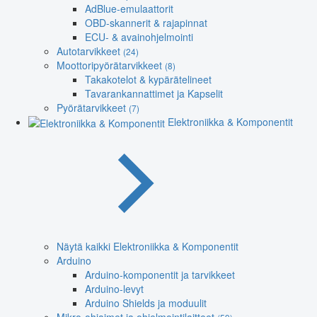
AdBlue-emulaattorit
OBD-skannerit & rajapinnat
ECU- & avainohjelmointi
Autotarvikkeet
(24)
Moottoripyörätarvikkeet
(8)
Takakotelot & kypärätelineet
Tavarankannattimet ja Kapselit
Pyörätarvikkeet
(7)
Elektroniikka & Komponentit
Näytä kaikki Elektroniikka & Komponentit
Arduino
Arduino-komponentit ja tarvikkeet
Arduino-levyt
Arduino Shields ja moduulit