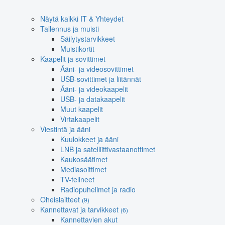
Näytä kaikki IT & Yhteydet
Tallennus ja muisti
Säilytystarvikkeet
Muistikortit
Kaapelit ja sovittimet
Ääni- ja videosovittimet
USB-sovittimet ja liitännät
Ääni- ja videokaapelit
USB- ja datakaapelit
Muut kaapelit
Virtakaapelit
Viestintä ja ääni
Kuulokkeet ja ääni
LNB ja satelliittivastaanottimet
Kaukosäätimet
Mediasoittimet
TV-telineet
Radiopuhelimet ja radio
Oheislaitteet
(9)
Kannettavat ja tarvikkeet
(6)
Kannettavien akut