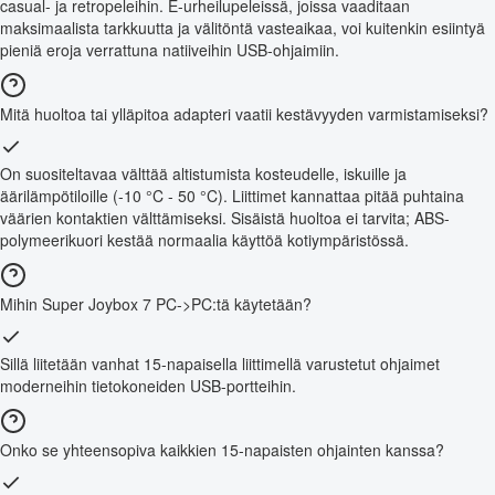
casual- ja retropeleihin. E-urheilupeleissä, joissa vaaditaan
maksimaalista tarkkuutta ja välitöntä vasteaikaa, voi kuitenkin esiintyä
pieniä eroja verrattuna natiiveihin USB-ohjaimiin.
Mitä huoltoa tai ylläpitoa adapteri vaatii kestävyyden varmistamiseksi?
On suositeltavaa välttää altistumista kosteudelle, iskuille ja
äärilämpötiloille (-10 °C - 50 °C). Liittimet kannattaa pitää puhtaina
väärien kontaktien välttämiseksi. Sisäistä huoltoa ei tarvita; ABS-
polymeerikuori kestää normaalia käyttöä kotiympäristössä.
Mihin Super Joybox 7 PC->PC:tä käytetään?
Sillä liitetään vanhat 15-napaisella liittimellä varustetut ohjaimet
moderneihin tietokoneiden USB-portteihin.
Onko se yhteensopiva kaikkien 15-napaisten ohjainten kanssa?