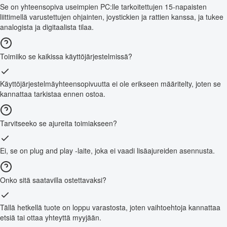
Se on yhteensopiva useimpien PC:lle tarkoitettujen 15-napaisten
liittimellä varustettujen ohjainten, joystickien ja rattien kanssa, ja tukee
analogista ja digitaalista tilaa.
Toimiiko se kaikissa käyttöjärjestelmissä?
Käyttöjärjestelmäyhteensopivuutta ei ole erikseen määritelty, joten se
kannattaa tarkistaa ennen ostoa.
Tarvitseeko se ajureita toimiakseen?
Ei, se on plug and play -laite, joka ei vaadi lisäajureiden asennusta.
Onko sitä saatavilla ostettavaksi?
Tällä hetkellä tuote on loppu varastosta, joten vaihtoehtoja kannattaa
etsiä tai ottaa yhteyttä myyjään.