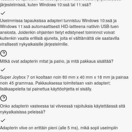
järjestelmissä, kuten Windows 10:ssä tai 11:ssä?
Useimmissa tapauksissa adapteri tunnistuu Windows 10:ssä ja
Windows 11:ssä automaattisesti HID-laitteena natiivin USB-tuen
ansiosta. Joidenkin ohjainten tietyt edistyneet toiminnot voivat
kuitenkin vaatia erillisiä ajureita, joita ei välttämättä ole saatavilla
virallisesti nykyaikaisille järjestelmille.
Mitkä ovat adapterin mitat ja paino, ja mitä pakkaus sisältää?
Super Joybox 7 on kooltaan noin 80 mm x 40 mm x 18 mm ja painaa
noin 45 grammaa. Pakkauksessa toimitetaan vain adapteri;
lisäkaapeleita tai painettua käyttöohjetta ei sisälly.
Onko adapterin vasteessa tai viiveessä rajoituksia käytettäessä sitä
nykyaikaisissa peleissä?
Adapterin viive on erittäin pieni (alle 5 ms), mikä sopii useimpiin