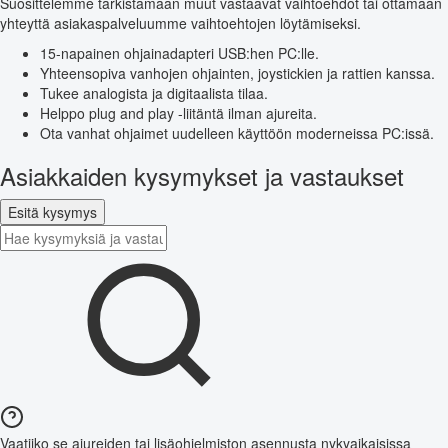
Suosittelemme tarkistamaan muut vastaavat vaihtoehdot tai ottamaan
yhteyttä asiakaspalveluumme vaihtoehtojen löytämiseksi.
15-napainen ohjainadapteri USB:hen PC:lle.
Yhteensopiva vanhojen ohjainten, joystickien ja rattien kanssa.
Tukee analogista ja digitaalista tilaa.
Helppo plug and play -liitäntä ilman ajureita.
Ota vanhat ohjaimet uudelleen käyttöön moderneissa PC:issä.
Asiakkaiden kysymykset ja vastaukset
Esitä kysymys
Vaatiiko se ajureiden tai lisäohjelmiston asennusta nykyaikaisissa