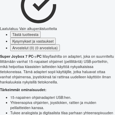
Laatutakuu
Vain alkuperäistuotteita
Tästä tuotteesta
Kysymykset ja vastaukset
Arvostelut (0) (0 arvostelua)
Super Joybox 7 PC->PC
Mayflashilta on adapteri, joka on suunniteltu
liittämään vanhat 15-napaiset ohjaimet (peliliitäntä) USB-portteihin,
mikä helpottaa klassisten laitteiden käyttöä nykyaikaisissa
tietokoneissa. Tämä adapteri sopii käyttäjille, jotka haluavat ottaa
vanhat ohjaimensa, joystickinsä tai rattinsa uudelleen käyttöön ilman
hankaluuksia nykyisillä tietokoneilla.
Tärkeimmät ominaisuudet:
15-napainen ohjainadapteri USB:hen.
Yhteensopiva ohjainten, joystickien, rattien ja muiden
pelilaitteiden kanssa.
Tukee analogista ja digitaalista tilaa parhaan yhteensopivuuden